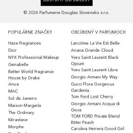
©
2026
Parfumerie Douglas Slovensko s.r.o.
POPULÁRNE ZNAČKY
OBĽÚBENÝ V PARFUMOCH
Haze Fragrances
Lancôme La Vie Est Belle
Dior
Ariana Grande Cloud
NYX Professional Makeup
Yves Saint Laurent Black
Opium
Genabelle
Yves Saint Laurent Libre
Better World Fragrance
Giorgio Armani My Way
House by Drake
Anua
Gucci Flora Gorgeous
Gardenia
MAC
Tom Ford Lost Cherry
Sol de Janeiro
Giorgio Armani Acqua di
Maison Margiela
Gioia
The Ordinary
TOM FORD Private Blend
Kérastase
Bitter Peach
Morphe
Carolina Herrera Good Girl