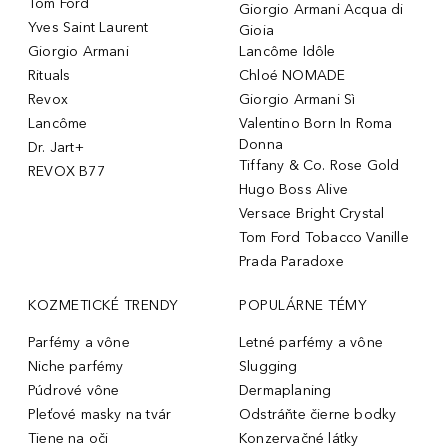
Tom Ford
Giorgio Armani Acqua di
Yves Saint Laurent
Gioia
Giorgio Armani
Lancôme Idôle
Rituals
Chloé NOMADE
Revox
Giorgio Armani Sì
Lancôme
Valentino Born In Roma
Donna
Dr. Jart+
Tiffany & Co. Rose Gold
REVOX B77
Hugo Boss Alive
Versace Bright Crystal
Tom Ford Tobacco Vanille
Prada Paradoxe
KOZMETICKÉ TRENDY
POPULÁRNE TÉMY
Parfémy a vône
Letné parfémy a vône
Niche parfémy
Slugging
Púdrové vône
Dermaplaning
Pleťové masky na tvár
Odstráňte čierne bodky
Tiene na oči
Konzervačné látky