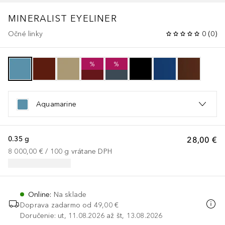
MINERALIST
EYELINER
Očné linky
0
(
0
)
%
%
Aquamarine
0.35 g
28,00 €
8 000,00 €
 / 
100
g
vrátane DPH
Online
:
Na sklade
Doprava zadarmo od
49,00 €
Doručenie: ut, 11.08.2026 až št, 13.08.2026