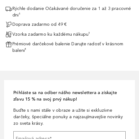
Rýchle dodanie Očakávané doručenie za 1 až 3 pracovné
dni¹
Doprava zadarmo od 49 €
Vzorka zadarmo ku každému nákupu¹
Prémiové darčekové balenie Darujte radosť v krásnom
balení¹
Prihláste sa na odber nášho newslettera a získajte
zľavu 15 % na svoj prvý nákup!
Buďte s nami stále v obraze a užite si exkluzívne
darčeky, špeciálne ponuky a najzaujímavejšie novinky
zo sveta krásy.
Emailová adresa
*