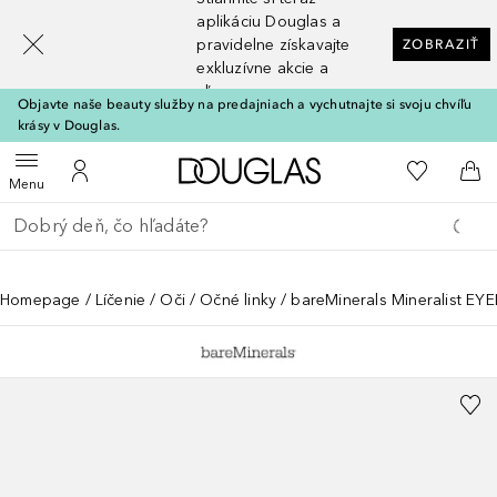
[navigation.slideout.screenreader]
aplikáciu Douglas a
pravidelne získavajte
ZOBRAZIŤ
exkluzívne akcie a
zľavy
Objavte naše beauty služby na predajniach a vychutnajte si svoju chvíľu
krásy v Douglas.
Domov
Do môjho 
Otvoriť menu
Do môjho účtu
Do 
Menu
Choď späť
Vykonajte vyhľadávanie
Homepage
Líčenie
Oči
Očné linky
bareMinerals Mineralist EY