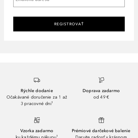
REGISTROVAŤ
Rýchle dodanie
Doprava zadarmo
Očakávané doručenie za 1 až
od 49 €
3 pracovné dni¹
Vzorka zadarmo
Prémiové darčekové balenie
ku každému nákupu¹
Darujte radosť v krásnom