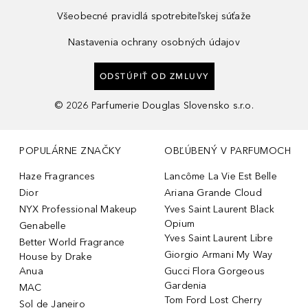
Všeobecné pravidlá spotrebiteľskej súťaže
Nastavenia ochrany osobných údajov
ODSTÚPIŤ OD ZMLUVY
©
2026
Parfumerie Douglas Slovensko s.r.o.
POPULÁRNE ZNAČKY
OBĽÚBENÝ V PARFUMOCH
Haze Fragrances
Lancôme La Vie Est Belle
Dior
Ariana Grande Cloud
NYX Professional Makeup
Yves Saint Laurent Black
Opium
Genabelle
Yves Saint Laurent Libre
Better World Fragrance
Giorgio Armani My Way
House by Drake
Anua
Gucci Flora Gorgeous
Gardenia
MAC
Tom Ford Lost Cherry
Sol de Janeiro