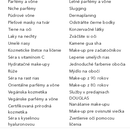
Parfémy a vône
Letné parfémy a vône
Niche parfémy
Slugging
Púdrové vône
Dermaplaning
Pleťové masky na tvár
Odstráňte čierne bodky
Tiene na oči
Konzervačné látky
Laky na nechty
Zväčšite si oči
Umelé riasy
Kamene gua sha
Kozmeticke štetce na líčenie
Make-up pre začiatočníkov
Séra s vitamínom C
Lepenie umelých rias
Hydratačné make-upy
Jednoduché farbenie obočia
Rúže
Mýdlo na obočí
Séra na rast rias
Make-up z 90. rokov
Orientálne parfémy a vône
Make-up z 80. rokov
Vegánska kozmetika
Služby v predajniach
DOUGLAS
Vegánske parfémy a vône
Nanášanie make-upu
Certifikovaná prírodná
Make-up pre ovisnuté viečka
kozmetika
Séra s kyselinou
Zvetšenie očí pomocou
hyaluronovou
líčenia