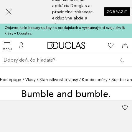
[navigation.slideout.screenreader]
aplikáciu Douglas a
pravidelne získavajte
ZOBRAZIŤ
exkluzívne akcie a
zľavy
Objavte naše beauty služby na predajniach a vychutnajte si svoju chvíľu
krásy v Douglas.
Domov
Do môjho 
Otvoriť menu
Do môjho účtu
Do 
Menu
Choď späť
Vykonajte vyhľadávanie
Homepage
Vlasy
Starostlivosť o vlasy
Kondicionéry
Bumble an