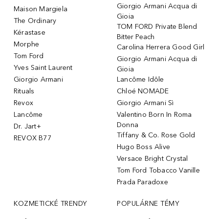
Giorgio Armani Acqua di
Maison Margiela
Gioia
The Ordinary
TOM FORD Private Blend
Kérastase
Bitter Peach
Morphe
Carolina Herrera Good Girl
Tom Ford
Giorgio Armani Acqua di
Yves Saint Laurent
Gioia
Giorgio Armani
Lancôme Idôle
Rituals
Chloé NOMADE
Revox
Giorgio Armani Sì
Lancôme
Valentino Born In Roma
Donna
Dr. Jart+
Tiffany & Co. Rose Gold
REVOX B77
Hugo Boss Alive
Versace Bright Crystal
Tom Ford Tobacco Vanille
Prada Paradoxe
KOZMETICKÉ TRENDY
POPULÁRNE TÉMY