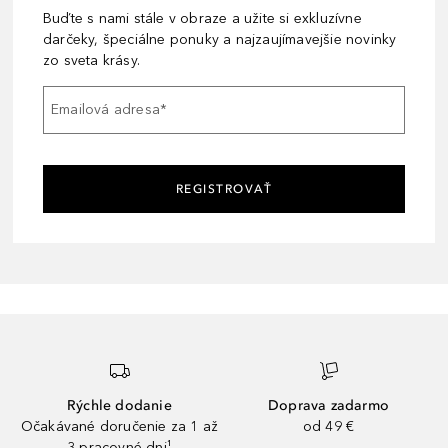
Buďte s nami stále v obraze a užite si exkluzívne
darčeky, špeciálne ponuky a najzaujímavejšie novinky
zo sveta krásy.
Emailová adresa
*
REGISTROVAŤ
Rýchle dodanie
Doprava zadarmo
Očakávané doručenie za 1 až
od 49 €
3 pracovné dni¹