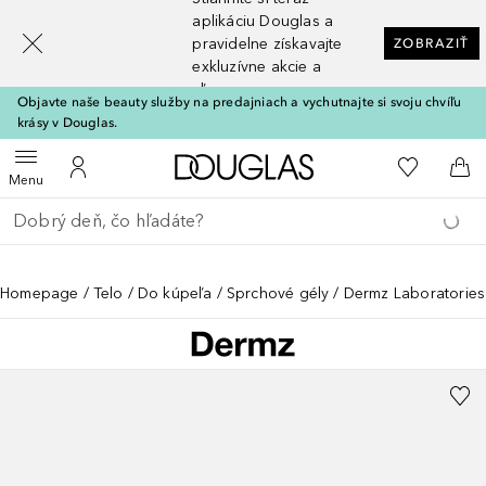
[navigation.slideout.screenreader]
aplikáciu Douglas a
pravidelne získavajte
ZOBRAZIŤ
exkluzívne akcie a
zľavy
Objavte naše beauty služby na predajniach a vychutnajte si svoju chvíľu
krásy v Douglas.
Domov
Do môjho 
Otvoriť menu
Do môjho účtu
Do 
Menu
Choď späť
Vykonajte vyhľadávanie
Homepage
Telo
Do kúpeľa
Sprchové gély
Dermz Laboratorie