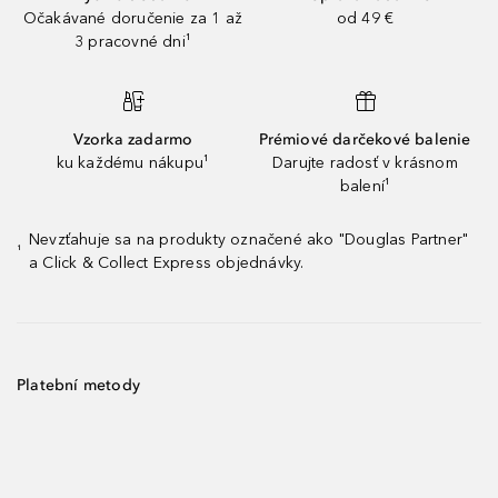
Očakávané doručenie za 1 až
od 49 €
3 pracovné dni¹
Vzorka zadarmo
Prémiové darčekové balenie
ku každému nákupu¹
Darujte radosť v krásnom
balení¹
Nevzťahuje sa na produkty označené ako "Douglas Partner"
¹
a Click & Collect Express objednávky.
Platební metody