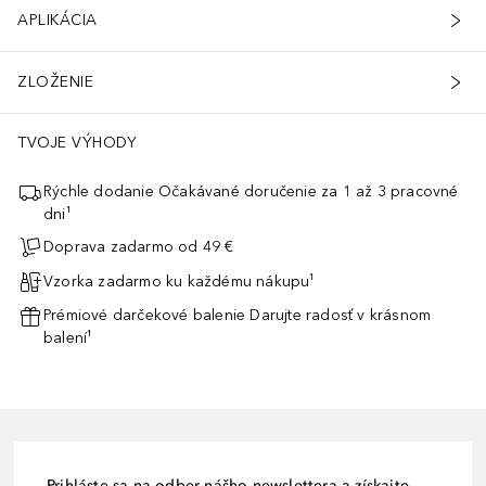
APLIKÁCIA
ZLOŽENIE
TVOJE VÝHODY
Rýchle dodanie Očakávané doručenie za 1 až 3 pracovné
dni¹
Doprava zadarmo od 49 €
Vzorka zadarmo ku každému nákupu¹
Prémiové darčekové balenie Darujte radosť v krásnom
balení¹
Prihláste sa na odber nášho newslettera a získajte