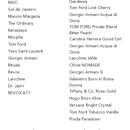
Gardenia
MAC
Tom Ford Lost Cherry
Sol de Janeiro
Giorgio Armani Acqua di
Maison Margiela
Gioia
The Ordinary
TOM FORD Private Blend
Kérastase
Bitter Peach
Morphe
Carolina Herrera Good Girl
Tom Ford
Giorgio Armani Acqua di
Yves Saint Laurent
Gioia
Giorgio Armani
Lancôme Idôle
Rituals
Chloé NOMADE
Revox
Giorgio Armani Sì
Lancôme
Valentino Born In Roma
Donna
Dr. Jart+
Tiffany & Co. Rose Gold
REVOX B77
Hugo Boss Alive
Versace Bright Crystal
Tom Ford Tobacco Vanille
Prada Paradoxe