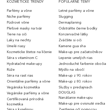
KOZMETICKÉ TRENDY
POPULÁRNE TÉMY
Parfémy a vône
Letné parfémy a vône
Niche parfémy
Slugging
Púdrové vône
Dermaplaning
Pleťové masky na tvár
Odstráňte čierne bodky
Tiene na oči
Konzervačné látky
Laky na nechty
Zväčšite si oči
Umelé riasy
Kamene gua sha
Kozmeticke štetce na líčenie
Make-up pre začiatočníkov
Séra s vitamínom C
Lepenie umelých rias
Hydratačné make-upy
Jednoduché farbenie obočia
Rúže
Mýdlo na obočí
Séra na rast rias
Make-up z 90. rokov
Orientálne parfémy a vône
Make-up z 80. rokov
Vegánska kozmetika
Služby v predajniach
DOUGLAS
Vegánske parfémy a vône
Nanášanie make-upu
Certifikovaná prírodná
Make-up pre ovisnuté viečka
kozmetika
Séra s kyselinou
Zvetšenie očí pomocou