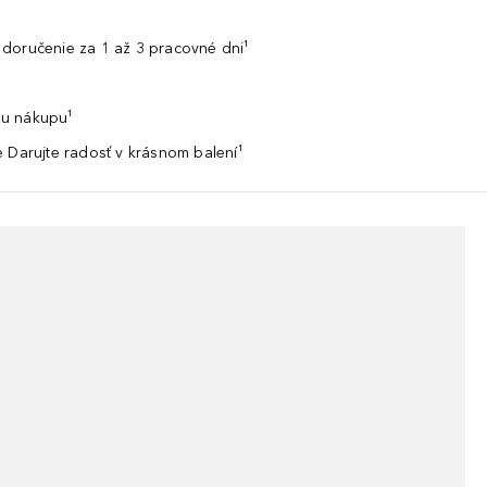
doručenie za 1 až 3 pracovné dni¹
u nákupu¹
 Darujte radosť v krásnom balení¹