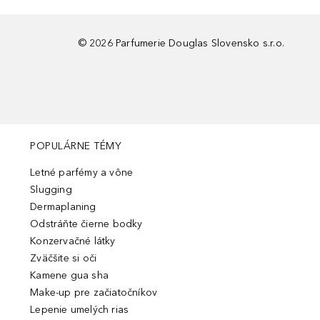
©
2026
Parfumerie Douglas Slovensko s.r.o.
POPULÁRNE TÉMY
Letné parfémy a vône
Slugging
Dermaplaning
Odstráňte čierne bodky
Konzervačné látky
Zväčšite si oči
Kamene gua sha
Make-up pre začiatočníkov
Lepenie umelých rias