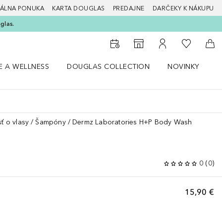
ÁLNA PONUKA
KARTA DOUGLAS
PREDAJNE
DARČEKY K NÁKUPU
glas.
Do môjho 
Do vyhľadávača predajní
Do môjho účtu
Do 
E A WELLNESS
DOUGLAS COLLECTION
NOVINKY
S
 menu Zdravie a wellness
Otvorte menu Douglas Collection
Otvorte menu No
O
sť o vlasy
Šampóny
Dermz Laboratories H+P Body Wash
0
(
0
)
15,90 €