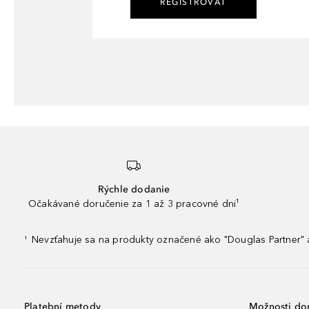
REGISTROVAŤ
Rýchle dodanie
Očakávané doručenie za 1 až 3 pracovné dni¹
Nevzťahuje sa na produkty označené ako "Douglas Partner" a
¹
Platební metody
Možnosti do