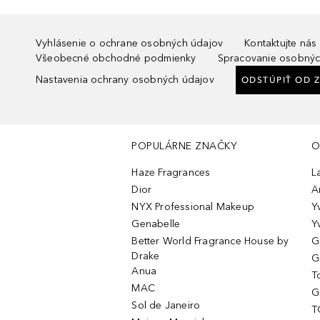
Vyhlásenie o ochrane osobných údajov
Kontaktujte nás
Všeobecné obchodné podmienky
Spracovanie osobnýc
Nastavenia ochrany osobných údajov
ODSTÚPIŤ OD 
POPULÁRNE ZNAČKY
O
Haze Fragrances
L
Dior
A
NYX Professional Makeup
Y
Genabelle
Y
Better World Fragrance House by
G
Drake
G
Anua
T
MAC
G
Sol de Janeiro
T