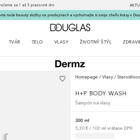
nie za 1 až 3 pracovné dni
AKTU
vte naše beauty služby na predajniach a vychutnajte si svoju chvíľu krásy v Dou
Domov
TVÁR
TELO
VLASY
ŽIVOTNÝ ŠTÝL
ZDRAVI
menu Líčenie
Otvorte menu Tvár
Otvorte menu Telo
Otvorte menu Vlasy
Otvorte menu Životný štýl
Otvorte
Homepage
Vlasy
Starostlivo
H+P BODY WASH
Šampón na vlasy
300 ml
5,30 €
 / 
100
ml
vrátane DPH