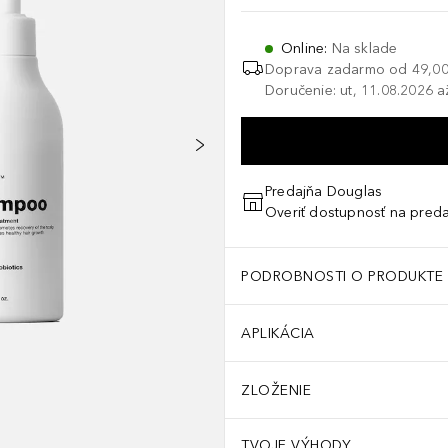
Online
:
Na sklade
Doprava zadarmo od
49,00
Doručenie: ut, 11.08.2026 a
Predajňa Douglas
Overiť dostupnosť na preda
PODROBNOSTI O PRODUKTE
APLIKÁCIA
ZLOŽENIE
TVOJE VÝHODY