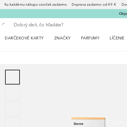
Ku každému nákupu vzorček zadarmo Doprava zadarmo od 49 € Doruče
Obja
Choď späť
Vykonajte vyhľadávanie
DARČEKOVÉ KARTY
ZNAČKY
PARFUMY
LÍČENIE
Otvorte menu ZNAČKY
Otvorte menu Parfumy
Otvorte 