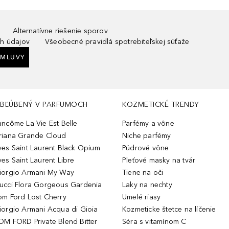
Alternatívne riešenie sporov
h údajov
Všeobecné pravidlá spotrebiteľskej súťaže
ZMLUVY
BĽÚBENÝ V PARFUMOCH
KOZMETICKÉ TRENDY
ancôme La Vie Est Belle
Parfémy a vône
riana Grande Cloud
Niche parfémy
ves Saint Laurent Black Opium
Púdrové vône
ves Saint Laurent Libre
Pleťové masky na tvár
iorgio Armani My Way
Tiene na oči
ucci Flora Gorgeous Gardenia
Laky na nechty
om Ford Lost Cherry
Umelé riasy
iorgio Armani Acqua di Gioia
Kozmeticke štetce na líčenie
OM FORD Private Blend Bitter
Séra s vitamínom C