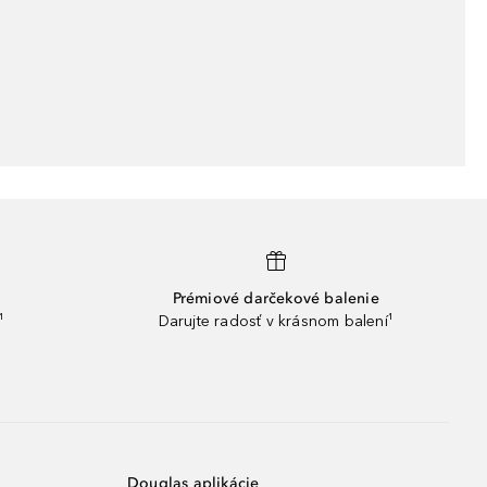
Prémiové darčekové balenie
¹
Darujte radosť v krásnom balení¹
Douglas aplikácie