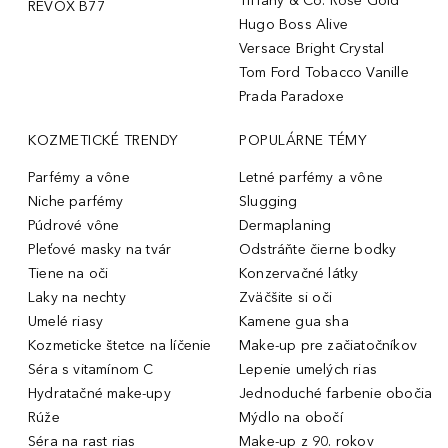
Tiffany & Co. Rose Gold
REVOX B77
Hugo Boss Alive
Versace Bright Crystal
Tom Ford Tobacco Vanille
Prada Paradoxe
KOZMETICKÉ TRENDY
POPULÁRNE TÉMY
Parfémy a vône
Letné parfémy a vône
Niche parfémy
Slugging
Púdrové vône
Dermaplaning
Pleťové masky na tvár
Odstráňte čierne bodky
Tiene na oči
Konzervačné látky
Laky na nechty
Zväčšite si oči
Umelé riasy
Kamene gua sha
Kozmeticke štetce na líčenie
Make-up pre začiatočníkov
Séra s vitamínom C
Lepenie umelých rias
Hydratačné make-upy
Jednoduché farbenie obočia
Rúže
Mýdlo na obočí
Séra na rast rias
Make-up z 90. rokov