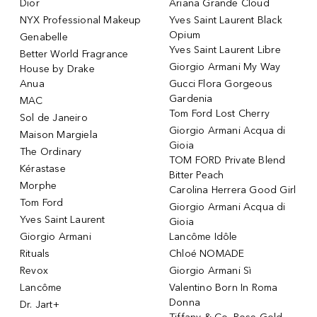
Dior
Ariana Grande Cloud
NYX Professional Makeup
Yves Saint Laurent Black
Opium
Genabelle
Yves Saint Laurent Libre
Better World Fragrance
Giorgio Armani My Way
House by Drake
Anua
Gucci Flora Gorgeous
Gardenia
MAC
Tom Ford Lost Cherry
Sol de Janeiro
Giorgio Armani Acqua di
Maison Margiela
Gioia
The Ordinary
TOM FORD Private Blend
Kérastase
Bitter Peach
Morphe
Carolina Herrera Good Girl
Tom Ford
Giorgio Armani Acqua di
Yves Saint Laurent
Gioia
Giorgio Armani
Lancôme Idôle
Rituals
Chloé NOMADE
Revox
Giorgio Armani Sì
Lancôme
Valentino Born In Roma
Donna
Dr. Jart+