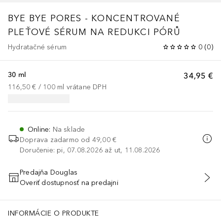
BYE BYE
PORES - KONCENTROVANÉ
PLEŤOVÉ SÉRUM NA REDUKCI PÓRŮ
Hydratačné sérum
0
(
0
)
30 ml
34,95 €
116,50 €
 / 
100
ml
vrátane DPH
Online
:
Na sklade
Doprava zadarmo od
49,00 €
Doručenie: pi, 07.08.2026 až ut, 11.08.2026
Predajňa Douglas
Overiť dostupnosť na predajni
PRIDAŤ DO KOŠÍKA
INFORMÁCIE O PRODUKTE