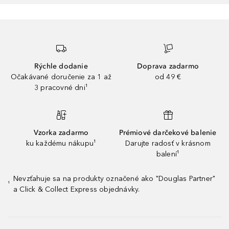
Rýchle dodanie
Doprava zadarmo
Očakávané doručenie za 1 až
od 49 €
3 pracovné dni¹
Vzorka zadarmo
Prémiové darčekové balenie
ku každému nákupu¹
Darujte radosť v krásnom
balení¹
Nevzťahuje sa na produkty označené ako "Douglas Partner"
¹
a Click & Collect Express objednávky.