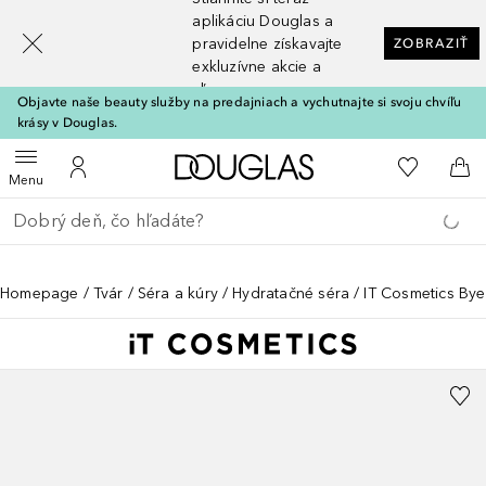
[navigation.slideout.screenreader]
aplikáciu Douglas a
pravidelne získavajte
ZOBRAZIŤ
exkluzívne akcie a
zľavy
Objavte naše beauty služby na predajniach a vychutnajte si svoju chvíľu
krásy v Douglas.
Domov
Do môjho 
Otvoriť menu
Do môjho účtu
Do 
Menu
Choď späť
Vykonajte vyhľadávanie
Homepage
Tvár
Séra a kúry
Hydratačné séra
IT Cosmetics Bye