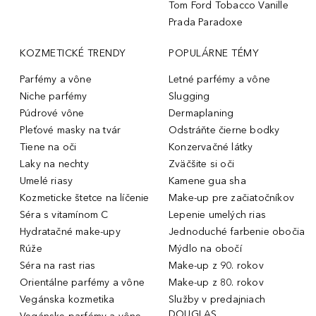
Tom Ford Tobacco Vanille
Prada Paradoxe
KOZMETICKÉ TRENDY
POPULÁRNE TÉMY
Parfémy a vône
Letné parfémy a vône
Niche parfémy
Slugging
Púdrové vône
Dermaplaning
Pleťové masky na tvár
Odstráňte čierne bodky
Tiene na oči
Konzervačné látky
Laky na nechty
Zväčšite si oči
Umelé riasy
Kamene gua sha
Kozmeticke štetce na líčenie
Make-up pre začiatočníkov
Séra s vitamínom C
Lepenie umelých rias
Hydratačné make-upy
Jednoduché farbenie obočia
Rúže
Mýdlo na obočí
Séra na rast rias
Make-up z 90. rokov
Orientálne parfémy a vône
Make-up z 80. rokov
Vegánska kozmetika
Služby v predajniach
DOUGLAS