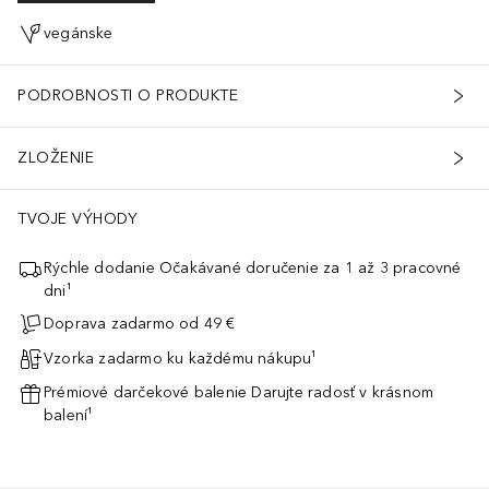
vegánske
PODROBNOSTI O PRODUKTE
ZLOŽENIE
TVOJE VÝHODY
Rýchle dodanie Očakávané doručenie za 1 až 3 pracovné
dni¹
Doprava zadarmo od 49 €
Vzorka zadarmo ku každému nákupu¹
Prémiové darčekové balenie Darujte radosť v krásnom
balení¹