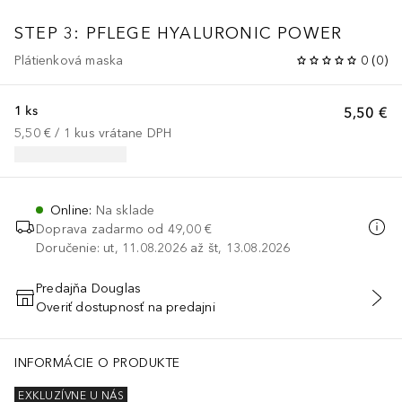
STEP 3: PFLEGE
HYALURONIC POWER
Plátienková maska
0
(
0
)
1 ks
5,50 €
5,50 €
 / 
1
kus
vrátane DPH
Online
:
Na sklade
Doprava zadarmo od
49,00 €
Doručenie: ut, 11.08.2026 až št, 13.08.2026
Predajňa Douglas
Overiť dostupnosť na predajni
PRIDAŤ DO KOŠÍKA
INFORMÁCIE O PRODUKTE
EXKLUZÍVNE U NÁS