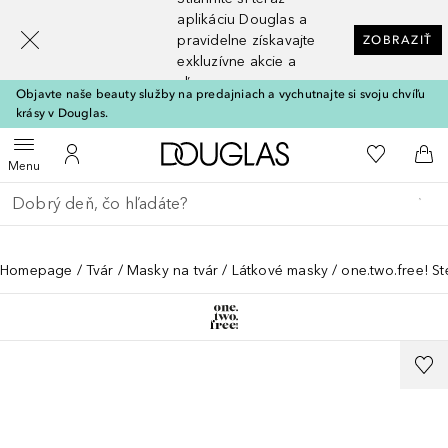
[navigation.slideout.screenreader]
aplikáciu Douglas a
pravidelne získavajte
ZOBRAZIŤ
exkluzívne akcie a
zľavy
Objavte naše beauty služby na predajniach a vychutnajte si svoju chvíľu
krásy v Douglas.
Domov
Do môjho 
Otvoriť menu
Do môjho účtu
Do 
Menu
Choď späť
Vykonajte vyhľadávanie
Homepage
Tvár
Masky na tvár
Látkové masky
one.two.free! S