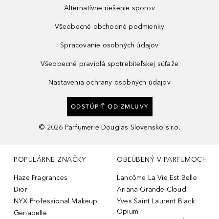
Alternatívne riešenie sporov
Všeobecné obchodné podmienky
Spracovanie osobných údajov
Všeobecné pravidlá spotrebiteľskej súťaže
Nastavenia ochrany osobných údajov
ODSTÚPIŤ OD ZMLUVY
©
2026
Parfumerie Douglas Slovensko s.r.o.
POPULÁRNE ZNAČKY
OBĽÚBENÝ V PARFUMOCH
Haze Fragrances
Lancôme La Vie Est Belle
Dior
Ariana Grande Cloud
NYX Professional Makeup
Yves Saint Laurent Black
Opium
Genabelle