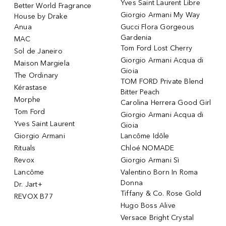
Yves Saint Laurent Libre
Better World Fragrance
Giorgio Armani My Way
House by Drake
Anua
Gucci Flora Gorgeous
Gardenia
MAC
Tom Ford Lost Cherry
Sol de Janeiro
Giorgio Armani Acqua di
Maison Margiela
Gioia
The Ordinary
TOM FORD Private Blend
Kérastase
Bitter Peach
Morphe
Carolina Herrera Good Girl
Tom Ford
Giorgio Armani Acqua di
Yves Saint Laurent
Gioia
Giorgio Armani
Lancôme Idôle
Rituals
Chloé NOMADE
Revox
Giorgio Armani Sì
Lancôme
Valentino Born In Roma
Donna
Dr. Jart+
Tiffany & Co. Rose Gold
REVOX B77
Hugo Boss Alive
Versace Bright Crystal