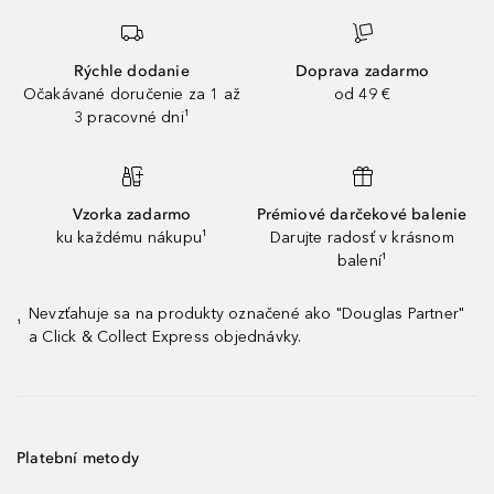
Rýchle dodanie
Doprava zadarmo
Očakávané doručenie za 1 až
od 49 €
3 pracovné dni¹
Vzorka zadarmo
Prémiové darčekové balenie
ku každému nákupu¹
Darujte radosť v krásnom
balení¹
Nevzťahuje sa na produkty označené ako "Douglas Partner"
¹
a Click & Collect Express objednávky.
Platební metody