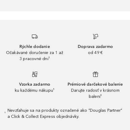
Rýchle dodanie
Doprava zadarmo
Očakávané doručenie za 1 až
od 49 €
3 pracovné dni¹
Vzorka zadarmo
Prémiové darčekové balenie
ku každému nákupu¹
Darujte radosť v krásnom
balení¹
Nevzťahuje sa na produkty označené ako "Douglas Partner"
¹
a Click & Collect Express objednávky.