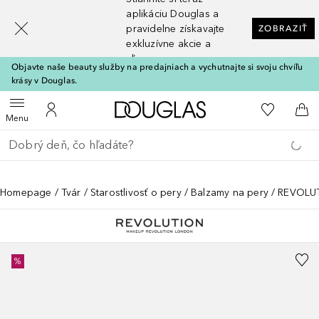
[navigation.slideout.screenreader]
aplikáciu Douglas a
pravidelne získavajte
ZOBRAZIŤ
exkluzívne akcie a
zľavy
Objavte naše beauty služby na predajniach a vychutnajte si svoju chvíľu
krásy v Douglas.
Domov
Do môjho 
Otvoriť menu
Do môjho účtu
Do 
Menu
Choď späť
Vykonajte vyhľadávanie
Homepage
Tvár
Starostlivosť o pery
Balzamy na pery
REVOLUT
%