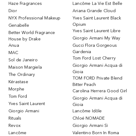
Haze Fragrances
Lancôme La Vie Est Belle
Dior
Ariana Grande Cloud
NYX Professional Makeup
Yves Saint Laurent Black
Opium
Genabelle
Yves Saint Laurent Libre
Better World Fragrance
Giorgio Armani My Way
House by Drake
Anua
Gucci Flora Gorgeous
Gardenia
MAC
Tom Ford Lost Cherry
Sol de Janeiro
Giorgio Armani Acqua di
Maison Margiela
Gioia
The Ordinary
TOM FORD Private Blend
Kérastase
Bitter Peach
Morphe
Carolina Herrera Good Girl
Tom Ford
Giorgio Armani Acqua di
Yves Saint Laurent
Gioia
Giorgio Armani
Lancôme Idôle
Rituals
Chloé NOMADE
Revox
Giorgio Armani Sì
Lancôme
Valentino Born In Roma