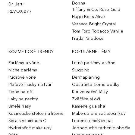
Donna
Dr. Jart+
Tiffany & Co. Rose Gold
REVOX B77
Hugo Boss Alive
Versace Bright Crystal
Tom Ford Tobacco Vanille
Prada Paradoxe
KOZMETICKÉ TRENDY
POPULÁRNE TÉMY
Parfémy a vône
Letné parfémy a vône
Niche parfémy
Slugging
Púdrové vône
Dermaplaning
Pleťové masky na tvár
Odstráňte čierne bodky
Tiene na oči
Konzervačné látky
Laky na nechty
Zväčšite si oči
Umelé riasy
Kamene gua sha
Kozmeticke štetce na líčenie
Make-up pre začiatočníkov
Séra s vitamínom C
Lepenie umelých rias
Hydratačné make-upy
Jednoduché farbenie obočia