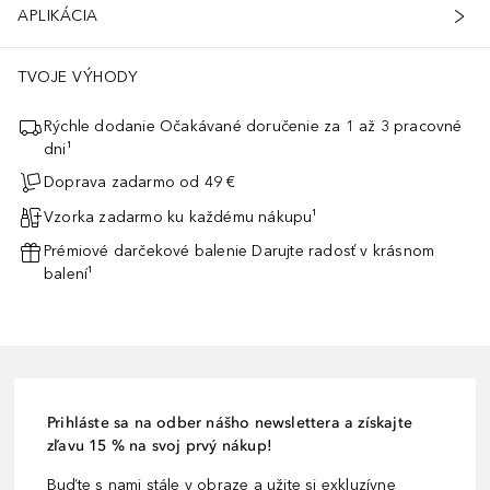
APLIKÁCIA
TVOJE VÝHODY
Rýchle dodanie Očakávané doručenie za 1 až 3 pracovné
dni¹
Doprava zadarmo od 49 €
Vzorka zadarmo ku každému nákupu¹
Prémiové darčekové balenie Darujte radosť v krásnom
balení¹
Prihláste sa na odber nášho newslettera a získajte
zľavu 15 % na svoj prvý nákup!
Buďte s nami stále v obraze a užite si exkluzívne