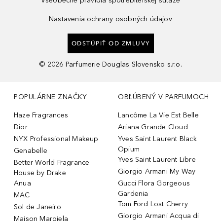
Všeobecné pravidlá spotrebiteľskej súťaže
Nastavenia ochrany osobných údajov
ODSTÚPIŤ OD ZMLUVY
©
2026
Parfumerie Douglas Slovensko s.r.o.
POPULÁRNE ZNAČKY
OBĽÚBENÝ V PARFUMOCH
Haze Fragrances
Lancôme La Vie Est Belle
Dior
Ariana Grande Cloud
NYX Professional Makeup
Yves Saint Laurent Black
Opium
Genabelle
Yves Saint Laurent Libre
Better World Fragrance
Giorgio Armani My Way
House by Drake
Anua
Gucci Flora Gorgeous
Gardenia
MAC
Tom Ford Lost Cherry
Sol de Janeiro
Giorgio Armani Acqua di
Maison Margiela