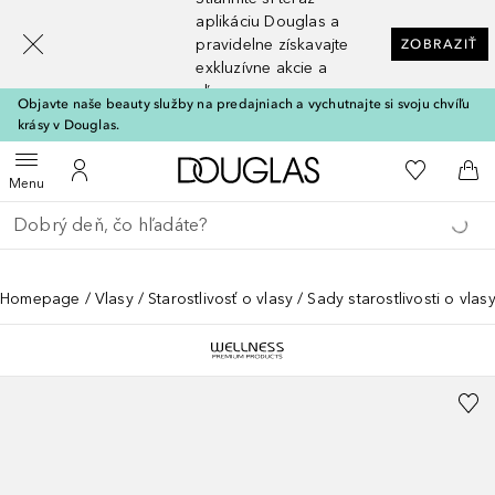
[navigation.slideout.screenreader]
aplikáciu Douglas a
pravidelne získavajte
ZOBRAZIŤ
exkluzívne akcie a
zľavy
Objavte naše beauty služby na predajniach a vychutnajte si svoju chvíľu
krásy v Douglas.
Domov
Do môjho 
Otvoriť menu
Do môjho účtu
Do 
Menu
Choď späť
Vykonajte vyhľadávanie
Homepage
Vlasy
Starostlivosť o vlasy
Sady starostlivosti o vlas