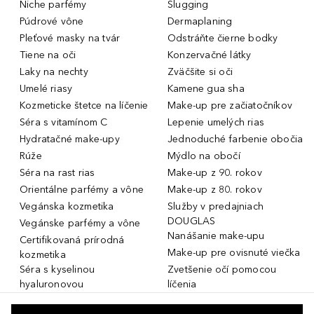
Niche parfémy
Slugging
Púdrové vône
Dermaplaning
Pleťové masky na tvár
Odstráňte čierne bodky
Tiene na oči
Konzervačné látky
Laky na nechty
Zväčšite si oči
Umelé riasy
Kamene gua sha
Kozmeticke štetce na líčenie
Make-up pre začiatočníkov
Séra s vitamínom C
Lepenie umelých rias
Hydratačné make-upy
Jednoduché farbenie obočia
Rúže
Mýdlo na obočí
Séra na rast rias
Make-up z 90. rokov
Orientálne parfémy a vône
Make-up z 80. rokov
Vegánska kozmetika
Služby v predajniach
DOUGLAS
Vegánske parfémy a vône
Nanášanie make-upu
Certifikovaná prírodná
Make-up pre ovisnuté viečka
kozmetika
Séra s kyselinou
Zvetšenie očí pomocou
hyaluronovou
líčenia
Dámske parfémy a vône
Make-up pre mastnú pleť