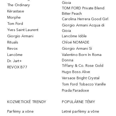
Gioia
The Ordinary
TOM FORD Private Blend
Kérastase
Bitter Peach
Morphe
Carolina Herrera Good Girl
Tom Ford
Giorgio Armani Acqua di
Yves Saint Laurent
Gioia
Giorgio Armani
Lancôme Idôle
Rituals
Chloé NOMADE
Revox
Giorgio Armani Sì
Lancôme
Valentino Born In Roma
Donna
Dr. Jart+
Tiffany & Co. Rose Gold
REVOX B77
Hugo Boss Alive
Versace Bright Crystal
Tom Ford Tobacco Vanille
Prada Paradoxe
KOZMETICKÉ TRENDY
POPULÁRNE TÉMY
Parfémy a vône
Letné parfémy a vône