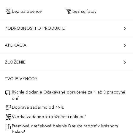
bez parabénov
bez sulfátov
PODROBNOSTI O PRODUKTE
linným melanínom, ktorým chráni farbu a bráni jej vymytiu. Poskytuj
APLIKÁCIA
ZLOŽENIE
TVOJE VÝHODY
Rýchle dodanie Očakávané doručenie za 1 až 3 pracovné
dni¹
Doprava zadarmo od 49 €
Vzorka zadarmo ku každému nákupu¹
Prémiové darčekové balenie Darujte radosť v krásnom
balení¹