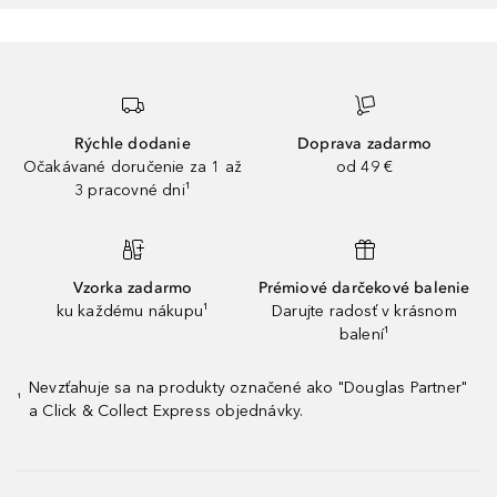
Rýchle dodanie
Doprava zadarmo
Očakávané doručenie za 1 až
od 49 €
3 pracovné dni¹
Vzorka zadarmo
Prémiové darčekové balenie
ku každému nákupu¹
Darujte radosť v krásnom
balení¹
Nevzťahuje sa na produkty označené ako "Douglas Partner"
¹
a Click & Collect Express objednávky.