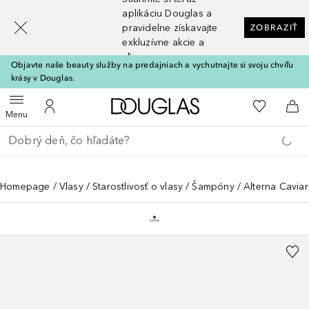
[navigation.slideout.screenreader]
aplikáciu Douglas a
pravidelne získavajte
ZOBRAZIŤ
exkluzívne akcie a
zľavy
Objavte naše beauty služby na predajniach a vychutnajte si svoju chvíľu
krásy v Douglas.
Domov
Do môjho 
Otvoriť menu
Do môjho účtu
Do 
Menu
Choď späť
Vykonajte vyhľadávanie
Homepage
Vlasy
Starostlivosť o vlasy
Šampóny
Alterna Cavia