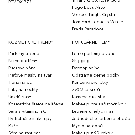
Tiffany & Co. Rose Gold
REVOX B77
Hugo Boss Alive
Versace Bright Crystal
Tom Ford Tobacco Vanille
Prada Paradoxe
KOZMETICKÉ TRENDY
POPULÁRNE TÉMY
Parfémy a vône
Letné parfémy a vône
Niche parfémy
Slugging
Púdrové vône
Dermaplaning
Pleťové masky na tvár
Odstráňte čierne bodky
Tiene na oči
Konzervačné látky
Laky na nechty
Zväčšite si oči
Umelé riasy
Kamene gua sha
Kozmeticke štetce na líčenie
Make-up pre začiatočníkov
Séra s vitamínom C
Lepenie umelých rias
Hydratačné make-upy
Jednoduché farbenie obočia
Rúže
Mýdlo na obočí
Séra na rast rias
Make-up z 90. rokov