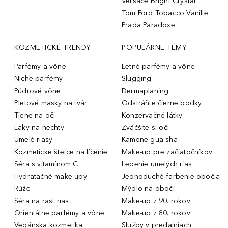
Versace Bright Crystal
Tom Ford Tobacco Vanille
Prada Paradoxe
KOZMETICKÉ TRENDY
POPULÁRNE TÉMY
Parfémy a vône
Letné parfémy a vône
Niche parfémy
Slugging
Púdrové vône
Dermaplaning
Pleťové masky na tvár
Odstráňte čierne bodky
Tiene na oči
Konzervačné látky
Laky na nechty
Zväčšite si oči
Umelé riasy
Kamene gua sha
Kozmeticke štetce na líčenie
Make-up pre začiatočníkov
Séra s vitamínom C
Lepenie umelých rias
Hydratačné make-upy
Jednoduché farbenie obočia
Rúže
Mýdlo na obočí
Séra na rast rias
Make-up z 90. rokov
Orientálne parfémy a vône
Make-up z 80. rokov
Vegánska kozmetika
Služby v predajniach