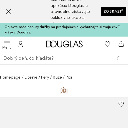
[navigation.slideout.screenreader]
aplikáciu Douglas a
pravidelne získavajte
ZOBRAZIŤ
exkluzívne akcie a
zľavy
Objavte naše beauty služby na predajniach a vychutnajte si svoju chvíľu
krásy v Douglas.
Domov
Do môjho 
Otvoriť menu
Do môjho účtu
Do 
Menu
Choď späť
Vykonajte vyhľadávanie
Homepage
Líčenie
Pery
Rúže
Pixi