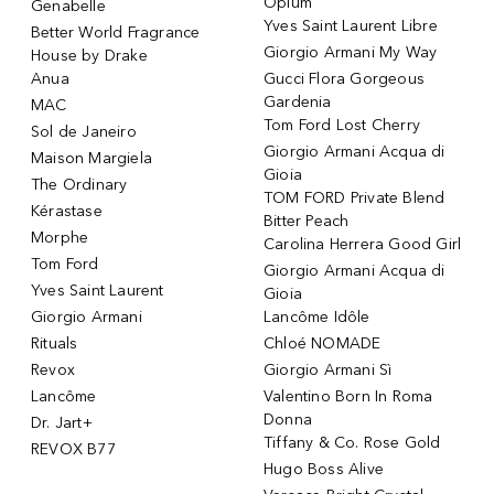
Opium
Genabelle
Yves Saint Laurent Libre
Better World Fragrance
Giorgio Armani My Way
House by Drake
Anua
Gucci Flora Gorgeous
Gardenia
MAC
Tom Ford Lost Cherry
Sol de Janeiro
Giorgio Armani Acqua di
Maison Margiela
Gioia
The Ordinary
TOM FORD Private Blend
Kérastase
Bitter Peach
Morphe
Carolina Herrera Good Girl
Tom Ford
Giorgio Armani Acqua di
Yves Saint Laurent
Gioia
Giorgio Armani
Lancôme Idôle
Rituals
Chloé NOMADE
Revox
Giorgio Armani Sì
Lancôme
Valentino Born In Roma
Donna
Dr. Jart+
Tiffany & Co. Rose Gold
REVOX B77
Hugo Boss Alive