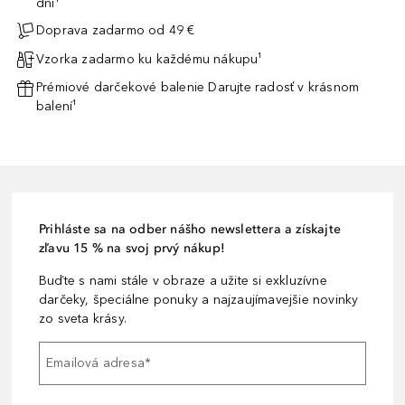
dni¹
Doprava zadarmo od 49 €
Vzorka zadarmo ku každému nákupu¹
Prémiové darčekové balenie Darujte radosť v krásnom
balení¹
Prihláste sa na odber nášho newslettera a získajte
zľavu 15 % na svoj prvý nákup!
Buďte s nami stále v obraze a užite si exkluzívne
darčeky, špeciálne ponuky a najzaujímavejšie novinky
zo sveta krásy.
Emailová adresa
*