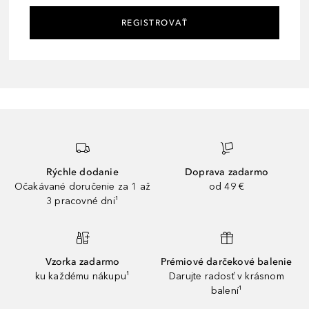
REGISTROVAŤ
Rýchle dodanie
Doprava zadarmo
Očakávané doručenie za 1 až
od 49 €
3 pracovné dni¹
Vzorka zadarmo
Prémiové darčekové balenie
ku každému nákupu¹
Darujte radosť v krásnom
balení¹