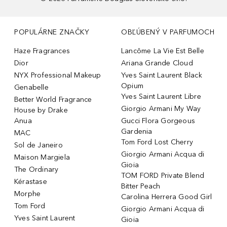
POPULÁRNE ZNAČKY
OBĽÚBENÝ V PARFUMOCH
Haze Fragrances
Lancôme La Vie Est Belle
Dior
Ariana Grande Cloud
NYX Professional Makeup
Yves Saint Laurent Black
Opium
Genabelle
Yves Saint Laurent Libre
Better World Fragrance
Giorgio Armani My Way
House by Drake
Anua
Gucci Flora Gorgeous
Gardenia
MAC
Tom Ford Lost Cherry
Sol de Janeiro
Giorgio Armani Acqua di
Maison Margiela
Gioia
The Ordinary
TOM FORD Private Blend
Kérastase
Bitter Peach
Morphe
Carolina Herrera Good Girl
Tom Ford
Giorgio Armani Acqua di
Yves Saint Laurent
Gioia