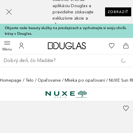
[navigation.slideout.screenreader]
aplikáciu Douglas a
pravidelne získavajte
ZOBRAZIŤ
exkluzívne akcie a
zľavy
Objavte naše beauty služby na predajniach a vychutnajte si svoju chvíľu
krásy v Douglas.
Domov
Do môjho 
Otvoriť menu
Do môjho účtu
Do 
Menu
Choď späť
Vykonajte vyhľadávanie
Homepage
Telo
Opaľovanie
Mlieka po opaľovaní
NUXE Sun R