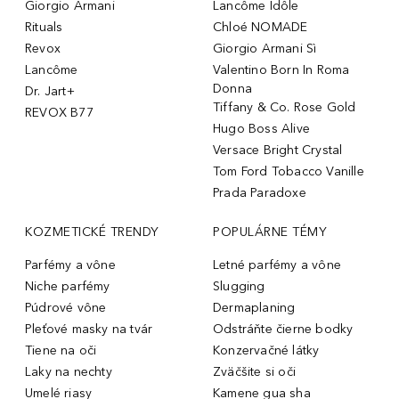
Giorgio Armani
Lancôme Idôle
Rituals
Chloé NOMADE
Revox
Giorgio Armani Sì
Lancôme
Valentino Born In Roma
Donna
Dr. Jart+
Tiffany & Co. Rose Gold
REVOX B77
Hugo Boss Alive
Versace Bright Crystal
Tom Ford Tobacco Vanille
Prada Paradoxe
KOZMETICKÉ TRENDY
POPULÁRNE TÉMY
Parfémy a vône
Letné parfémy a vône
Niche parfémy
Slugging
Púdrové vône
Dermaplaning
Pleťové masky na tvár
Odstráňte čierne bodky
Tiene na oči
Konzervačné látky
Laky na nechty
Zväčšite si oči
Umelé riasy
Kamene gua sha