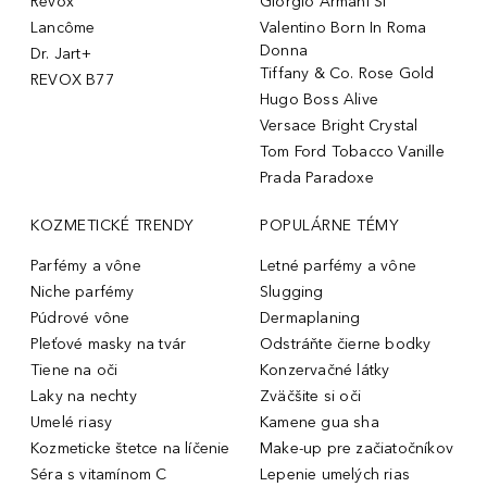
Revox
Giorgio Armani Sì
Lancôme
Valentino Born In Roma
Donna
Dr. Jart+
Tiffany & Co. Rose Gold
REVOX B77
Hugo Boss Alive
Versace Bright Crystal
Tom Ford Tobacco Vanille
Prada Paradoxe
KOZMETICKÉ TRENDY
POPULÁRNE TÉMY
Parfémy a vône
Letné parfémy a vône
Niche parfémy
Slugging
Púdrové vône
Dermaplaning
Pleťové masky na tvár
Odstráňte čierne bodky
Tiene na oči
Konzervačné látky
Laky na nechty
Zväčšite si oči
Umelé riasy
Kamene gua sha
Kozmeticke štetce na líčenie
Make-up pre začiatočníkov
Séra s vitamínom C
Lepenie umelých rias