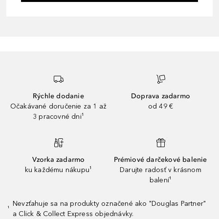
Rýchle dodanie
Doprava zadarmo
Očakávané doručenie za 1 až
od 49 €
3 pracovné dni¹
Vzorka zadarmo
Prémiové darčekové balenie
ku každému nákupu¹
Darujte radosť v krásnom
balení¹
Nevzťahuje sa na produkty označené ako "Douglas Partner"
¹
a Click & Collect Express objednávky.