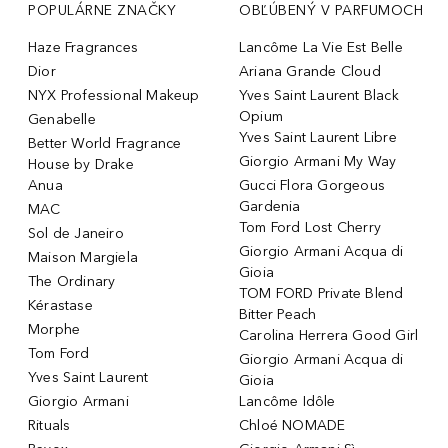
POPULÁRNE ZNAČKY
OBĽÚBENÝ V PARFUMOCH
Haze Fragrances
Lancôme La Vie Est Belle
Dior
Ariana Grande Cloud
NYX Professional Makeup
Yves Saint Laurent Black
Opium
Genabelle
Yves Saint Laurent Libre
Better World Fragrance
Giorgio Armani My Way
House by Drake
Anua
Gucci Flora Gorgeous
Gardenia
MAC
Tom Ford Lost Cherry
Sol de Janeiro
Giorgio Armani Acqua di
Maison Margiela
Gioia
The Ordinary
TOM FORD Private Blend
Kérastase
Bitter Peach
Morphe
Carolina Herrera Good Girl
Tom Ford
Giorgio Armani Acqua di
Yves Saint Laurent
Gioia
Giorgio Armani
Lancôme Idôle
Rituals
Chloé NOMADE