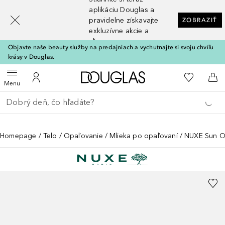
[navigation.slideout.screenreader]
aplikáciu Douglas a
pravidelne získavajte
ZOBRAZIŤ
exkluzívne akcie a
zľavy
Objavte naše beauty služby na predajniach a vychutnajte si svoju chvíľu
krásy v Douglas.
Domov
Do môjho 
Otvoriť menu
Do môjho účtu
Do 
Menu
Choď späť
Vykonajte vyhľadávanie
Homepage
Telo
Opaľovanie
Mlieka po opaľovaní
NUXE Sun 