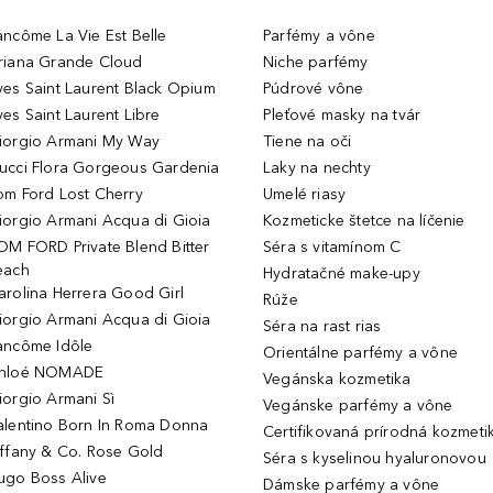
ancôme La Vie Est Belle
Parfémy a vône
riana Grande Cloud
Niche parfémy
ves Saint Laurent Black Opium
Púdrové vône
ves Saint Laurent Libre
Pleťové masky na tvár
iorgio Armani My Way
Tiene na oči
ucci Flora Gorgeous Gardenia
Laky na nechty
om Ford Lost Cherry
Umelé riasy
iorgio Armani Acqua di Gioia
Kozmeticke štetce na líčenie
OM FORD Private Blend Bitter
Séra s vitamínom C
each
Hydratačné make-upy
arolina Herrera Good Girl
Rúže
iorgio Armani Acqua di Gioia
Séra na rast rias
ancôme Idôle
Orientálne parfémy a vône
hloé NOMADE
Vegánska kozmetika
iorgio Armani Sì
Vegánske parfémy a vône
alentino Born In Roma Donna
Certifikovaná prírodná kozmeti
iffany & Co. Rose Gold
Séra s kyselinou hyaluronovou
ugo Boss Alive
Dámske parfémy a vône