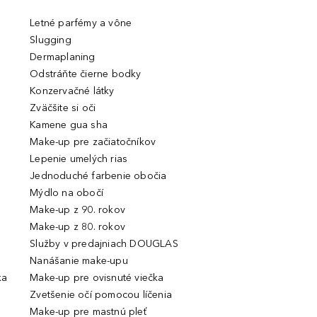
Letné parfémy a vône
Slugging
Dermaplaning
Odstráňte čierne bodky
Konzervačné látky
Zväčšite si oči
Kamene gua sha
Make-up pre začiatočníkov
Lepenie umelých rias
Jednoduché farbenie obočia
Mýdlo na obočí
Make-up z 90. rokov
Make-up z 80. rokov
Služby v predajniach DOUGLAS
Nanášanie make-upu
ka
Make-up pre ovisnuté viečka
Zvetšenie očí pomocou líčenia
Make-up pre mastnú pleť