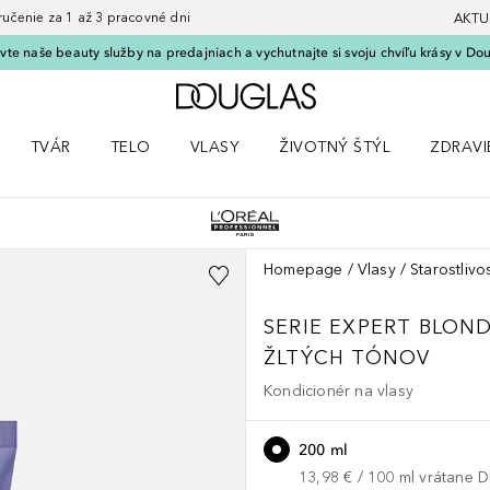
nie za 1 až 3 pracovné dni
AKTU
vte naše beauty služby na predajniach a vychutnajte si svoju chvíľu krásy v Dou
Domov
TVÁR
TELO
VLASY
ŽIVOTNÝ ŠTÝL
ZDRAVI
menu Líčenie
Otvorte menu Tvár
Otvorte menu Telo
Otvorte menu Vlasy
Otvorte menu Životný štýl
Otvorte
Homepage
Vlasy
Starostlivo
SERIE EXPERT BLOND
ŽLTÝCH TÓNOV
Kondicionér na vlasy
200 ml
13,98 €
 / 
100
ml
vrátane 