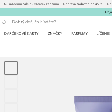
Ku každému nákupu vzorček zadarmo Doprava zadarmo od 49 € Doruče
Obja
Choď späť
Vykonajte vyhľadávanie
DARČEKOVÉ KARTY
ZNAČKY
PARFUMY
LÍČENIE
Otvorte menu ZNAČKY
Otvorte menu Parfumy
Otvorte 