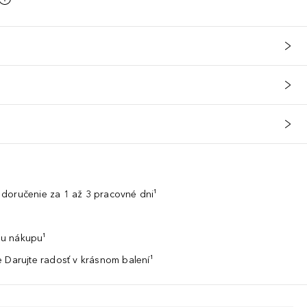
doručenie za 1 až 3 pracovné dni¹
u nákupu¹
 Darujte radosť v krásnom balení¹