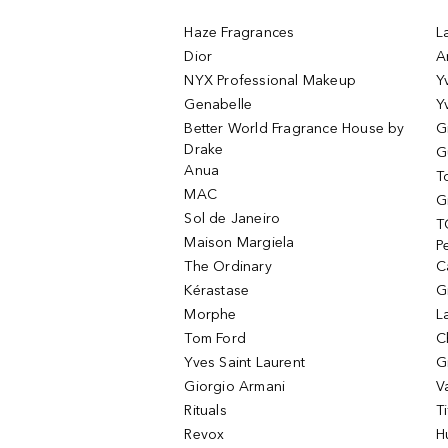
Haze Fragrances
L
Dior
A
NYX Professional Makeup
Y
Genabelle
Y
Better World Fragrance House by
G
Drake
G
Anua
T
MAC
G
Sol de Janeiro
T
Maison Margiela
P
The Ordinary
C
Kérastase
G
Morphe
L
Tom Ford
C
Yves Saint Laurent
G
Giorgio Armani
V
Rituals
T
Revox
H