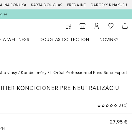
ÁLNA PONUKA
KARTA DOUGLAS
PREDAJNE
DARČEKY K NÁKUPU
glas.
Do môjho 
Do vyhľadávača predajní
Do môjho účtu
Do 
E A WELLNESS
DOUGLAS COLLECTION
NOVINKY
S
 menu Zdravie a wellness
Otvorte menu Douglas Collection
Otvorte menu No
O
sť o vlasy
Kondicionéry
L´Oréal Professionnel Paris Serie Expert B
IFIER
KONDICIONÉR PRE NEUTRALIZÁCIU
0
(
0
)
27,95 €
DPH