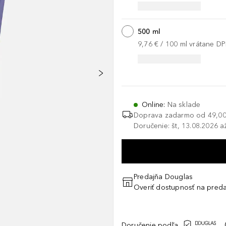
500 ml
9,76 €
 / 
100
ml
vrátane D
Online
:
Na sklade
Doprava zadarmo od
49,00
Doručenie: št, 13.08.2026 a
Predajňa Douglas
Overiť dostupnosť na preda
Doručenie podľa