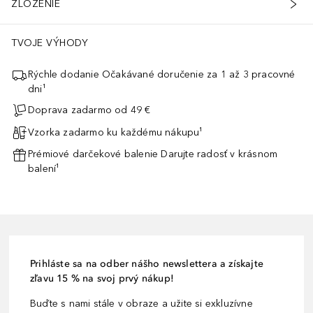
ZLOŽENIE
TVOJE VÝHODY
Rýchle dodanie Očakávané doručenie za 1 až 3 pracovné
dni¹
Doprava zadarmo od 49 €
Vzorka zadarmo ku každému nákupu¹
Prémiové darčekové balenie Darujte radosť v krásnom
balení¹
komfort po celý deň. ¹Na základe normy ISO 16128 prispieva zostáva
Prihláste sa na odber nášho newslettera a získajte
zľavu 15 % na svoj prvý nákup!
Buďte s nami stále v obraze a užite si exkluzívne