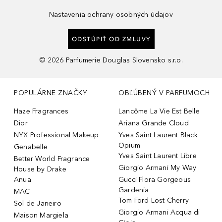
Nastavenia ochrany osobných údajov
ODSTÚPIŤ OD ZMLUVY
©
2026
Parfumerie Douglas Slovensko s.r.o.
POPULÁRNE ZNAČKY
OBĽÚBENÝ V PARFUMOCH
Haze Fragrances
Lancôme La Vie Est Belle
Dior
Ariana Grande Cloud
NYX Professional Makeup
Yves Saint Laurent Black
Opium
Genabelle
Yves Saint Laurent Libre
Better World Fragrance
Giorgio Armani My Way
House by Drake
Anua
Gucci Flora Gorgeous
Gardenia
MAC
Tom Ford Lost Cherry
Sol de Janeiro
Giorgio Armani Acqua di
Maison Margiela