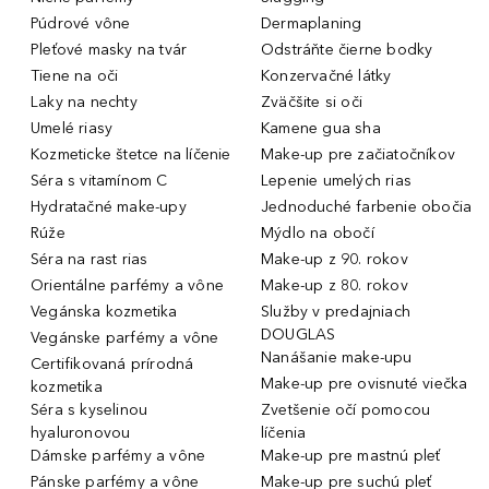
Púdrové vône
Dermaplaning
Pleťové masky na tvár
Odstráňte čierne bodky
Tiene na oči
Konzervačné látky
Laky na nechty
Zväčšite si oči
Umelé riasy
Kamene gua sha
Kozmeticke štetce na líčenie
Make-up pre začiatočníkov
Séra s vitamínom C
Lepenie umelých rias
Hydratačné make-upy
Jednoduché farbenie obočia
Rúže
Mýdlo na obočí
Séra na rast rias
Make-up z 90. rokov
Orientálne parfémy a vône
Make-up z 80. rokov
Vegánska kozmetika
Služby v predajniach
DOUGLAS
Vegánske parfémy a vône
Nanášanie make-upu
Certifikovaná prírodná
Make-up pre ovisnuté viečka
kozmetika
Séra s kyselinou
Zvetšenie očí pomocou
hyaluronovou
líčenia
Dámske parfémy a vône
Make-up pre mastnú pleť
Pánske parfémy a vône
Make-up pre suchú pleť