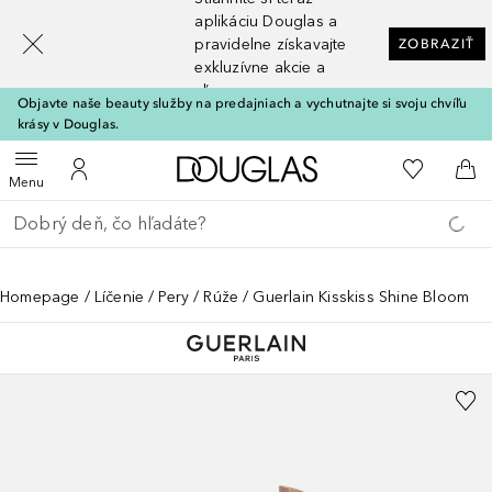
[navigation.slideout.screenreader]
aplikáciu Douglas a
pravidelne získavajte
ZOBRAZIŤ
exkluzívne akcie a
zľavy
Objavte naše beauty služby na predajniach a vychutnajte si svoju chvíľu
krásy v Douglas.
Domov
Do môjho 
Otvoriť menu
Do môjho účtu
Do 
Menu
Choď späť
Vykonajte vyhľadávanie
Homepage
Líčenie
Pery
Rúže
Guerlain Kisskiss Shine Bloom