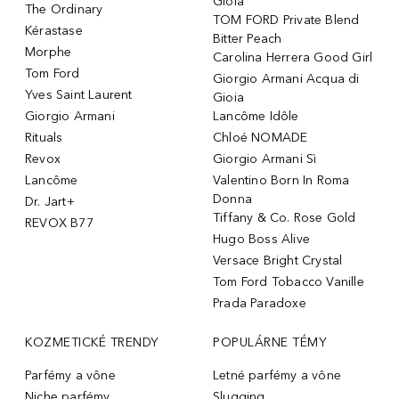
Gioia
The Ordinary
TOM FORD Private Blend
Kérastase
Bitter Peach
Morphe
Carolina Herrera Good Girl
Tom Ford
Giorgio Armani Acqua di
Yves Saint Laurent
Gioia
Giorgio Armani
Lancôme Idôle
Rituals
Chloé NOMADE
Revox
Giorgio Armani Sì
Lancôme
Valentino Born In Roma
Donna
Dr. Jart+
Tiffany & Co. Rose Gold
REVOX B77
Hugo Boss Alive
Versace Bright Crystal
Tom Ford Tobacco Vanille
Prada Paradoxe
KOZMETICKÉ TRENDY
POPULÁRNE TÉMY
Parfémy a vône
Letné parfémy a vône
Niche parfémy
Slugging