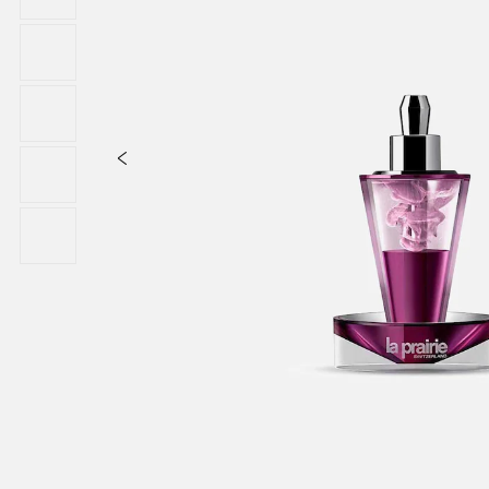
Potassium Sorbate, Titanium Dioxide (CI 77891), Ext. Violet 2 (CI 6