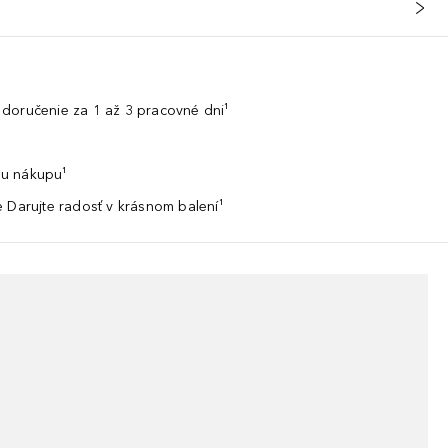
doručenie za 1 až 3 pracovné dni¹
u nákupu¹
 Darujte radosť v krásnom balení¹