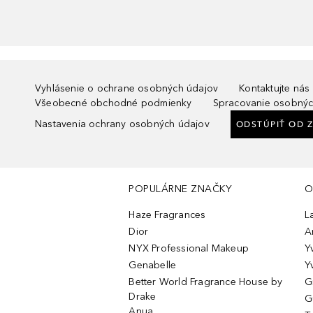
Vyhlásenie o ochrane osobných údajov
Kontaktujte nás
Všeobecné obchodné podmienky
Spracovanie osobnýc
Nastavenia ochrany osobných údajov
ODSTÚPIŤ OD 
POPULÁRNE ZNAČKY
O
Haze Fragrances
L
Dior
A
NYX Professional Makeup
Y
Genabelle
Y
Better World Fragrance House by
G
Drake
G
Anua