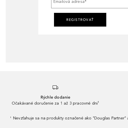
Emailová adresa
*
REGISTROVAŤ
Rýchle dodanie
Očakávané doručenie za 1 až 3 pracovné dni¹
Nevzťahuje sa na produkty označené ako "Douglas Partner" a
¹