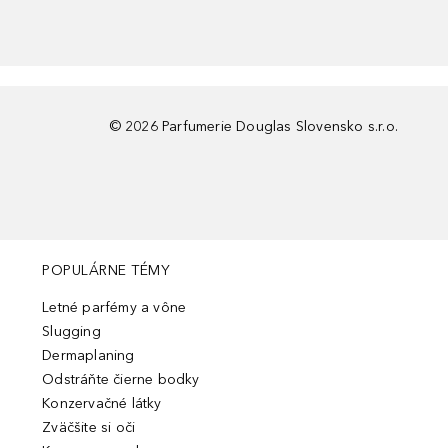
©
2026
Parfumerie Douglas Slovensko s.r.o.
POPULÁRNE TÉMY
Letné parfémy a vône
Slugging
Dermaplaning
Odstráňte čierne bodky
Konzervačné látky
Zväčšite si oči