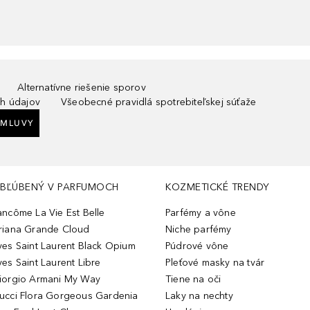
Alternatívne riešenie sporov
h údajov
Všeobecné pravidlá spotrebiteľskej súťaže
ZMLUVY
BĽÚBENÝ V PARFUMOCH
KOZMETICKÉ TRENDY
ancôme La Vie Est Belle
Parfémy a vône
riana Grande Cloud
Niche parfémy
ves Saint Laurent Black Opium
Púdrové vône
ves Saint Laurent Libre
Pleťové masky na tvár
iorgio Armani My Way
Tiene na oči
ucci Flora Gorgeous Gardenia
Laky na nechty