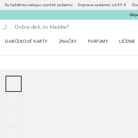
Ku každému nákupu vzorček zadarmo Doprava zadarmo od 49 € Doruče
Obja
Choď späť
Vykonajte vyhľadávanie
DARČEKOVÉ KARTY
ZNAČKY
PARFUMY
LÍČENIE
Otvorte menu ZNAČKY
Otvorte menu Parfumy
Otvorte 