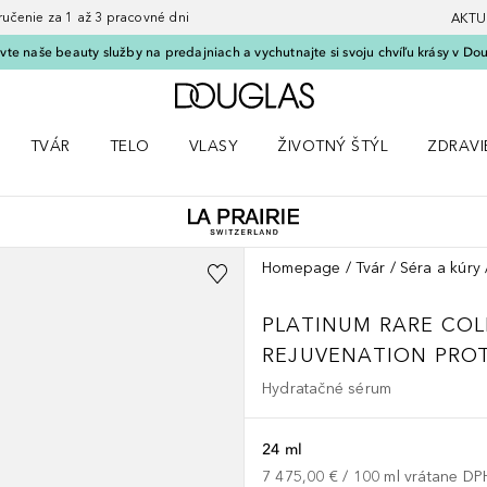
nie za 1 až 3 pracovné dni
AKTU
vte naše beauty služby na predajniach a vychutnajte si svoju chvíľu krásy v Dou
Domov
TVÁR
TELO
VLASY
ŽIVOTNÝ ŠTÝL
ZDRAVI
menu Líčenie
Otvorte menu Tvár
Otvorte menu Telo
Otvorte menu Vlasy
Otvorte menu Životný štýl
Otvorte
Homepage
Tvár
Séra a kúry
PLATINUM RARE CO
REJUVENATION PRO
Hydratačné sérum
24 ml
7 475,00 €
 / 
100
ml
vrátane DP