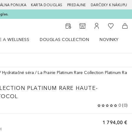
ÁLNA PONUKA
KARTA DOUGLAS
PREDAJNE
DARČEKY K NÁKUPU
glas.
Do môjho 
Do vyhľadávača predajní
Do môjho účtu
Do 
E A WELLNESS
DOUGLAS COLLECTION
NOVINKY
S
 menu Zdravie a wellness
Otvorte menu Douglas Collection
Otvorte menu No
O
Hydratačné séra
La Prairie Platinum Rare Collection Platinum Rar
LLECTION
PLATINUM RARE HAUTE-
TOCOL
0
(
0
)
1 794,00 €
H