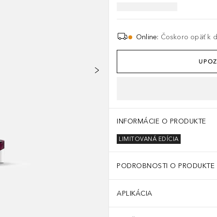
Online
:
Čoskoro opäť k di
UPOZ
0730), Red 40 (CI 16035) i71 *) Uvedené přísady odpovídají aktuáln
INFORMÁCIE O PRODUKTE
LIMITOVANÁ EDÍCIA
PODROBNOSTI O PRODUKTE
APLIKÁCIA