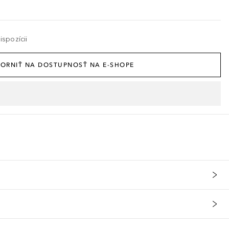
spozícii
ORNIŤ NA DOSTUPNOSŤ NA E-SHOPE
ímu stavu výroby. Vzhledem k tomu, že naše receptury pravidelně up