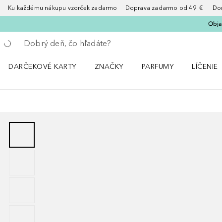
Ku každému nákupu vzorček zadarmo Doprava zadarmo od 49 € Doruče
Obja
Choď späť
Vykonajte vyhľadávanie
DARČEKOVÉ KARTY
ZNAČKY
PARFUMY
LÍČENIE
Otvorte menu ZNAČKY
Otvorte menu Parfumy
Otvorte 