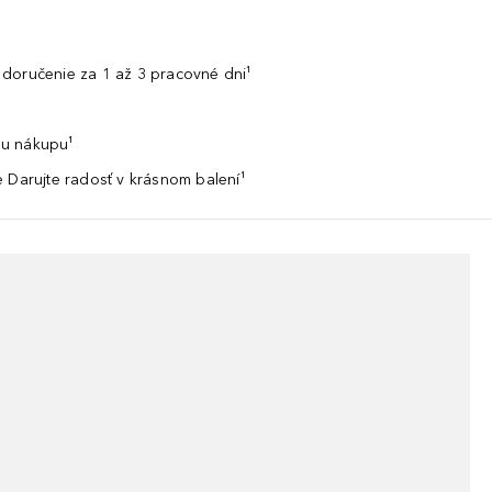
doručenie za 1 až 3 pracovné dni¹
u nákupu¹
 Darujte radosť v krásnom balení¹