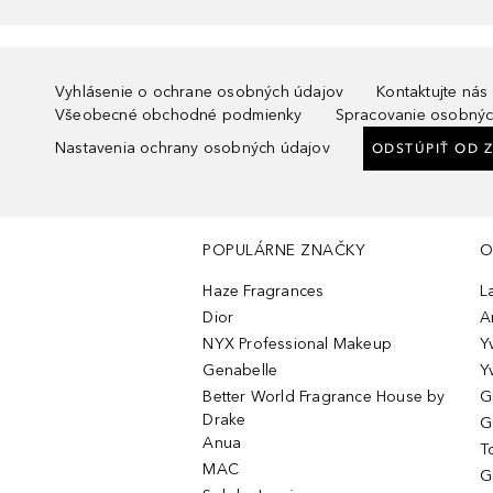
Vyhlásenie o ochrane osobných údajov
Kontaktujte nás
Všeobecné obchodné podmienky
Spracovanie osobnýc
Nastavenia ochrany osobných údajov
ODSTÚPIŤ OD 
POPULÁRNE ZNAČKY
O
Haze Fragrances
L
Dior
A
NYX Professional Makeup
Y
Genabelle
Y
Better World Fragrance House by
G
Drake
G
Anua
T
MAC
G