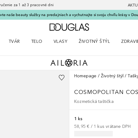
nie za 1 až 3 pracovné dni
AKTU
vte naše beauty služby na predajniach a vychutnajte si svoju chvíľu krásy v Dou
Domov
TVÁR
TELO
VLASY
ŽIVOTNÝ ŠTÝL
ZDRAVI
menu Líčenie
Otvorte menu Tvár
Otvorte menu Telo
Otvorte menu Vlasy
Otvorte menu Životný štýl
Otvorte
Homepage
Životný štýl
Tašk
COSMOPOLITAN
CO
Kozmetická taštička
1 ks
58,95 €
 / 
1
kus
vrátane DPH