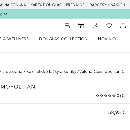
ÁLNA PONUKA
KARTA DOUGLAS
PREDAJNE
DARČEKY K NÁKUPU
glas.
Do môjho 
Do vyhľadávača predajní
Do môjho účtu
Do 
E A WELLNESS
DOUGLAS COLLECTION
NOVINKY
S
 menu Zdravie a wellness
Otvorte menu Douglas Collection
Otvorte menu No
O
y a batožina
Kozmetické tašky a kufríky
Ailoria Cosmopolitan C
SMOPOLITAN
0
(
0
)
58,95 €