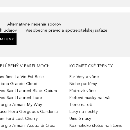
Alternatívne riešenie sporov
h údajov
Všeobecné pravidlá spotrebiteľskej súťaže
ZMLUVY
BĽÚBENÝ V PARFUMOCH
KOZMETICKÉ TRENDY
ancôme La Vie Est Belle
Parfémy a vône
riana Grande Cloud
Niche parfémy
ves Saint Laurent Black Opium
Púdrové vône
ves Saint Laurent Libre
Pleťové masky na tvár
iorgio Armani My Way
Tiene na oči
ucci Flora Gorgeous Gardenia
Laky na nechty
om Ford Lost Cherry
Umelé riasy
iorgio Armani Acqua di Gioia
Kozmeticke štetce na líčenie