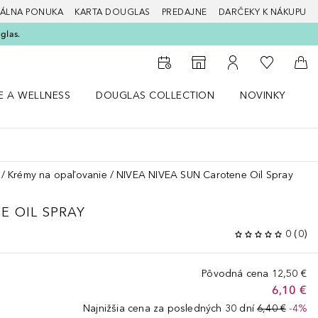
ÁLNA PONUKA
KARTA DOUGLAS
PREDAJNE
DARČEKY K NÁKUPU
glas.
Do môjho 
Do vyhľadávača predajní
Do môjho účtu
Do 
E A WELLNESS
DOUGLAS COLLECTION
NOVINKY
S
 menu Zdravie a wellness
Otvorte menu Douglas Collection
Otvorte menu No
O
Krémy na opaľovanie
NIVEA NIVEA SUN Carotene Oil Spray
E OIL SPRAY
0
(
0
)
Pôvodná cena
12,50 €
6,10 €
Najnižšia cena za posledných 30 dní
6,40 €
-4%