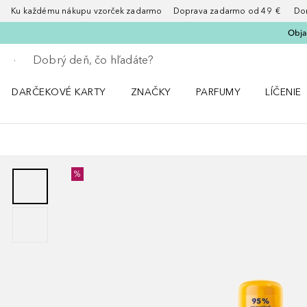
Ku každému nákupu vzorček zadarmo Doprava zadarmo od 49 € Doruče
Obja
Choď späť
Vykonajte vyhľadávanie
DARČEKOVÉ KARTY
ZNAČKY
PARFUMY
LÍČENIE
Otvorte menu ZNAČKY
Otvorte menu Parfumy
Otvorte 
%