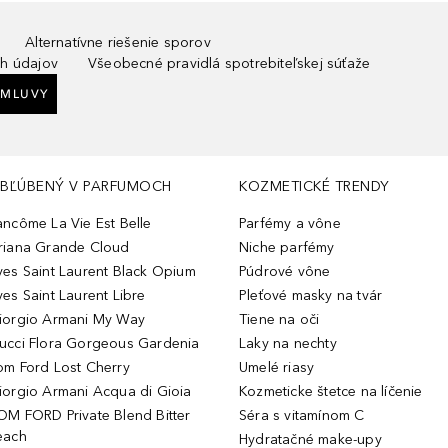
Alternatívne riešenie sporov
h údajov
Všeobecné pravidlá spotrebiteľskej súťaže
ZMLUVY
BĽÚBENÝ V PARFUMOCH
KOZMETICKÉ TRENDY
ancôme La Vie Est Belle
Parfémy a vône
riana Grande Cloud
Niche parfémy
ves Saint Laurent Black Opium
Púdrové vône
ves Saint Laurent Libre
Pleťové masky na tvár
iorgio Armani My Way
Tiene na oči
ucci Flora Gorgeous Gardenia
Laky na nechty
om Ford Lost Cherry
Umelé riasy
iorgio Armani Acqua di Gioia
Kozmeticke štetce na líčenie
OM FORD Private Blend Bitter
Séra s vitamínom C
each
Hydratačné make-upy