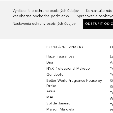
Vyhlásenie o ochrane osobných údajov
Kontaktujte nás
Všeobecné obchodné podmienky
Spracovanie osobnýc
Nastavenia ochrany osobných údajov
ODSTÚPIŤ OD 
POPULÁRNE ZNAČKY
O
Haze Fragrances
L
Dior
A
NYX Professional Makeup
Y
Genabelle
Y
Better World Fragrance House by
G
Drake
G
Anua
T
MAC
G
Sol de Janeiro
T
Maison Margiela
P