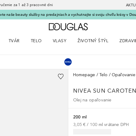
nie za 1 až 3 pracovné dni
AKTU
vte naše beauty služby na predajniach a vychutnajte si svoju chvíľu krásy v Dou
Domov
TVÁR
TELO
VLASY
ŽIVOTNÝ ŠTÝL
ZDRAVI
menu Líčenie
Otvorte menu Tvár
Otvorte menu Telo
Otvorte menu Vlasy
Otvorte menu Životný štýl
Otvorte
Homepage
Telo
Opaľovanie
NIVEA SUN
CAROTEN
Olej na opaľovanie
200 ml
3,05 €
 / 
100
ml
vrátane DPH