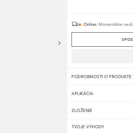
Online
:
Momentálne ned
UPOZ
PODROBNOSTI O PRODUKTE
APLIKÁCIA
opy. Túžite po zlatistom odtieni pokožky? Zaistite si ho a zároveň
ZLOŽENIE
TVOJE VÝHODY