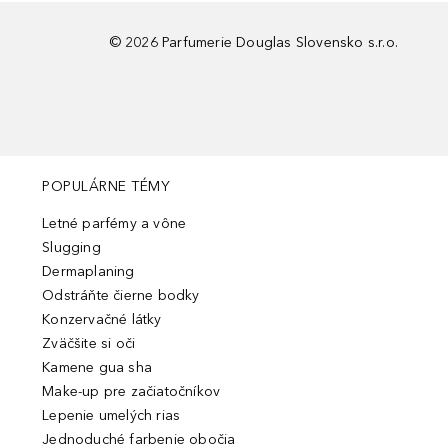
©
2026
Parfumerie Douglas Slovensko s.r.o.
POPULÁRNE TÉMY
Letné parfémy a vône
Slugging
Dermaplaning
Odstráňte čierne bodky
Konzervačné látky
Zväčšite si oči
Kamene gua sha
Make-up pre začiatočníkov
Lepenie umelých rias
Jednoduché farbenie obočia