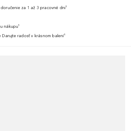
doručenie za 1 až 3 pracovné dni¹
u nákupu¹
 Darujte radosť v krásnom balení¹