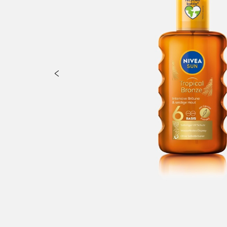
 priamemu kontaktu s oblečením a tvrdými povrchmi, môže zanechať st