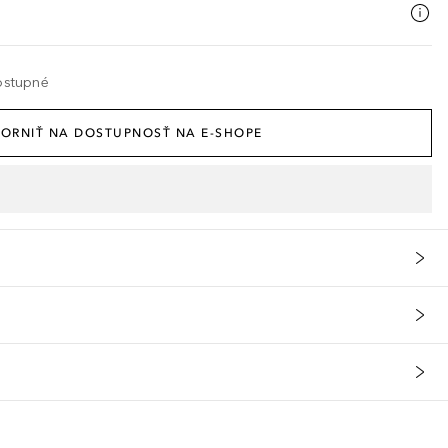
ostupné
ORNIŤ NA DOSTUPNOSŤ NA E-SHOPE
 chráňte svoju pokožku pred spálením: NIVEA Olej na opaľovanie v sp