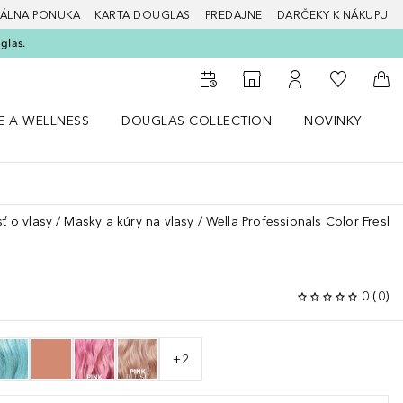
ÁLNA PONUKA
KARTA DOUGLAS
PREDAJNE
DARČEKY K NÁKUPU
glas.
Do môjho 
Do vyhľadávača predajní
Do môjho účtu
Do 
E A WELLNESS
DOUGLAS COLLECTION
NOVINKY
S
 menu Zdravie a wellness
Otvorte menu Douglas Collection
Otvorte menu No
O
sť o vlasy
Masky a kúry na vlasy
Wella Professionals Color Fresh
0
(
0
)
+
2