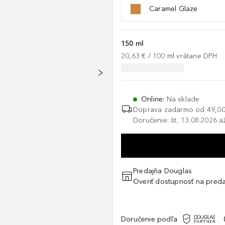
Caramel Glaze
150 ml
20,63 €
 / 
100
ml
vrátane DPH
Online
:
Na sklade
Doprava zadarmo od
49,00
Doručenie: št, 13.08.2026 a
Predajňa Douglas
Overiť dostupnosť na preda
Doručenie podľa