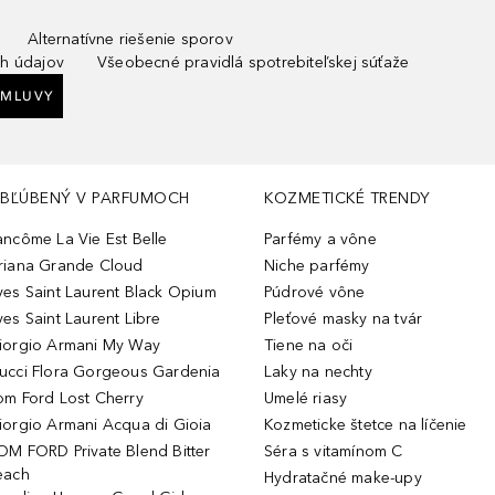
Alternatívne riešenie sporov
h údajov
Všeobecné pravidlá spotrebiteľskej súťaže
ZMLUVY
BĽÚBENÝ V PARFUMOCH
KOZMETICKÉ TRENDY
ancôme La Vie Est Belle
Parfémy a vône
riana Grande Cloud
Niche parfémy
ves Saint Laurent Black Opium
Púdrové vône
ves Saint Laurent Libre
Pleťové masky na tvár
iorgio Armani My Way
Tiene na oči
ucci Flora Gorgeous Gardenia
Laky na nechty
om Ford Lost Cherry
Umelé riasy
iorgio Armani Acqua di Gioia
Kozmeticke štetce na líčenie
OM FORD Private Blend Bitter
Séra s vitamínom C
each
Hydratačné make-upy