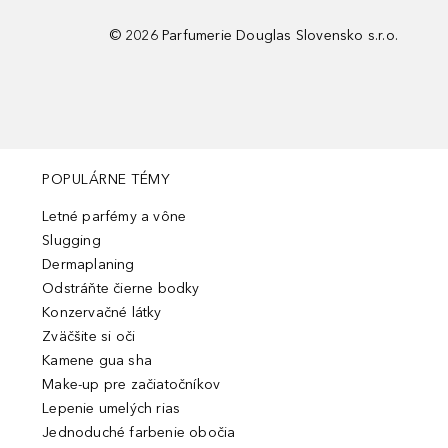
©
2026
Parfumerie Douglas Slovensko s.r.o.
POPULÁRNE TÉMY
Letné parfémy a vône
Slugging
Dermaplaning
Odstráňte čierne bodky
Konzervačné látky
Zväčšite si oči
Kamene gua sha
Make-up pre začiatočníkov
Lepenie umelých rias
Jednoduché farbenie obočia