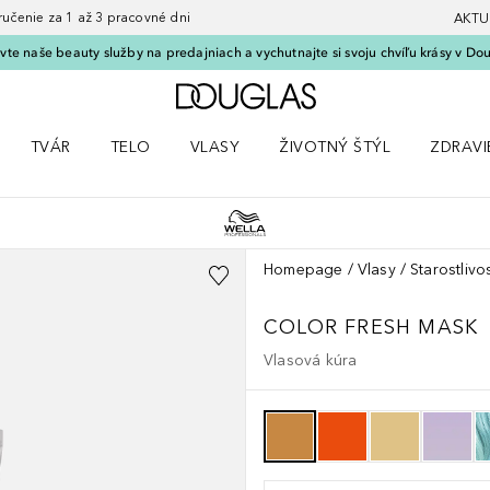
nie za 1 až 3 pracovné dni
AKTU
vte naše beauty služby na predajniach a vychutnajte si svoju chvíľu krásy v Dou
Domov
TVÁR
TELO
VLASY
ŽIVOTNÝ ŠTÝL
ZDRAVI
menu Líčenie
Otvorte menu Tvár
Otvorte menu Telo
Otvorte menu Vlasy
Otvorte menu Životný štýl
Otvorte
Homepage
Vlasy
Starostlivo
COLOR FRESH
MASK
Vlasová kúra