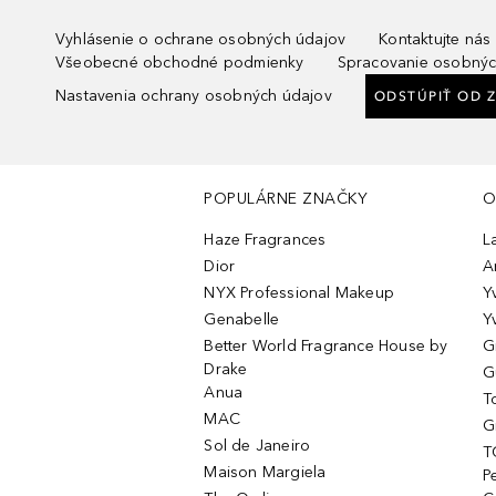
Vyhlásenie o ochrane osobných údajov
Kontaktujte nás
Všeobecné obchodné podmienky
Spracovanie osobnýc
Nastavenia ochrany osobných údajov
ODSTÚPIŤ OD 
POPULÁRNE ZNAČKY
O
Haze Fragrances
L
Dior
A
NYX Professional Makeup
Y
Genabelle
Y
Better World Fragrance House by
G
Drake
G
Anua
T
MAC
G
Sol de Janeiro
T
Maison Margiela
P