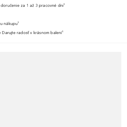
doručenie za 1 až 3 pracovné dni¹
u nákupu¹
 Darujte radosť v krásnom balení¹