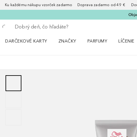
Ku každému nákupu vzorček zadarmo Doprava zadarmo od 49 € Doruče
Obja
Choď späť
Vykonajte vyhľadávanie
DARČEKOVÉ KARTY
ZNAČKY
PARFUMY
LÍČENIE
Otvorte menu ZNAČKY
Otvorte menu Parfumy
Otvorte 