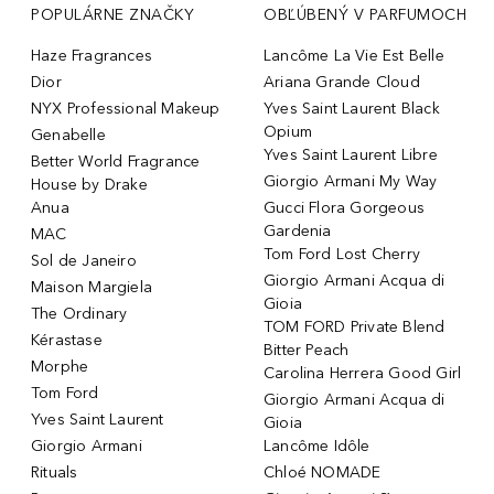
POPULÁRNE ZNAČKY
OBĽÚBENÝ V PARFUMOCH
Haze Fragrances
Lancôme La Vie Est Belle
Dior
Ariana Grande Cloud
NYX Professional Makeup
Yves Saint Laurent Black
Opium
Genabelle
Yves Saint Laurent Libre
Better World Fragrance
Giorgio Armani My Way
House by Drake
Anua
Gucci Flora Gorgeous
Gardenia
MAC
Tom Ford Lost Cherry
Sol de Janeiro
Giorgio Armani Acqua di
Maison Margiela
Gioia
The Ordinary
TOM FORD Private Blend
Kérastase
Bitter Peach
Morphe
Carolina Herrera Good Girl
Tom Ford
Giorgio Armani Acqua di
Yves Saint Laurent
Gioia
Giorgio Armani
Lancôme Idôle
Rituals
Chloé NOMADE