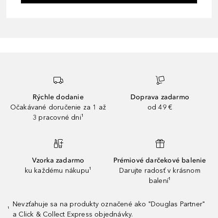
Rýchle dodanie
Doprava zadarmo
Očakávané doručenie za 1 až
od 49 €
3 pracovné dni¹
Vzorka zadarmo
Prémiové darčekové balenie
ku každému nákupu¹
Darujte radosť v krásnom
balení¹
Nevzťahuje sa na produkty označené ako "Douglas Partner"
¹
a Click & Collect Express objednávky.