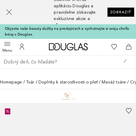
[navigation.slideout.screenreader]
aplikáciu Douglas a
pravidelne získavajte
ZOBRAZIŤ
exkluzívne akcie a
zľavy
Objavte naše beauty služby na predajniach a vychutnajte si svoju chvíľu
krásy v Douglas.
Domov
Do môjho 
Otvoriť menu
Do môjho účtu
Do 
Menu
Choď späť
Vykonajte vyhľadávanie
Homepage
Tvár
Doplnky k starostlivosti o pleť
Masáž tváre
Cr
%