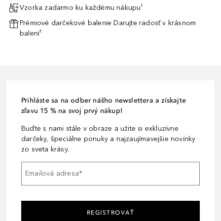
Vzorka zadarmo ku každému nákupu¹
Prémiové darčekové balenie Darujte radosť v krásnom
balení¹
Prihláste sa na odber nášho newslettera a získajte
zľavu 15 % na svoj prvý nákup!
Buďte s nami stále v obraze a užite si exkluzívne
darčeky, špeciálne ponuky a najzaujímavejšie novinky
zo sveta krásy.
Emailová adresa
*
REGISTROVAŤ