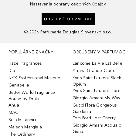
Nastavenia ochrany osobných údajov
ODSTÚPIŤ OD ZMLUVY
©
2026
Parfumerie Douglas Slovensko s.r.o.
POPULÁRNE ZNAČKY
OBĽÚBENÝ V PARFUMOCH
Haze Fragrances
Lancôme La Vie Est Belle
Dior
Ariana Grande Cloud
NYX Professional Makeup
Yves Saint Laurent Black
Opium
Genabelle
Yves Saint Laurent Libre
Better World Fragrance
Giorgio Armani My Way
House by Drake
Anua
Gucci Flora Gorgeous
Gardenia
MAC
Tom Ford Lost Cherry
Sol de Janeiro
Giorgio Armani Acqua di
Maison Margiela
Gioia
The Ordinary