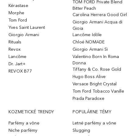
TOM FORD Private Blend
Kérastase
Bitter Peach
Morphe
Carolina Herrera Good Girl
Tom Ford
Giorgio Armani Acqua di
Yves Saint Laurent
Gioia
Giorgio Armani
Lancôme Idôle
Rituals
Chloé NOMADE
Revox
Giorgio Armani Sì
Lancôme
Valentino Born In Roma
Donna
Dr. Jart+
Tiffany & Co. Rose Gold
REVOX B77
Hugo Boss Alive
Versace Bright Crystal
Tom Ford Tobacco Vanille
Prada Paradoxe
KOZMETICKÉ TRENDY
POPULÁRNE TÉMY
Parfémy a vône
Letné parfémy a vône
Niche parfémy
Slugging