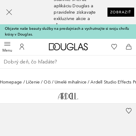
[navigation.slideout.screenreader]
aplikáciu Douglas a
pravidelne získavajte
ZOBRAZIŤ
exkluzívne akcie a
zľavy
Objavte naše beauty služby na predajniach a vychutnajte si svoju chvíľu
krásy v Douglas.
Domov
Do môjho 
Otvoriť menu
Do môjho účtu
Do 
Menu
Choď späť
Vykonajte vyhľadávanie
Homepage
Líčenie
Oči
Umelé mihalnice
Ardell Studio Effects