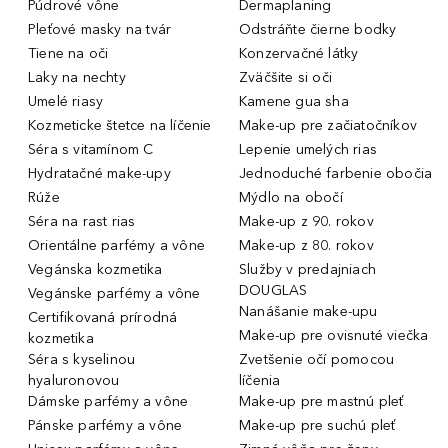
Púdrové vône
Dermaplaning
Pleťové masky na tvár
Odstráňte čierne bodky
Tiene na oči
Konzervačné látky
Laky na nechty
Zväčšite si oči
Umelé riasy
Kamene gua sha
Kozmeticke štetce na líčenie
Make-up pre začiatočníkov
Séra s vitamínom C
Lepenie umelých rias
Hydratačné make-upy
Jednoduché farbenie obočia
Rúže
Mýdlo na obočí
Séra na rast rias
Make-up z 90. rokov
Orientálne parfémy a vône
Make-up z 80. rokov
Vegánska kozmetika
Služby v predajniach
DOUGLAS
Vegánske parfémy a vône
Nanášanie make-upu
Certifikovaná prírodná
Make-up pre ovisnuté viečka
kozmetika
Séra s kyselinou
Zvetšenie očí pomocou
hyaluronovou
líčenia
Dámske parfémy a vône
Make-up pre mastnú pleť
Pánske parfémy a vône
Make-up pre suchú pleť