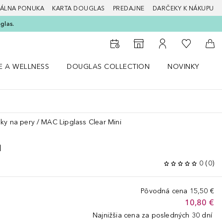
ÁLNA PONUKA
KARTA DOUGLAS
PREDAJNE
DARČEKY K NÁKUPU
glas.
Do môjho 
Do vyhľadávača predajní
Do môjho účtu
Do 
E A WELLNESS
DOUGLAS COLLECTION
NOVINKY
S
 menu Zdravie a wellness
Otvorte menu Douglas Collection
Otvorte menu No
O
ky na pery
MAC Lipglass Clear Mini
I
0
(
0
)
Pôvodná cena
15,50 €
10,80 €
Najnižšia cena za posledných 30 dní