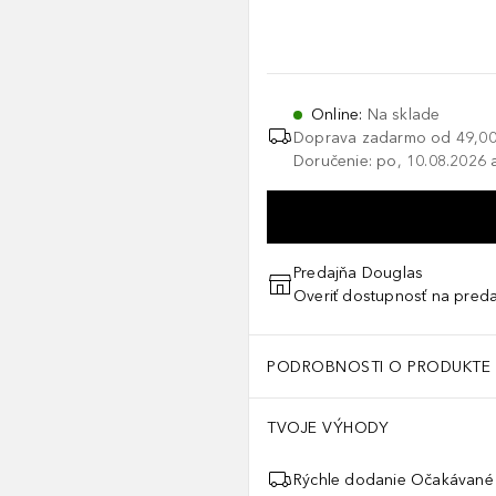
Online
:
Na sklade
Doprava zadarmo od
49,00
Doručenie: po, 10.08.2026 a
Predajňa Douglas
Overiť dostupnosť na preda
PODROBNOSTI O PRODUKTE
TVOJE VÝHODY
Rýchle dodanie Očakávané 