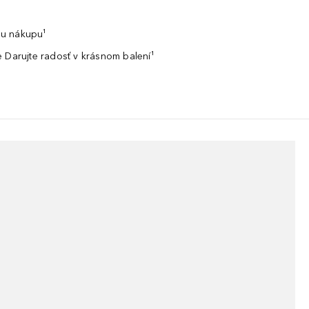
u nákupu¹
 Darujte radosť v krásnom balení¹