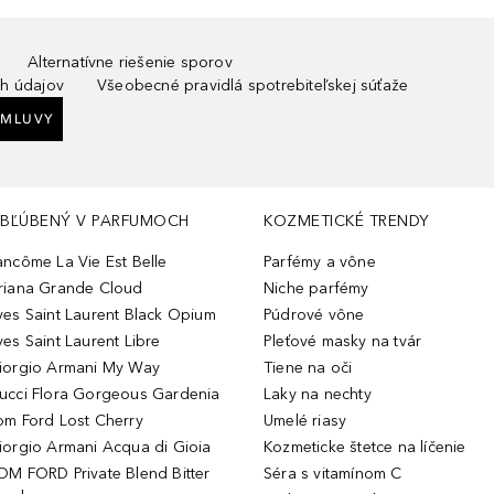
Alternatívne riešenie sporov
h údajov
Všeobecné pravidlá spotrebiteľskej súťaže
ZMLUVY
BĽÚBENÝ V PARFUMOCH
KOZMETICKÉ TRENDY
ancôme La Vie Est Belle
Parfémy a vône
riana Grande Cloud
Niche parfémy
ves Saint Laurent Black Opium
Púdrové vône
ves Saint Laurent Libre
Pleťové masky na tvár
iorgio Armani My Way
Tiene na oči
ucci Flora Gorgeous Gardenia
Laky na nechty
om Ford Lost Cherry
Umelé riasy
iorgio Armani Acqua di Gioia
Kozmeticke štetce na líčenie
OM FORD Private Blend Bitter
Séra s vitamínom C