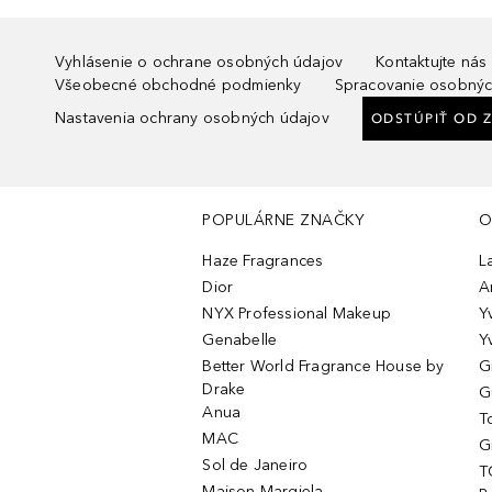
Vyhlásenie o ochrane osobných údajov
Kontaktujte nás
Všeobecné obchodné podmienky
Spracovanie osobnýc
Nastavenia ochrany osobných údajov
ODSTÚPIŤ OD 
POPULÁRNE ZNAČKY
O
Haze Fragrances
L
Dior
A
NYX Professional Makeup
Y
Genabelle
Y
Better World Fragrance House by
G
Drake
G
Anua
T
MAC
G
Sol de Janeiro
T
Maison Margiela