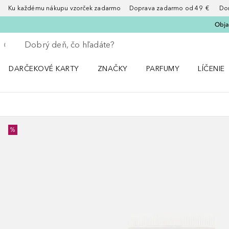
Ku každému nákupu vzorček zadarmo Doprava zadarmo od 49 € Doruče
Obja
Choď späť
Vykonajte vyhľadávanie
DARČEKOVÉ KARTY
ZNAČKY
PARFUMY
LÍČENIE
Otvorte menu ZNAČKY
Otvorte menu Parfumy
Otvorte 
%