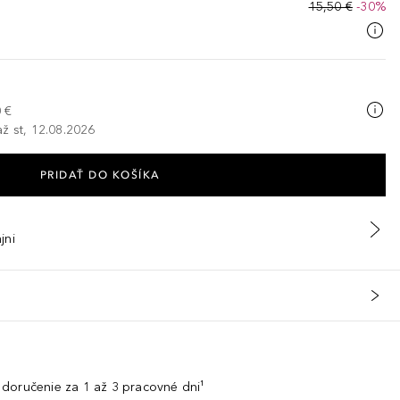
15,50 €
-30%
 €
ž st, 12.08.2026
PRIDAŤ DO KOŠÍKA
jni
doručenie za 1 až 3 pracovné dni¹