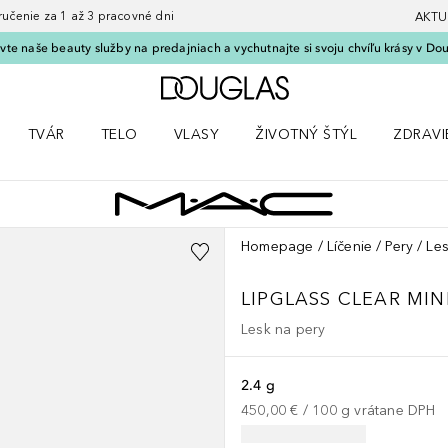
nie za 1 až 3 pracovné dni
AKTU
vte naše beauty služby na predajniach a vychutnajte si svoju chvíľu krásy v Dou
Domov
TVÁR
TELO
VLASY
ŽIVOTNÝ ŠTÝL
ZDRAVI
menu Líčenie
Otvorte menu Tvár
Otvorte menu Telo
Otvorte menu Vlasy
Otvorte menu Životný štýl
Otvorte
Homepage
Líčenie
Pery
Les
LIPGLASS CLEAR MIN
Lesk na pery
2.4 g
450,00 €
 / 
100
g
vrátane DPH