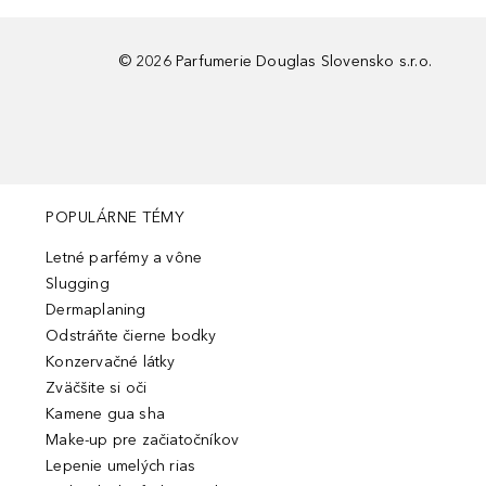
©
2026
Parfumerie Douglas Slovensko s.r.o.
POPULÁRNE TÉMY
Letné parfémy a vône
Slugging
Dermaplaning
Odstráňte čierne bodky
Konzervačné látky
Zväčšite si oči
Kamene gua sha
Make-up pre začiatočníkov
Lepenie umelých rias