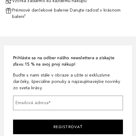
Vzorka zadarmo ku každému nákupu¹
Prémiové darčekové balenie Darujte radosť v krásnom
balení¹
Prihláste sa na odber nášho newslettera a získajte
zľavu 15 % na svoj prvý nákup!
Buďte s nami stále v obraze a užite si exkluzívne
darčeky, špeciálne ponuky a najzaujímavejšie novinky
zo sveta krásy.
Emailová adresa
*
REGISTROVAŤ