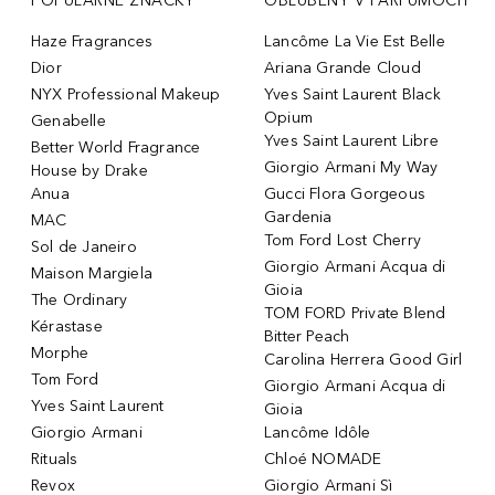
POPULÁRNE ZNAČKY
OBĽÚBENÝ V PARFUMOCH
Haze Fragrances
Lancôme La Vie Est Belle
Dior
Ariana Grande Cloud
NYX Professional Makeup
Yves Saint Laurent Black
Opium
Genabelle
Yves Saint Laurent Libre
Better World Fragrance
Giorgio Armani My Way
House by Drake
Anua
Gucci Flora Gorgeous
Gardenia
MAC
Tom Ford Lost Cherry
Sol de Janeiro
Giorgio Armani Acqua di
Maison Margiela
Gioia
The Ordinary
TOM FORD Private Blend
Kérastase
Bitter Peach
Morphe
Carolina Herrera Good Girl
Tom Ford
Giorgio Armani Acqua di
Yves Saint Laurent
Gioia
Giorgio Armani
Lancôme Idôle
Rituals
Chloé NOMADE
Revox
Giorgio Armani Sì