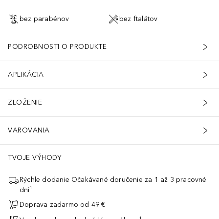
bez parabénov
bez ftalátov
PODROBNOSTI O PRODUKTE
APLIKÁCIA
ZLOŽENIE
VAROVANIA
ntioxidačné vlastnosti, a to má za výsledok zníženie hnedých škvŕn
TVOJE VÝHODY
Rýchle dodanie Očakávané doručenie za 1 až 3 pracovné
dni¹
Doprava zadarmo od 49 €