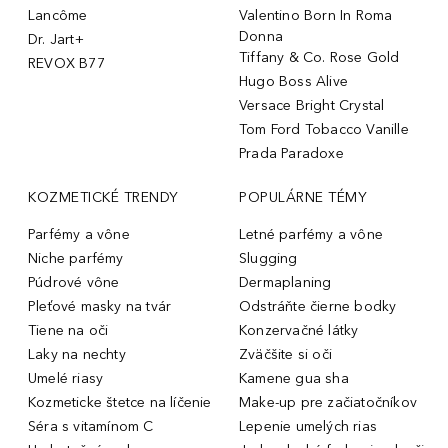
Lancôme
Valentino Born In Roma
Donna
Dr. Jart+
Tiffany & Co. Rose Gold
REVOX B77
Hugo Boss Alive
Versace Bright Crystal
Tom Ford Tobacco Vanille
Prada Paradoxe
KOZMETICKÉ TRENDY
POPULÁRNE TÉMY
Parfémy a vône
Letné parfémy a vône
Niche parfémy
Slugging
Púdrové vône
Dermaplaning
Pleťové masky na tvár
Odstráňte čierne bodky
Tiene na oči
Konzervačné látky
Laky na nechty
Zväčšite si oči
Umelé riasy
Kamene gua sha
Kozmeticke štetce na líčenie
Make-up pre začiatočníkov
Séra s vitamínom C
Lepenie umelých rias