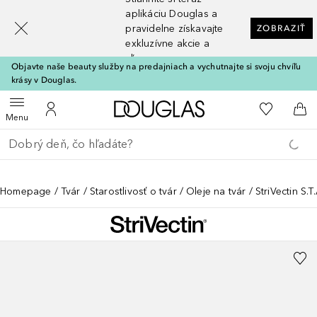
[navigation.slideout.screenreader]
aplikáciu Douglas a
pravidelne získavajte
ZOBRAZIŤ
exkluzívne akcie a
zľavy
Objavte naše beauty služby na predajniach a vychutnajte si svoju chvíľu
krásy v Douglas.
Domov
Do môjho 
Otvoriť menu
Do môjho účtu
Do 
Menu
Choď späť
Vykonajte vyhľadávanie
Homepage
Tvár
Starostlivosť o tvár
Oleje na tvár
StriVectin S.T