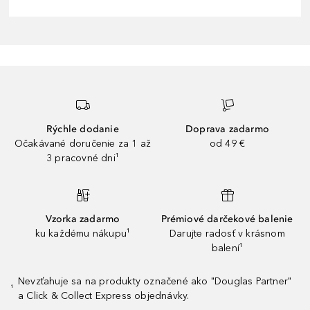
Rýchle dodanie
Doprava zadarmo
Očakávané doručenie za 1 až
od 49 €
3 pracovné dni¹
Vzorka zadarmo
Prémiové darčekové balenie
ku každému nákupu¹
Darujte radosť v krásnom
balení¹
Nevzťahuje sa na produkty označené ako "Douglas Partner"
¹
a Click & Collect Express objednávky.