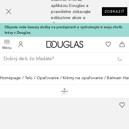
[navigation.slideout.screenreader]
aplikáciu Douglas a
pravidelne získavajte
ZOBRAZIŤ
exkluzívne akcie a
zľavy
Objavte naše beauty služby na predajniach a vychutnajte si svoju chvíľu
krásy v Douglas.
Domov
Do môjho 
Otvoriť menu
Do môjho účtu
Do 
Menu
Choď späť
Vykonajte vyhľadávanie
Homepage
Telo
Opaľovanie
Krémy na opaľovanie
Balmain Hai