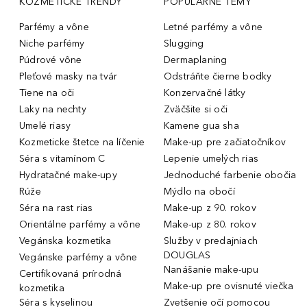
KOZMETICKÉ TRENDY
POPULÁRNE TÉMY
Parfémy a vône
Letné parfémy a vône
Niche parfémy
Slugging
Púdrové vône
Dermaplaning
Pleťové masky na tvár
Odstráňte čierne bodky
Tiene na oči
Konzervačné látky
Laky na nechty
Zväčšite si oči
Umelé riasy
Kamene gua sha
Kozmeticke štetce na líčenie
Make-up pre začiatočníkov
Séra s vitamínom C
Lepenie umelých rias
Hydratačné make-upy
Jednoduché farbenie obočia
Rúže
Mýdlo na obočí
Séra na rast rias
Make-up z 90. rokov
Orientálne parfémy a vône
Make-up z 80. rokov
Vegánska kozmetika
Služby v predajniach
DOUGLAS
Vegánske parfémy a vône
Nanášanie make-upu
Certifikovaná prírodná
Make-up pre ovisnuté viečka
kozmetika
Séra s kyselinou
Zvetšenie očí pomocou