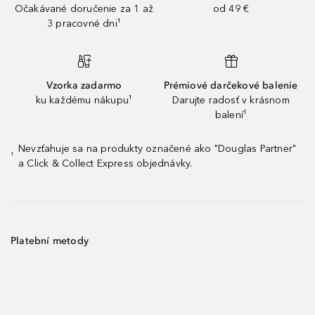
Očakávané doručenie za 1 až
od 49 €
3 pracovné dni¹
Vzorka zadarmo
Prémiové darčekové balenie
ku každému nákupu¹
Darujte radosť v krásnom
balení¹
Nevzťahuje sa na produkty označené ako "Douglas Partner"
¹
a Click & Collect Express objednávky.
Platební metody