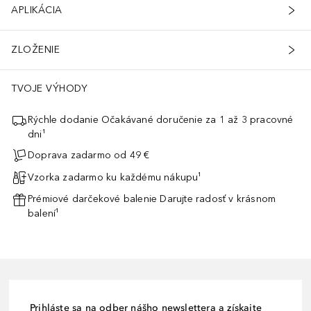
APLIKÁCIA
ZLOŽENIE
TVOJE VÝHODY
Rýchle dodanie Očakávané doručenie za 1 až 3 pracovné
dni¹
Doprava zadarmo od 49 €
Vzorka zadarmo ku každému nákupu¹
Prémiové darčekové balenie Darujte radosť v krásnom
balení¹
Prihláste sa na odber nášho newslettera a získajte