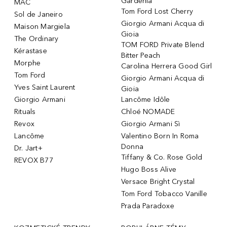
Gardenia
MAC
Tom Ford Lost Cherry
Sol de Janeiro
Giorgio Armani Acqua di
Maison Margiela
Gioia
The Ordinary
TOM FORD Private Blend
Kérastase
Bitter Peach
Morphe
Carolina Herrera Good Girl
Tom Ford
Giorgio Armani Acqua di
Yves Saint Laurent
Gioia
Giorgio Armani
Lancôme Idôle
Rituals
Chloé NOMADE
Revox
Giorgio Armani Sì
Lancôme
Valentino Born In Roma
Donna
Dr. Jart+
Tiffany & Co. Rose Gold
REVOX B77
Hugo Boss Alive
Versace Bright Crystal
Tom Ford Tobacco Vanille
Prada Paradoxe