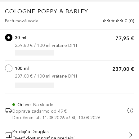
COLOGNE
POPPY & BARLEY
Parfumová voda
0
(
0
)
30 ml
77,95 €
259,83 €
 / 
100
ml
vrátane DPH
100 ml
237,00 €
237,00 €
 / 
100
ml
vrátane DPH
Online
:
Na sklade
Doprava zadarmo od 49 €
Doručenie: ut, 11.08.2026 až št, 13.08.2026
Predajňa Douglas
Overiť dostupnosť na predajni
PRIDAŤ DO KOŠÍKA