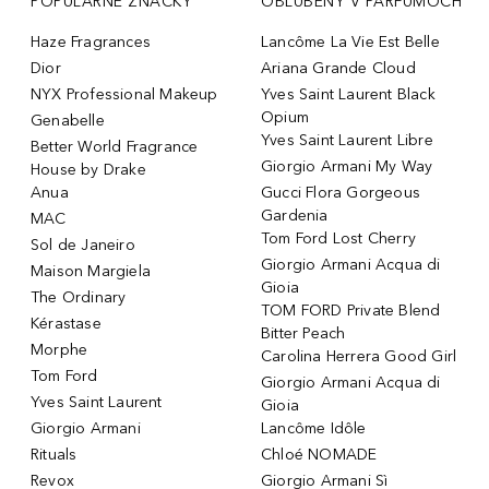
POPULÁRNE ZNAČKY
OBĽÚBENÝ V PARFUMOCH
Haze Fragrances
Lancôme La Vie Est Belle
Dior
Ariana Grande Cloud
NYX Professional Makeup
Yves Saint Laurent Black
Opium
Genabelle
Yves Saint Laurent Libre
Better World Fragrance
Giorgio Armani My Way
House by Drake
Anua
Gucci Flora Gorgeous
Gardenia
MAC
Tom Ford Lost Cherry
Sol de Janeiro
Giorgio Armani Acqua di
Maison Margiela
Gioia
The Ordinary
TOM FORD Private Blend
Kérastase
Bitter Peach
Morphe
Carolina Herrera Good Girl
Tom Ford
Giorgio Armani Acqua di
Yves Saint Laurent
Gioia
Giorgio Armani
Lancôme Idôle
Rituals
Chloé NOMADE
Revox
Giorgio Armani Sì