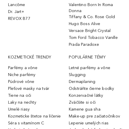
Lancôme
Valentino Born In Roma
Donna
Dr. Jart+
Tiffany & Co. Rose Gold
REVOX B77
Hugo Boss Alive
Versace Bright Crystal
Tom Ford Tobacco Vanille
Prada Paradoxe
KOZMETICKÉ TRENDY
POPULÁRNE TÉMY
Parfémy a vône
Letné parfémy a vône
Niche parfémy
Slugging
Púdrové vône
Dermaplaning
Pleťové masky na tvár
Odstráňte čierne bodky
Tiene na oči
Konzervačné látky
Laky na nechty
Zväčšite si oči
Umelé riasy
Kamene gua sha
Kozmeticke štetce na líčenie
Make-up pre začiatočníkov
Séra s vitamínom C
Lepenie umelých rias