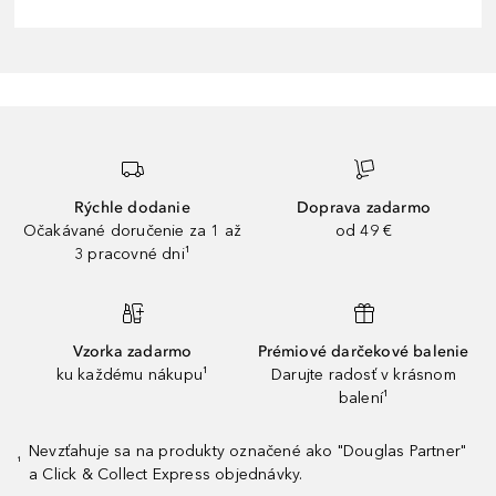
Rýchle dodanie
Doprava zadarmo
Očakávané doručenie za 1 až
od 49 €
3 pracovné dni¹
Vzorka zadarmo
Prémiové darčekové balenie
ku každému nákupu¹
Darujte radosť v krásnom
balení¹
Nevzťahuje sa na produkty označené ako "Douglas Partner"
¹
a Click & Collect Express objednávky.