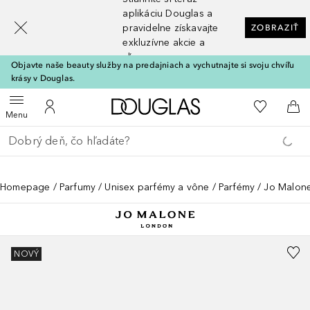
[navigation.slideout.screenreader]
aplikáciu Douglas a
pravidelne získavajte
ZOBRAZIŤ
exkluzívne akcie a
zľavy
Objavte naše beauty služby na predajniach a vychutnajte si svoju chvíľu
krásy v Douglas.
Domov
Do môjho 
Otvoriť menu
Do môjho účtu
Do 
Menu
Choď späť
Vykonajte vyhľadávanie
Homepage
Parfumy
Unisex parfémy a vône
Parfémy
Jo Malon
NOVÝ