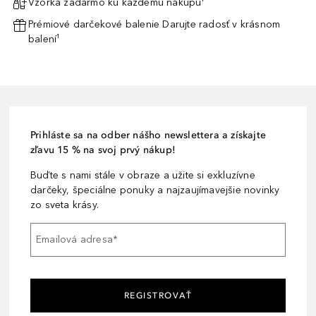
Vzorka zadarmo ku každému nákupu¹
Prémiové darčekové balenie Darujte radosť v krásnom
balení¹
Prihláste sa na odber nášho newslettera a získajte
zľavu 15 % na svoj prvý nákup!
Buďte s nami stále v obraze a užite si exkluzívne
darčeky, špeciálne ponuky a najzaujímavejšie novinky
zo sveta krásy.
Emailová adresa
*
REGISTROVAŤ