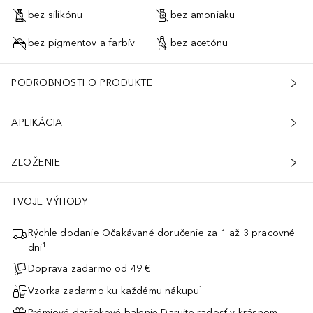
bez silikónu
bez amoniaku
bez pigmentov a farbív
bez acetónu
PODROBNOSTI O PRODUKTE
APLIKÁCIA
ZLOŽENIE
TVOJE VÝHODY
Rýchle dodanie Očakávané doručenie za 1 až 3 pracovné
dni¹
Doprava zadarmo od 49 €
Vzorka zadarmo ku každému nákupu¹
Prémiové darčekové balenie Darujte radosť v krásnom