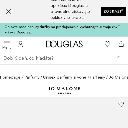
[navigation.slideout.screenreader]
aplikáciu Douglas a
pravidelne získavajte
ZOBRAZIŤ
exkluzívne akcie a
zľavy
Objavte naše beauty služby na predajniach a vychutnajte si svoju chvíľu
krásy v Douglas.
Domov
Do môjho 
Otvoriť menu
Do môjho účtu
Do 
Menu
Choď späť
Vykonajte vyhľadávanie
Homepage
Parfumy
Unisex parfémy a vône
Parfémy
Jo Malon