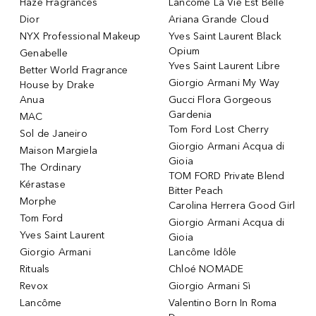
Haze Fragrances
Lancôme La Vie Est Belle
Dior
Ariana Grande Cloud
NYX Professional Makeup
Yves Saint Laurent Black
Opium
Genabelle
Yves Saint Laurent Libre
Better World Fragrance
Giorgio Armani My Way
House by Drake
Anua
Gucci Flora Gorgeous
Gardenia
MAC
Tom Ford Lost Cherry
Sol de Janeiro
Giorgio Armani Acqua di
Maison Margiela
Gioia
The Ordinary
TOM FORD Private Blend
Kérastase
Bitter Peach
Morphe
Carolina Herrera Good Girl
Tom Ford
Giorgio Armani Acqua di
Yves Saint Laurent
Gioia
Giorgio Armani
Lancôme Idôle
Rituals
Chloé NOMADE
Revox
Giorgio Armani Sì
Lancôme
Valentino Born In Roma