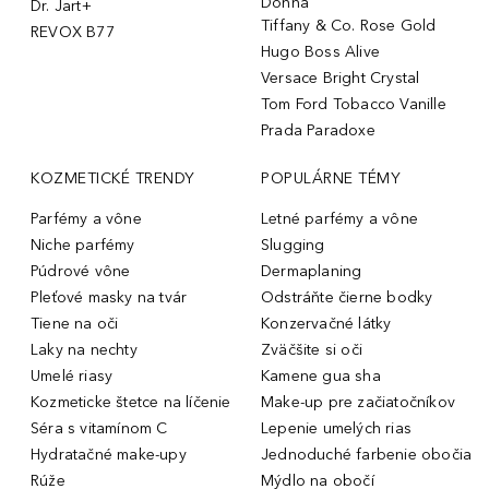
Donna
Dr. Jart+
Tiffany & Co. Rose Gold
REVOX B77
Hugo Boss Alive
Versace Bright Crystal
Tom Ford Tobacco Vanille
Prada Paradoxe
KOZMETICKÉ TRENDY
POPULÁRNE TÉMY
Parfémy a vône
Letné parfémy a vône
Niche parfémy
Slugging
Púdrové vône
Dermaplaning
Pleťové masky na tvár
Odstráňte čierne bodky
Tiene na oči
Konzervačné látky
Laky na nechty
Zväčšite si oči
Umelé riasy
Kamene gua sha
Kozmeticke štetce na líčenie
Make-up pre začiatočníkov
Séra s vitamínom C
Lepenie umelých rias
Hydratačné make-upy
Jednoduché farbenie obočia
Rúže
Mýdlo na obočí