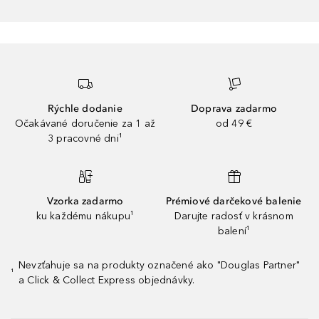
Rýchle dodanie
Doprava zadarmo
Očakávané doručenie za 1 až
od 49 €
3 pracovné dni¹
Vzorka zadarmo
Prémiové darčekové balenie
ku každému nákupu¹
Darujte radosť v krásnom
balení¹
Nevzťahuje sa na produkty označené ako "Douglas Partner"
¹
a Click & Collect Express objednávky.