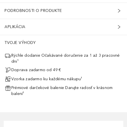
PODROBNOSTI O PRODUKTE
APLIKÁCIA
TVOJE VÝHODY
Rýchle dodanie Očakávané doručenie za 1 až 3 pracovné
dni¹
Doprava zadarmo od 49 €
Vzorka zadarmo ku každému nákupu¹
Prémiové darčekové balenie Darujte radosť v krásnom
balení¹