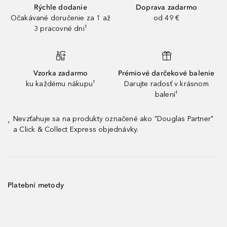
Rýchle dodanie
Doprava zadarmo
Očakávané doručenie za 1 až
od 49 €
3 pracovné dni¹
Vzorka zadarmo
Prémiové darčekové balenie
ku každému nákupu¹
Darujte radosť v krásnom
balení¹
Nevzťahuje sa na produkty označené ako "Douglas Partner"
¹
a Click & Collect Express objednávky.
Platební metody