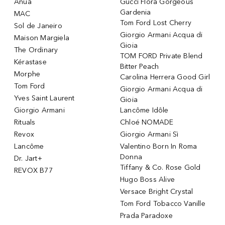
Anua
Gucci Flora Gorgeous
Gardenia
MAC
Tom Ford Lost Cherry
Sol de Janeiro
Giorgio Armani Acqua di
Maison Margiela
Gioia
The Ordinary
TOM FORD Private Blend
Kérastase
Bitter Peach
Morphe
Carolina Herrera Good Girl
Tom Ford
Giorgio Armani Acqua di
Yves Saint Laurent
Gioia
Giorgio Armani
Lancôme Idôle
Rituals
Chloé NOMADE
Revox
Giorgio Armani Sì
Lancôme
Valentino Born In Roma
Donna
Dr. Jart+
Tiffany & Co. Rose Gold
REVOX B77
Hugo Boss Alive
Versace Bright Crystal
Tom Ford Tobacco Vanille
Prada Paradoxe