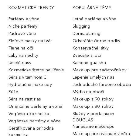
KOZMETICKÉ TRENDY
POPULÁRNE TÉMY
Parfémy a vône
Letné parfémy a vône
Niche parfémy
Slugging
Púdrové vône
Dermaplaning
Pleťové masky na tvár
Odstráňte čierne bodky
Tiene na oči
Konzervačné látky
Laky na nechty
Zväčšite si oči
Umelé riasy
Kamene gua sha
Kozmeticke štetce na líčenie
Make-up pre začiatočníkov
Séra s vitamínom C
Lepenie umelých rias
Hydratačné make-upy
Jednoduché farbenie obočia
Rúže
Mýdlo na obočí
Séra na rast rias
Make-up z 90. rokov
Orientálne parfémy a vône
Make-up z 80. rokov
Vegánska kozmetika
Služby v predajniach
DOUGLAS
Vegánske parfémy a vône
Nanášanie make-upu
Certifikovaná prírodná
Make-up pre ovisnuté viečka
kozmetika