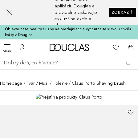
[navigation.slideout.screenreader]
aplikáciu Douglas a
pravidelne získavajte
ZOBRAZIŤ
exkluzívne akcie a
zľavy
Objavte naše beauty služby na predajniach a vychutnajte si svoju chvíľu
krásy v Douglas.
Domov
Do môjho 
Otvoriť menu
Do môjho účtu
Do 
Menu
Choď späť
Vykonajte vyhľadávanie
Homepage
Tvár
Muži
Holenie
Claus Porto Shaving Brush