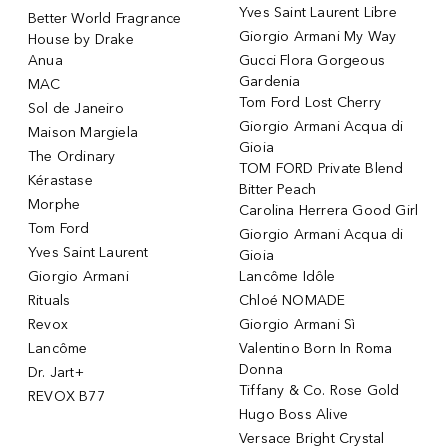
Yves Saint Laurent Libre
Better World Fragrance
Giorgio Armani My Way
House by Drake
Anua
Gucci Flora Gorgeous
Gardenia
MAC
Tom Ford Lost Cherry
Sol de Janeiro
Giorgio Armani Acqua di
Maison Margiela
Gioia
The Ordinary
TOM FORD Private Blend
Kérastase
Bitter Peach
Morphe
Carolina Herrera Good Girl
Tom Ford
Giorgio Armani Acqua di
Yves Saint Laurent
Gioia
Giorgio Armani
Lancôme Idôle
Rituals
Chloé NOMADE
Revox
Giorgio Armani Sì
Lancôme
Valentino Born In Roma
Donna
Dr. Jart+
Tiffany & Co. Rose Gold
REVOX B77
Hugo Boss Alive
Versace Bright Crystal