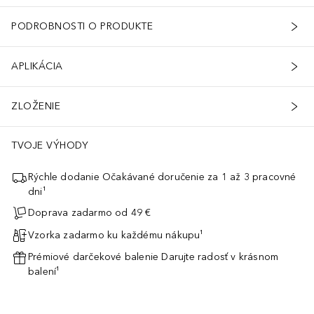
PODROBNOSTI O PRODUKTE
APLIKÁCIA
ZLOŽENIE
TVOJE VÝHODY
Rýchle dodanie Očakávané doručenie za 1 až 3 pracovné
dni¹
Doprava zadarmo od 49 €
Vzorka zadarmo ku každému nákupu¹
Prémiové darčekové balenie Darujte radosť v krásnom
balení¹