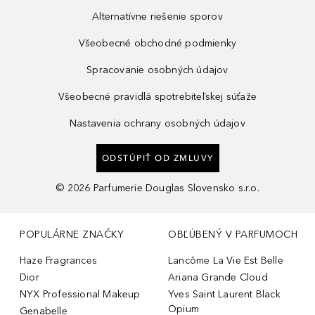
Alternatívne riešenie sporov
Všeobecné obchodné podmienky
Spracovanie osobných údajov
Všeobecné pravidlá spotrebiteľskej súťaže
Nastavenia ochrany osobných údajov
ODSTÚPIŤ OD ZMLUVY
©
2026
Parfumerie Douglas Slovensko s.r.o.
POPULÁRNE ZNAČKY
OBĽÚBENÝ V PARFUMOCH
Haze Fragrances
Lancôme La Vie Est Belle
Dior
Ariana Grande Cloud
NYX Professional Makeup
Yves Saint Laurent Black
Opium
Genabelle