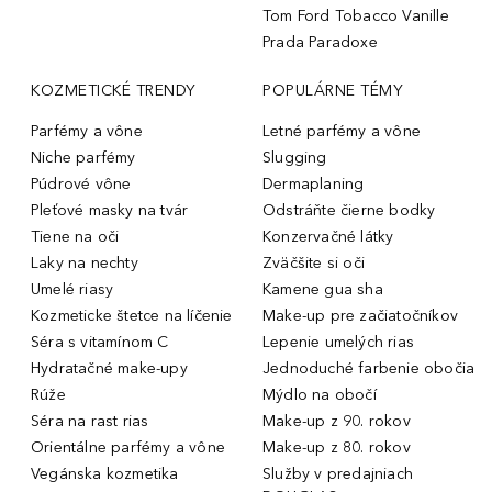
Tom Ford Tobacco Vanille
Prada Paradoxe
KOZMETICKÉ TRENDY
POPULÁRNE TÉMY
Parfémy a vône
Letné parfémy a vône
Niche parfémy
Slugging
Púdrové vône
Dermaplaning
Pleťové masky na tvár
Odstráňte čierne bodky
Tiene na oči
Konzervačné látky
Laky na nechty
Zväčšite si oči
Umelé riasy
Kamene gua sha
Kozmeticke štetce na líčenie
Make-up pre začiatočníkov
Séra s vitamínom C
Lepenie umelých rias
Hydratačné make-upy
Jednoduché farbenie obočia
Rúže
Mýdlo na obočí
Séra na rast rias
Make-up z 90. rokov
Orientálne parfémy a vône
Make-up z 80. rokov
Vegánska kozmetika
Služby v predajniach