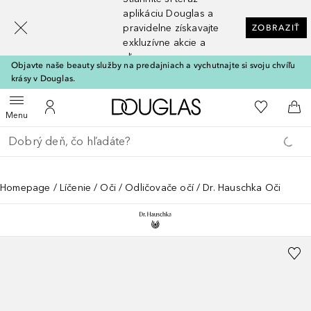
[navigation.slideout.screenreader]
aplikáciu Douglas a
pravidelne získavajte
ZOBRAZIŤ
exkluzívne akcie a
zľavy
Objavte naše beauty služby na predajniach a vychutnajte si svoju chvíľu
krásy v Douglas.
Domov
Do môjho 
Otvoriť menu
Do môjho účtu
Do 
Menu
Choď späť
Vykonajte vyhľadávanie
Homepage
Líčenie
Oči
Odličovače očí
Dr. Hauschka Oči