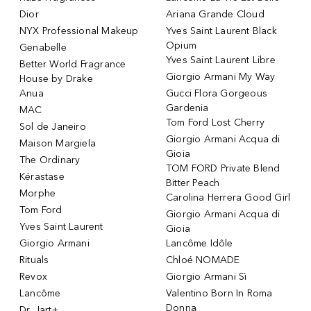
Dior
Ariana Grande Cloud
NYX Professional Makeup
Yves Saint Laurent Black
Opium
Genabelle
Yves Saint Laurent Libre
Better World Fragrance
Giorgio Armani My Way
House by Drake
Anua
Gucci Flora Gorgeous
Gardenia
MAC
Tom Ford Lost Cherry
Sol de Janeiro
Giorgio Armani Acqua di
Maison Margiela
Gioia
The Ordinary
TOM FORD Private Blend
Kérastase
Bitter Peach
Morphe
Carolina Herrera Good Girl
Tom Ford
Giorgio Armani Acqua di
Yves Saint Laurent
Gioia
Giorgio Armani
Lancôme Idôle
Rituals
Chloé NOMADE
Revox
Giorgio Armani Sì
Lancôme
Valentino Born In Roma
Donna
Dr. Jart+