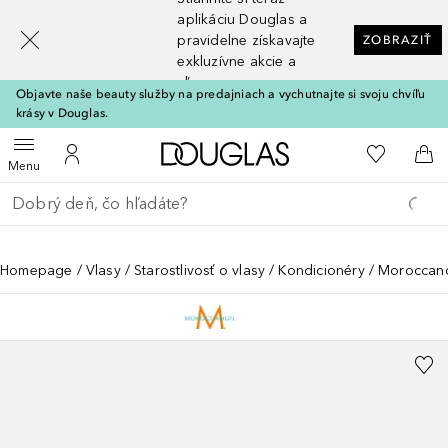
[navigation.slideout.screenreader]
aplikáciu Douglas a
pravidelne získavajte
ZOBRAZIŤ
exkluzívne akcie a
zľavy
Objavte naše beauty služby na predajniach a vychutnajte si svoju chvíľu
krásy v Douglas.
Domov
Do môjho 
Otvoriť menu
Do môjho účtu
Do 
Menu
Choď späť
Vykonajte vyhľadávanie
Homepage
Vlasy
Starostlivosť o vlasy
Kondicionéry
Moroccano