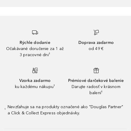
Rýchle dodanie
Doprava zadarmo
Očakávané doručenie za 1 až
od 49 €
3 pracovné dni¹
Vzorka zadarmo
Prémiové darčekové balenie
ku každému nákupu¹
Darujte radosť v krásnom
balení¹
Nevzťahuje sa na produkty označené ako "Douglas Partner"
¹
a Click & Collect Express objednávky.