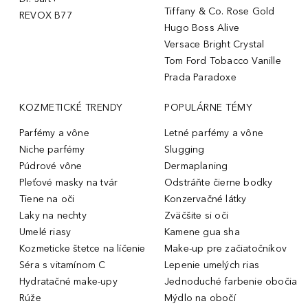
Tiffany & Co. Rose Gold
REVOX B77
Hugo Boss Alive
Versace Bright Crystal
Tom Ford Tobacco Vanille
Prada Paradoxe
KOZMETICKÉ TRENDY
POPULÁRNE TÉMY
Parfémy a vône
Letné parfémy a vône
Niche parfémy
Slugging
Púdrové vône
Dermaplaning
Pleťové masky na tvár
Odstráňte čierne bodky
Tiene na oči
Konzervačné látky
Laky na nechty
Zväčšite si oči
Umelé riasy
Kamene gua sha
Kozmeticke štetce na líčenie
Make-up pre začiatočníkov
Séra s vitamínom C
Lepenie umelých rias
Hydratačné make-upy
Jednoduché farbenie obočia
Rúže
Mýdlo na obočí