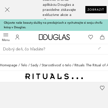
[navigation.slideout.screenreader]
aplikáciu Douglas a
pravidelne získavajte
ZOBRAZIŤ
exkluzívne akcie a
zľavy
Objavte naše beauty služby na predajniach a vychutnajte si svoju chvíľu
krásy v Douglas.
Domov
Do môjho 
Otvoriť menu
Do môjho účtu
Do 
Menu
Choď späť
Vykonajte vyhľadávanie
Homepage
Telo
Sady
Starostlivosť o telo
Rituals The Ritual of