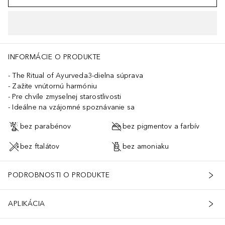
ycerin, PEG-120 Methyl Glucose Dioleate, Isopropyl Palmitate, Parf
INFORMÁCIE O PRODUKTE
The Ritual of Ayurveda3-dielna súprava
Zažite vnútornú harmóniu
Pre chvíle zmyselnej starostlivosti
Ideálne na vzájomné spoznávanie sa
bez parabénov
bez pigmentov a farbív
bez ftalátov
bez amoniaku
PODROBNOSTI O PRODUKTE
APLIKÁCIA