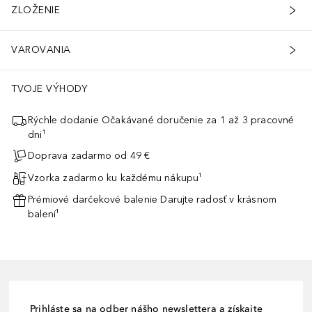
ZLOŽENIE
VAROVANIA
TVOJE VÝHODY
Rýchle dodanie Očakávané doručenie za 1 až 3 pracovné
dni¹
Doprava zadarmo od 49 €
Vzorka zadarmo ku každému nákupu¹
Prémiové darčekové balenie Darujte radosť v krásnom
balení¹
Prihláste sa na odber nášho newslettera a získajte