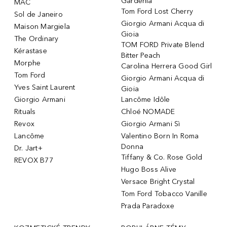
Gardenia
MAC
Tom Ford Lost Cherry
Sol de Janeiro
Giorgio Armani Acqua di
Maison Margiela
Gioia
The Ordinary
TOM FORD Private Blend
Kérastase
Bitter Peach
Morphe
Carolina Herrera Good Girl
Tom Ford
Giorgio Armani Acqua di
Yves Saint Laurent
Gioia
Giorgio Armani
Lancôme Idôle
Rituals
Chloé NOMADE
Revox
Giorgio Armani Sì
Lancôme
Valentino Born In Roma
Donna
Dr. Jart+
Tiffany & Co. Rose Gold
REVOX B77
Hugo Boss Alive
Versace Bright Crystal
Tom Ford Tobacco Vanille
Prada Paradoxe