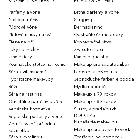
KOZMETICKÉ TRENDY
POPULÁRNE TÉMY
Parfémy a vône
Letné parfémy a vône
Niche parfémy
Slugging
Púdrové vône
Dermaplaning
Pleťové masky na tvár
Odstráňte čierne bodky
Tiene na oči
Konzervačné látky
Laky na nechty
Zväčšite si oči
Umelé riasy
Kamene gua sha
Kozmeticke štetce na líčenie
Make-up pre začiatočníkov
Séra s vitamínom C
Lepenie umelých rias
Hydratačné make-upy
Jednoduché farbenie obočia
Rúže
Mýdlo na obočí
Séra na rast rias
Make-up z 90. rokov
Orientálne parfémy a vône
Make-up z 80. rokov
Vegánska kozmetika
Služby v predajniach
DOUGLAS
Vegánske parfémy a vône
Nanášanie make-upu
Certifikovaná prírodná
Make-up pre ovisnuté viečka
kozmetika
Séra s kyselinou
Zvetšenie očí pomocou