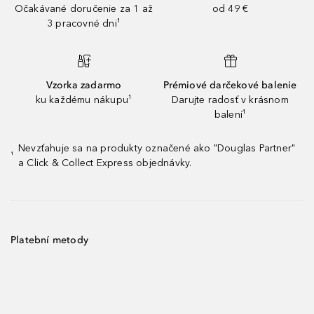
Očakávané doručenie za 1 až
od 49 €
3 pracovné dni¹
Vzorka zadarmo
Prémiové darčekové balenie
ku každému nákupu¹
Darujte radosť v krásnom
balení¹
Nevzťahuje sa na produkty označené ako "Douglas Partner"
¹
a Click & Collect Express objednávky.
Platební metody