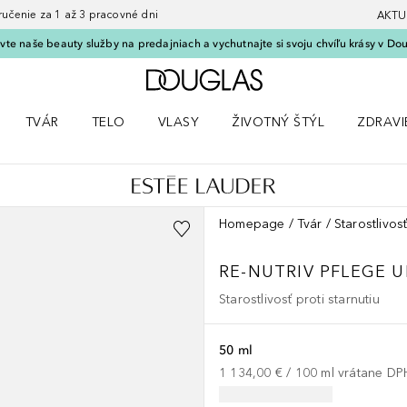
nie za 1 až 3 pracovné dni
AKTU
vte naše beauty služby na predajniach a vychutnajte si svoju chvíľu krásy v Dou
Domov
TVÁR
TELO
VLASY
ŽIVOTNÝ ŠTÝL
ZDRAVI
menu Líčenie
Otvorte menu Tvár
Otvorte menu Telo
Otvorte menu Vlasy
Otvorte menu Životný štýl
Otvorte
Homepage
Tvár
Starostlivosť
RE-NUTRIV PFLEGE
U
Starostlivosť proti starnutiu
50 ml
1 134,00 €
 / 
100
ml
vrátane DP