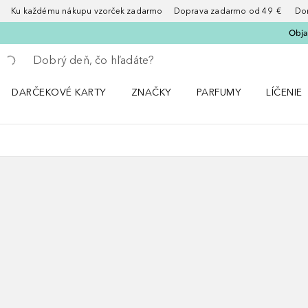
Ku každému nákupu vzorček zadarmo Doprava zadarmo od 49 € Doruče
Obja
Choď späť
Vykonajte vyhľadávanie
DARČEKOVÉ KARTY
ZNAČKY
PARFUMY
LÍČENIE
Otvorte menu ZNAČKY
Otvorte menu Parfumy
Otvorte 