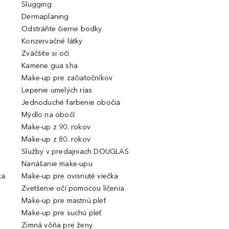
Slugging
Dermaplaning
Odstráňte čierne bodky
Konzervačné látky
Zväčšite si oči
Kamene gua sha
Make-up pre začiatočníkov
Lepenie umelých rias
Jednoduché farbenie obočia
Mýdlo na obočí
Make-up z 90. rokov
Make-up z 80. rokov
Služby v predajniach DOUGLAS
Nanášanie make-upu
ka
Make-up pre ovisnuté viečka
Zvetšenie očí pomocou líčenia
Make-up pre mastnú pleť
Make-up pre suchú pleť
Zimná vôňa pre ženy