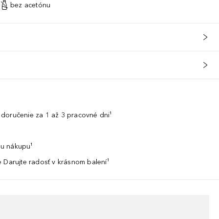
bez acetónu
doručenie za 1 až 3 pracovné dni¹
u nákupu¹
 Darujte radosť v krásnom balení¹