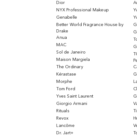
Dior
A
NYX Professional Makeup
Y
Genabelle
Y
Better World Fragrance House by
G
Drake
G
Anua
T
MAC
G
Sol de Janeiro
T
Maison Margiela
P
The Ordinary
C
Kérastase
G
Morphe
L
Tom Ford
C
Yves Saint Laurent
G
Giorgio Armani
V
Rituals
T
Revox
H
Lancôme
V
Dr. Jart+
T