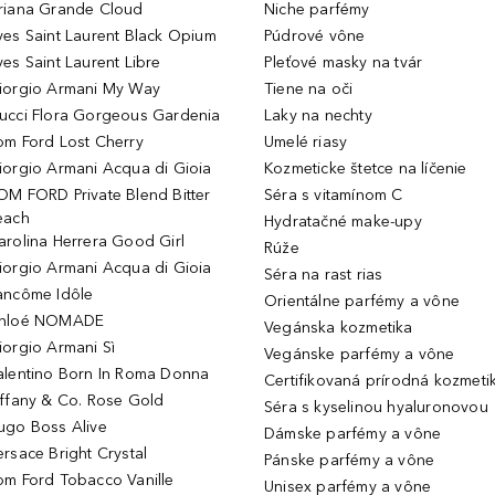
riana Grande Cloud
Niche parfémy
ves Saint Laurent Black Opium
Púdrové vône
ves Saint Laurent Libre
Pleťové masky na tvár
iorgio Armani My Way
Tiene na oči
ucci Flora Gorgeous Gardenia
Laky na nechty
om Ford Lost Cherry
Umelé riasy
iorgio Armani Acqua di Gioia
Kozmeticke štetce na líčenie
OM FORD Private Blend Bitter
Séra s vitamínom C
each
Hydratačné make-upy
arolina Herrera Good Girl
Rúže
iorgio Armani Acqua di Gioia
Séra na rast rias
ancôme Idôle
Orientálne parfémy a vône
hloé NOMADE
Vegánska kozmetika
iorgio Armani Sì
Vegánske parfémy a vône
alentino Born In Roma Donna
Certifikovaná prírodná kozmeti
iffany & Co. Rose Gold
Séra s kyselinou hyaluronovou
ugo Boss Alive
Dámske parfémy a vône
ersace Bright Crystal
Pánske parfémy a vône
om Ford Tobacco Vanille
Unisex parfémy a vône