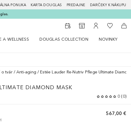
ÁLNA PONUKA
KARTA DOUGLAS
PREDAJNE
DARČEKY K NÁKUPU
glas.
Do môjho 
Do vyhľadávača predajní
Do môjho účtu
Do 
E A WELLNESS
DOUGLAS COLLECTION
NOVINKY
S
 menu Zdravie a wellness
Otvorte menu Douglas Collection
Otvorte menu No
O
 o tvár
Anti-aging
Estée Lauder Re-Nutriv Pflege Ultimate Diamo
LTIMATE DIAMOND MASK
0
(
0
)
567,00 €
H