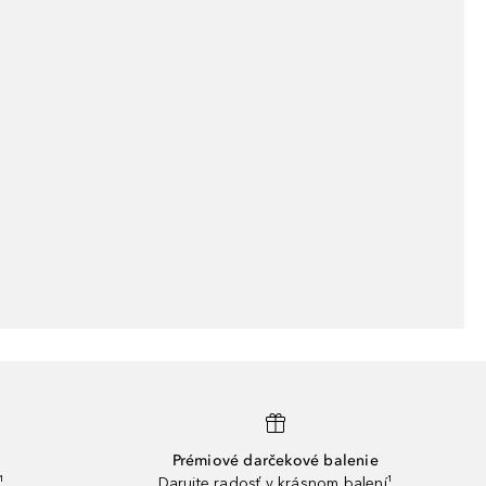
Prémiové darčekové balenie
¹
Darujte radosť v krásnom balení¹