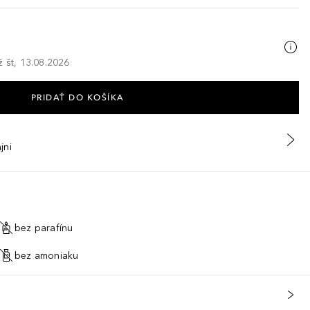
ž št, 13.08.2026
PRIDAŤ DO KOŠÍKA
jni
bez parafínu
bez amoniaku