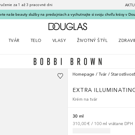
nie za 1 až 3 pracovné dni
AKTU
vte naše beauty služby na predajniach a vychutnajte si svoju chvíľu krásy v Dou
Domov
TVÁR
TELO
VLASY
ŽIVOTNÝ ŠTÝL
ZDRAVI
menu Líčenie
Otvorte menu Tvár
Otvorte menu Telo
Otvorte menu Vlasy
Otvorte menu Životný štýl
Otvorte
Homepage
Tvár
Starostlivosť
EXTRA ILLUMINATIN
Krém na tvár
30 ml
310,00 €
 / 
100
ml
vrátane DPH