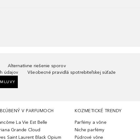
Alternatívne riešenie sporov
h údajov
Všeobecné pravidlá spotrebiteľskej súťaže
ZMLUVY
BĽÚBENÝ V PARFUMOCH
KOZMETICKÉ TRENDY
ancôme La Vie Est Belle
Parfémy a vône
riana Grande Cloud
Niche parfémy
ves Saint Laurent Black Opium
Púdrové vône