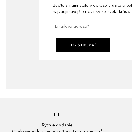
Buďte s nami stále v obraze a užite si e
najzaujímavejšie novinky zo sveta krásy.
Emailová adresa
*
REGISTROVAŤ
Rýchle dodanie
Očakávané doručenie za 1 až 3 pracovné dni¹