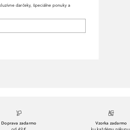
xkluzívne darčeky, špeciálne ponuky a
Doprava zadarmo
Vzorka zadarmo
od 49 €
ku každému nákupu