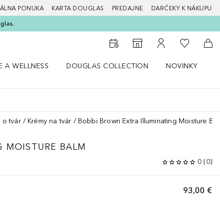
ÁLNA PONUKA
KARTA DOUGLAS
PREDAJNE
DARČEKY K NÁKUPU
glas.
Do môjho 
Do vyhľadávača predajní
Do môjho účtu
Do 
E A WELLNESS
DOUGLAS COLLECTION
NOVINKY
S
 menu Zdravie a wellness
Otvorte menu Douglas Collection
Otvorte menu No
O
 o tvár
Krémy na tvár
Bobbi Brown Extra Illuminating Moisture Ba
G MOISTURE BALM
0
(
0
)
93,00 €