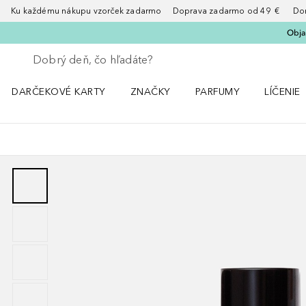
Ku každému nákupu vzorček zadarmo Doprava zadarmo od 49 € Doruče
Obja
Choď späť
Vykonajte vyhľadávanie
DARČEKOVÉ KARTY
ZNAČKY
PARFUMY
LÍČENIE
Otvorte menu ZNAČKY
Otvorte menu Parfumy
Otvorte 