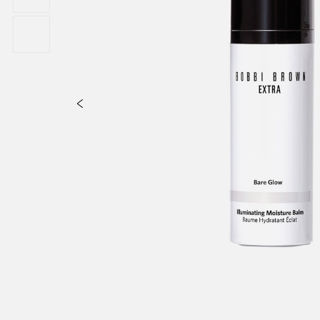
obce. Kompletní a aktuální seznam ingrediencí naleznete na obalu pro