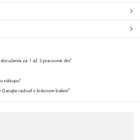
doručenie za 1 až 3 pracovné dni¹
u nákupu¹
 Darujte radosť v krásnom balení¹