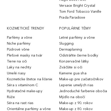
Versace Bright Crystal
Tom Ford Tobacco Vanille
Prada Paradoxe
KOZMETICKÉ TRENDY
POPULÁRNE TÉMY
Parfémy a vône
Letné parfémy a vône
Niche parfémy
Slugging
Púdrové vône
Dermaplaning
Pleťové masky na tvár
Odstráňte čierne bodky
Tiene na oči
Konzervačné látky
Laky na nechty
Zväčšite si oči
Umelé riasy
Kamene gua sha
Kozmeticke štetce na líčenie
Make-up pre začiatočníkov
Séra s vitamínom C
Lepenie umelých rias
Hydratačné make-upy
Jednoduché farbenie obočia
Rúže
Mýdlo na obočí
Séra na rast rias
Make-up z 90. rokov
Orientálne parfémy a vône
Make-up z 80. rokov