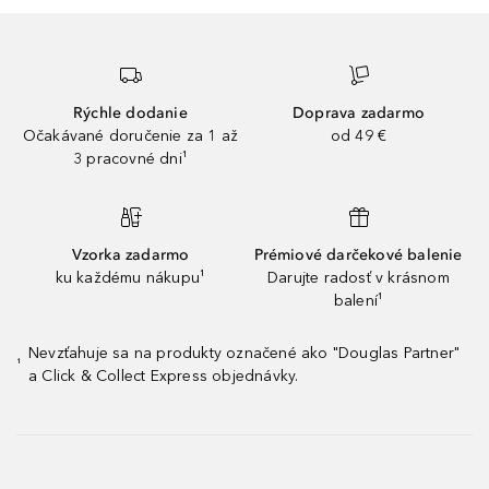
Rýchle dodanie
Doprava zadarmo
Očakávané doručenie za 1 až
od 49 €
3 pracovné dni¹
Vzorka zadarmo
Prémiové darčekové balenie
ku každému nákupu¹
Darujte radosť v krásnom
balení¹
Nevzťahuje sa na produkty označené ako "Douglas Partner"
¹
a Click & Collect Express objednávky.