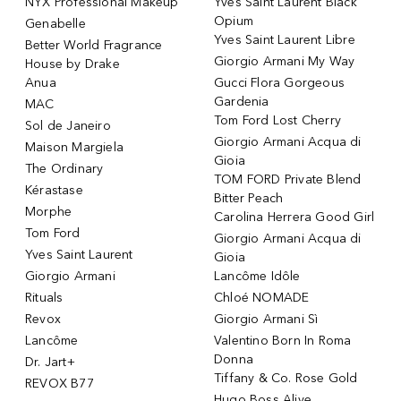
NYX Professional Makeup
Yves Saint Laurent Black
Opium
Genabelle
Yves Saint Laurent Libre
Better World Fragrance
Giorgio Armani My Way
House by Drake
Anua
Gucci Flora Gorgeous
Gardenia
MAC
Tom Ford Lost Cherry
Sol de Janeiro
Giorgio Armani Acqua di
Maison Margiela
Gioia
The Ordinary
TOM FORD Private Blend
Kérastase
Bitter Peach
Morphe
Carolina Herrera Good Girl
Tom Ford
Giorgio Armani Acqua di
Yves Saint Laurent
Gioia
Giorgio Armani
Lancôme Idôle
Rituals
Chloé NOMADE
Revox
Giorgio Armani Sì
Lancôme
Valentino Born In Roma
Donna
Dr. Jart+
Tiffany & Co. Rose Gold
REVOX B77
Hugo Boss Alive