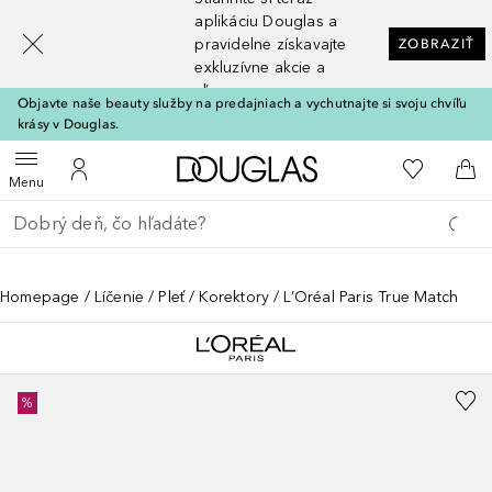
[navigation.slideout.screenreader]
aplikáciu Douglas a
pravidelne získavajte
ZOBRAZIŤ
exkluzívne akcie a
zľavy
Objavte naše beauty služby na predajniach a vychutnajte si svoju chvíľu
krásy v Douglas.
Domov
Do môjho 
Otvoriť menu
Do môjho účtu
Do 
Menu
Choď späť
Vykonajte vyhľadávanie
Homepage
Líčenie
Pleť
Korektory
L’Oréal Paris True Match
%