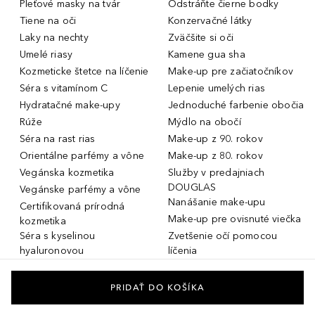
Pleťové masky na tvár
Odstráňte čierne bodky
Tiene na oči
Konzervačné látky
Laky na nechty
Zväčšite si oči
Umelé riasy
Kamene gua sha
Kozmeticke štetce na líčenie
Make-up pre začiatočníkov
Séra s vitamínom C
Lepenie umelých rias
Hydratačné make-upy
Jednoduché farbenie obočia
Rúže
Mýdlo na obočí
Séra na rast rias
Make-up z 90. rokov
Orientálne parfémy a vône
Make-up z 80. rokov
Vegánska kozmetika
Služby v predajniach
DOUGLAS
Vegánske parfémy a vône
Nanášanie make-upu
Certifikovaná prírodná
Make-up pre ovisnuté viečka
kozmetika
Séra s kyselinou
Zvetšenie očí pomocou
hyaluronovou
líčenia
Dámske parfémy a vône
Make-up pre mastnú pleť
Pánske parfémy a vône
Make-up pre suchú pleť
PRIDAŤ DO KOŠÍKA
Unisex parfémy a vône
Zimná vôňa pre ženy