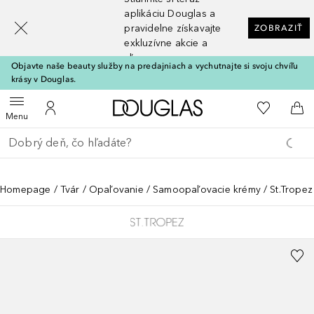
[navigation.slideout.screenreader]
aplikáciu Douglas a
pravidelne získavajte
ZOBRAZIŤ
exkluzívne akcie a
zľavy
Objavte naše beauty služby na predajniach a vychutnajte si svoju chvíľu
krásy v Douglas.
Domov
Do môjho 
Otvoriť menu
Do môjho účtu
Do 
Menu
Choď späť
Vykonajte vyhľadávanie
Homepage
Tvár
Opaľovanie
Samoopaľovacie krémy
St.Tropez