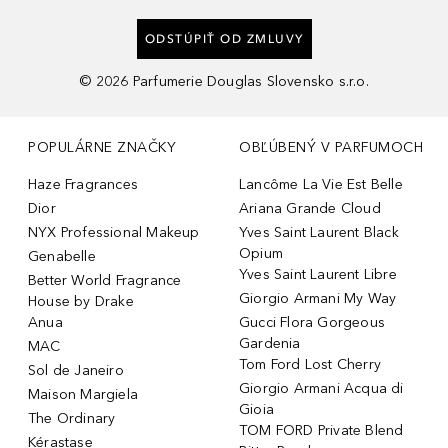
ODSTÚPIŤ OD ZMLUVY
©
2026
Parfumerie Douglas Slovensko s.r.o.
POPULÁRNE ZNAČKY
OBĽÚBENÝ V PARFUMOCH
Haze Fragrances
Lancôme La Vie Est Belle
Dior
Ariana Grande Cloud
NYX Professional Makeup
Yves Saint Laurent Black
Opium
Genabelle
Yves Saint Laurent Libre
Better World Fragrance
Giorgio Armani My Way
House by Drake
Anua
Gucci Flora Gorgeous
Gardenia
MAC
Tom Ford Lost Cherry
Sol de Janeiro
Giorgio Armani Acqua di
Maison Margiela
Gioia
The Ordinary
TOM FORD Private Blend
Kérastase