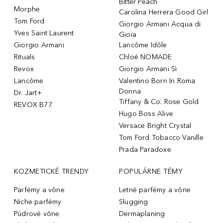
Bitter Peach
Morphe
Carolina Herrera Good Girl
Tom Ford
Giorgio Armani Acqua di
Yves Saint Laurent
Gioia
Giorgio Armani
Lancôme Idôle
Rituals
Chloé NOMADE
Revox
Giorgio Armani Sì
Lancôme
Valentino Born In Roma
Donna
Dr. Jart+
Tiffany & Co. Rose Gold
REVOX B77
Hugo Boss Alive
Versace Bright Crystal
Tom Ford Tobacco Vanille
Prada Paradoxe
KOZMETICKÉ TRENDY
POPULÁRNE TÉMY
Parfémy a vône
Letné parfémy a vône
Niche parfémy
Slugging
Púdrové vône
Dermaplaning