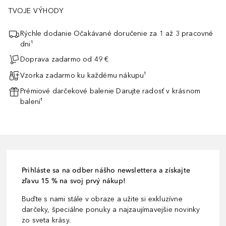
TVOJE VÝHODY
Rýchle dodanie Očakávané doručenie za 1 až 3 pracovné
dni¹
Doprava zadarmo od 49 €
Vzorka zadarmo ku každému nákupu¹
Prémiové darčekové balenie Darujte radosť v krásnom
balení¹
Prihláste sa na odber nášho newslettera a získajte
zľavu 15 % na svoj prvý nákup!
Buďte s nami stále v obraze a užite si exkluzívne
darčeky, špeciálne ponuky a najzaujímavejšie novinky
zo sveta krásy.