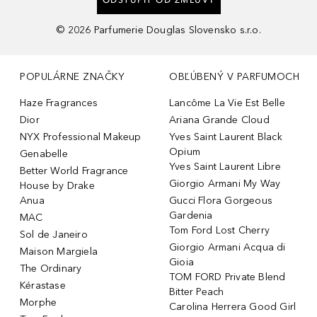
©
2026
Parfumerie Douglas Slovensko s.r.o.
POPULÁRNE ZNAČKY
OBĽÚBENÝ V PARFUMOCH
Haze Fragrances
Lancôme La Vie Est Belle
Dior
Ariana Grande Cloud
NYX Professional Makeup
Yves Saint Laurent Black
Opium
Genabelle
Yves Saint Laurent Libre
Better World Fragrance
Giorgio Armani My Way
House by Drake
Anua
Gucci Flora Gorgeous
Gardenia
MAC
Tom Ford Lost Cherry
Sol de Janeiro
Giorgio Armani Acqua di
Maison Margiela
Gioia
The Ordinary
TOM FORD Private Blend
Kérastase
Bitter Peach
Morphe
Carolina Herrera Good Girl