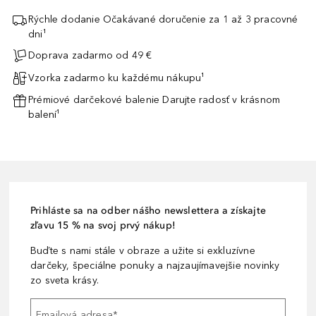
Rýchle dodanie Očakávané doručenie za 1 až 3 pracovné
dni¹
Doprava zadarmo od 49 €
Vzorka zadarmo ku každému nákupu¹
Prémiové darčekové balenie Darujte radosť v krásnom
balení¹
Prihláste sa na odber nášho newslettera a získajte
zľavu 15 % na svoj prvý nákup!
Buďte s nami stále v obraze a užite si exkluzívne
darčeky, špeciálne ponuky a najzaujímavejšie novinky
zo sveta krásy.
Emailová adresa
*