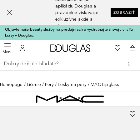
[navigation.slideout.screenreader]
aplikáciu Douglas a
pravidelne získavajte
ZOBRAZIŤ
exkluzívne akcie a
zľavy
Objavte naše beauty služby na predajniach a vychutnajte si svoju chvíľu
krásy v Douglas.
Domov
Do môjho 
Otvoriť menu
Do môjho účtu
Do 
Menu
Choď späť
Vykonajte vyhľadávanie
Homepage
Líčenie
Pery
Lesky na pery
MAC Lipglass