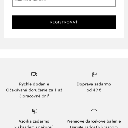
REGISTROVAŤ
Rýchle dodanie
Doprava zadarmo
Očakávané doručenie za 1 až
od 49 €
3 pracovné dni¹
Vzorka zadarmo
Prémiové darčekové balenie
ku každému nákupu¹
Darujte radosť v krásnom