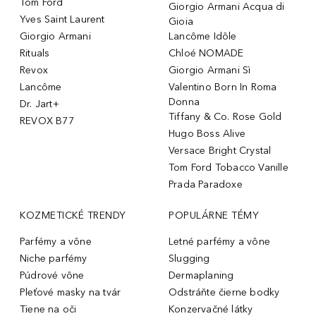
Tom Ford
Giorgio Armani Acqua di
Yves Saint Laurent
Gioia
Giorgio Armani
Lancôme Idôle
Rituals
Chloé NOMADE
Revox
Giorgio Armani Sì
Lancôme
Valentino Born In Roma
Donna
Dr. Jart+
Tiffany & Co. Rose Gold
REVOX B77
Hugo Boss Alive
Versace Bright Crystal
Tom Ford Tobacco Vanille
Prada Paradoxe
KOZMETICKÉ TRENDY
POPULÁRNE TÉMY
Parfémy a vône
Letné parfémy a vône
Niche parfémy
Slugging
Púdrové vône
Dermaplaning
Pleťové masky na tvár
Odstráňte čierne bodky
Tiene na oči
Konzervačné látky