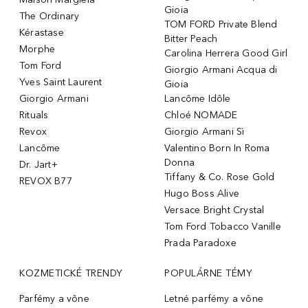
Gioia
The Ordinary
TOM FORD Private Blend
Kérastase
Bitter Peach
Morphe
Carolina Herrera Good Girl
Tom Ford
Giorgio Armani Acqua di
Yves Saint Laurent
Gioia
Giorgio Armani
Lancôme Idôle
Rituals
Chloé NOMADE
Revox
Giorgio Armani Sì
Lancôme
Valentino Born In Roma
Donna
Dr. Jart+
Tiffany & Co. Rose Gold
REVOX B77
Hugo Boss Alive
Versace Bright Crystal
Tom Ford Tobacco Vanille
Prada Paradoxe
KOZMETICKÉ TRENDY
POPULÁRNE TÉMY
Parfémy a vône
Letné parfémy a vône