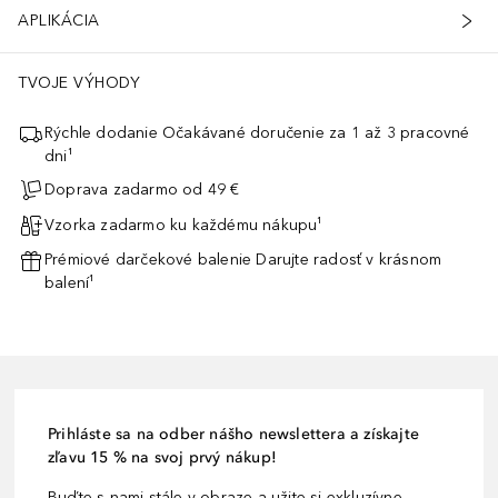
APLIKÁCIA
TVOJE VÝHODY
Rýchle dodanie Očakávané doručenie za 1 až 3 pracovné
dni¹
Doprava zadarmo od 49 €
Vzorka zadarmo ku každému nákupu¹
Prémiové darčekové balenie Darujte radosť v krásnom
balení¹
Prihláste sa na odber nášho newslettera a získajte
zľavu 15 % na svoj prvý nákup!
Buďte s nami stále v obraze a užite si exkluzívne