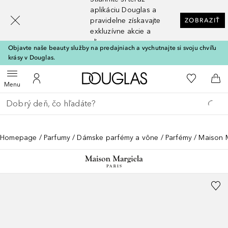
[navigation.slideout.screenreader]
aplikáciu Douglas a
pravidelne získavajte
ZOBRAZIŤ
exkluzívne akcie a
zľavy
Objavte naše beauty služby na predajniach a vychutnajte si svoju chvíľu
krásy v Douglas.
Domov
Do môjho 
Otvoriť menu
Do môjho účtu
Do 
Menu
Choď späť
Vykonajte vyhľadávanie
Homepage
Parfumy
Dámske parfémy a vône
Parfémy
Maison M