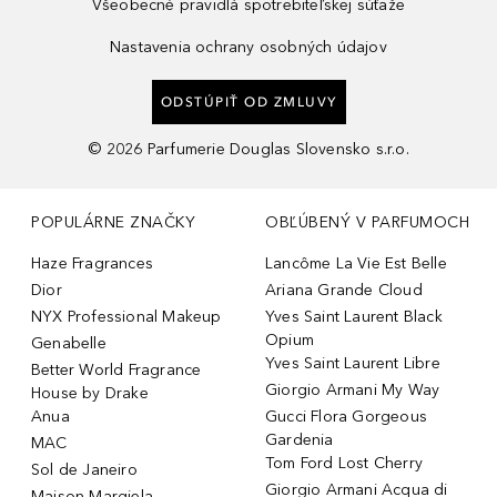
Všeobecné pravidlá spotrebiteľskej súťaže
Nastavenia ochrany osobných údajov
ODSTÚPIŤ OD ZMLUVY
©
2026
Parfumerie Douglas Slovensko s.r.o.
POPULÁRNE ZNAČKY
OBĽÚBENÝ V PARFUMOCH
Haze Fragrances
Lancôme La Vie Est Belle
Dior
Ariana Grande Cloud
NYX Professional Makeup
Yves Saint Laurent Black
Opium
Genabelle
Yves Saint Laurent Libre
Better World Fragrance
Giorgio Armani My Way
House by Drake
Anua
Gucci Flora Gorgeous
Gardenia
MAC
Tom Ford Lost Cherry
Sol de Janeiro
Giorgio Armani Acqua di
Maison Margiela