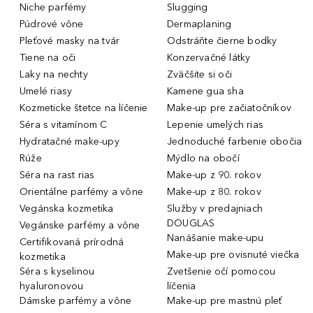
Niche parfémy
Slugging
Púdrové vône
Dermaplaning
Pleťové masky na tvár
Odstráňte čierne bodky
Tiene na oči
Konzervačné látky
Laky na nechty
Zväčšite si oči
Umelé riasy
Kamene gua sha
Kozmeticke štetce na líčenie
Make-up pre začiatočníkov
Séra s vitamínom C
Lepenie umelých rias
Hydratačné make-upy
Jednoduché farbenie obočia
Rúže
Mýdlo na obočí
Séra na rast rias
Make-up z 90. rokov
Orientálne parfémy a vône
Make-up z 80. rokov
Vegánska kozmetika
Služby v predajniach
DOUGLAS
Vegánske parfémy a vône
Nanášanie make-upu
Certifikovaná prírodná
Make-up pre ovisnuté viečka
kozmetika
Séra s kyselinou
Zvetšenie očí pomocou
hyaluronovou
líčenia
Dámske parfémy a vône
Make-up pre mastnú pleť