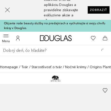
[navigation.slideout.screenreader]
aplikáciu Douglas a
pravidelne získavajte
ZOBRAZIŤ
exkluzívne akcie a
zľavy
Objavte naše beauty služby na predajniach a vychutnajte si svoju chvíľu
krásy v Douglas.
Domov
Do môjho 
Otvoriť menu
Do môjho účtu
Do 
Menu
Choď späť
Vykonajte vyhľadávanie
Homepage
Tvár
Starostlivosť o tvár
Nočné krémy
Origins Plan