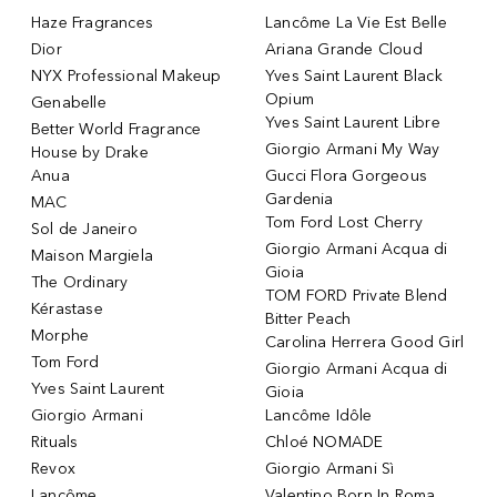
Haze Fragrances
Lancôme La Vie Est Belle
Dior
Ariana Grande Cloud
NYX Professional Makeup
Yves Saint Laurent Black
Opium
Genabelle
Yves Saint Laurent Libre
Better World Fragrance
Giorgio Armani My Way
House by Drake
Anua
Gucci Flora Gorgeous
Gardenia
MAC
Tom Ford Lost Cherry
Sol de Janeiro
Giorgio Armani Acqua di
Maison Margiela
Gioia
The Ordinary
TOM FORD Private Blend
Kérastase
Bitter Peach
Morphe
Carolina Herrera Good Girl
Tom Ford
Giorgio Armani Acqua di
Yves Saint Laurent
Gioia
Giorgio Armani
Lancôme Idôle
Rituals
Chloé NOMADE
Revox
Giorgio Armani Sì
Lancôme
Valentino Born In Roma