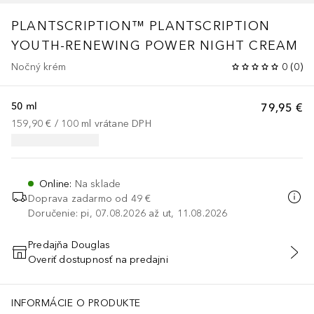
PLANTSCRIPTION™
PLANTSCRIPTION
YOUTH-RENEWING POWER NIGHT CREAM
Nočný krém
0
(
0
)
50 ml
79,95 €
159,90 €
 / 
100
ml
vrátane DPH
Online
:
Na sklade
Doprava zadarmo od 49 €
Doručenie: pi, 07.08.2026 až ut, 11.08.2026
Predajňa Douglas
Overiť dostupnosť na predajni
PRIDAŤ DO KOŠÍKA
dium Hyaluronate, Lecithin, Maltodextrin, Glycine Soja (Soybean) St
INFORMÁCIE O PRODUKTE