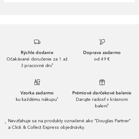
Rýchle dodanie
Doprava zadarmo
Očakávané doručenie za 1 až
od 49 €
3 pracovné dni¹
Vzorka zadarmo
Prémiové darčekové balenie
ku každému nákupu¹
Darujte radosť v krásnom
balení¹
Nevzťahuje sa na produkty označené ako "Douglas Partner"
¹
a Click & Collect Express objednávky.