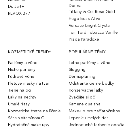
Donna
Dr. Jart+
Tiffany & Co. Rose Gold
REVOX B77
Hugo Boss Alive
Versace Bright Crystal
Tom Ford Tobacco Vanille
Prada Paradoxe
KOZMETICKÉ TRENDY
POPULÁRNE TÉMY
Parfémy a vône
Letné parfémy a vône
Niche parfémy
Slugging
Púdrové vône
Dermaplaning
Pleťové masky na tvár
Odstráňte čierne bodky
Tiene na oči
Konzervačné látky
Laky na nechty
Zväčšite si oči
Umelé riasy
Kamene gua sha
Kozmeticke štetce na líčenie
Make-up pre začiatočníkov
Séra s vitamínom C
Lepenie umelých rias
Hydratačné make-upy
Jednoduché farbenie obočia