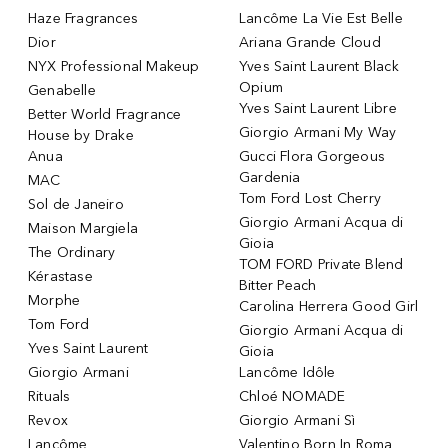
Haze Fragrances
Lancôme La Vie Est Belle
Dior
Ariana Grande Cloud
NYX Professional Makeup
Yves Saint Laurent Black
Opium
Genabelle
Yves Saint Laurent Libre
Better World Fragrance
Giorgio Armani My Way
House by Drake
Anua
Gucci Flora Gorgeous
Gardenia
MAC
Tom Ford Lost Cherry
Sol de Janeiro
Giorgio Armani Acqua di
Maison Margiela
Gioia
The Ordinary
TOM FORD Private Blend
Kérastase
Bitter Peach
Morphe
Carolina Herrera Good Girl
Tom Ford
Giorgio Armani Acqua di
Yves Saint Laurent
Gioia
Giorgio Armani
Lancôme Idôle
Rituals
Chloé NOMADE
Revox
Giorgio Armani Sì
Lancôme
Valentino Born In Roma