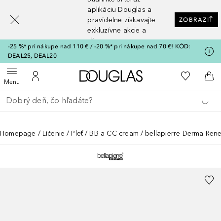
[navigation.slideout.screenreader]
aplikáciu Douglas a
pravidelne získavajte
ZOBRAZIŤ
exkluzívne akcie a
zľavy
-25 %* pri nákupe nad 110 € / -20 %* pri nákupe nad 70 €! KÓD:
DEAL25, DEAL20
Domov
Do môjho 
Otvoriť menu
Do môjho účtu
Do 
Menu
Choď späť
Vykonajte vyhľadávanie
Homepage
Líčenie
Pleť
BB a CC cream
bellapierre Derma Re