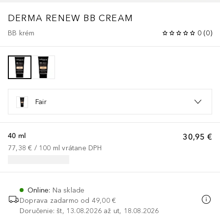
DERMA RENEW BB CREAM
BB krém
0
(
0
)
Fair
40 ml
30,95 €
77,38 €
 / 
100
ml
vrátane DPH
Online
:
Na sklade
Doprava zadarmo od
49,00 €
Doručenie: št, 13.08.2026 až ut, 18.08.2026