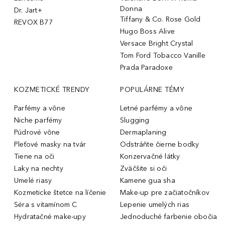
Donna
Dr. Jart+
Tiffany & Co. Rose Gold
REVOX B77
Hugo Boss Alive
Versace Bright Crystal
Tom Ford Tobacco Vanille
Prada Paradoxe
KOZMETICKÉ TRENDY
POPULÁRNE TÉMY
Parfémy a vône
Letné parfémy a vône
Niche parfémy
Slugging
Púdrové vône
Dermaplaning
Pleťové masky na tvár
Odstráňte čierne bodky
Tiene na oči
Konzervačné látky
Laky na nechty
Zväčšite si oči
Umelé riasy
Kamene gua sha
Kozmeticke štetce na líčenie
Make-up pre začiatočníkov
Séra s vitamínom C
Lepenie umelých rias
Hydratačné make-upy
Jednoduché farbenie obočia