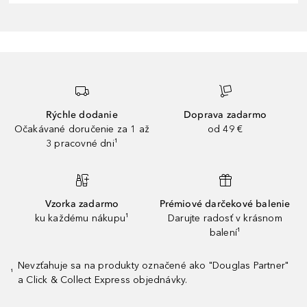
Rýchle dodanie
Doprava zadarmo
Očakávané doručenie za 1 až
od 49 €
3 pracovné dni¹
Vzorka zadarmo
Prémiové darčekové balenie
ku každému nákupu¹
Darujte radosť v krásnom
balení¹
Nevzťahuje sa na produkty označené ako "Douglas Partner"
¹
a Click & Collect Express objednávky.