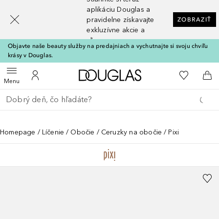
[navigation.slideout.screenreader]
aplikáciu Douglas a
pravidelne získavajte
ZOBRAZIŤ
exkluzívne akcie a
zľavy
Objavte naše beauty služby na predajniach a vychutnajte si svoju chvíľu
krásy v Douglas.
Domov
Do môjho 
Otvoriť menu
Do môjho účtu
Do 
Menu
Choď späť
Vykonajte vyhľadávanie
Homepage
Líčenie
Obočie
Ceruzky na obočie
Pixi