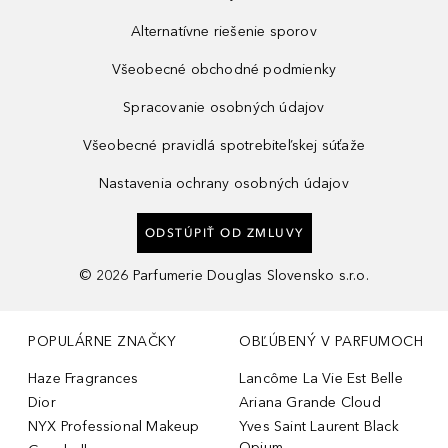
Alternatívne riešenie sporov
Všeobecné obchodné podmienky
Spracovanie osobných údajov
Všeobecné pravidlá spotrebiteľskej súťaže
Nastavenia ochrany osobných údajov
ODSTÚPIŤ OD ZMLUVY
©
2026
Parfumerie Douglas Slovensko s.r.o.
POPULÁRNE ZNAČKY
OBĽÚBENÝ V PARFUMOCH
Haze Fragrances
Lancôme La Vie Est Belle
Dior
Ariana Grande Cloud
NYX Professional Makeup
Yves Saint Laurent Black
Opium