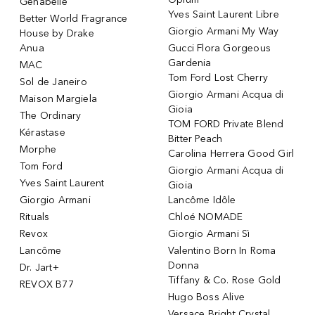
Genabelle
Yves Saint Laurent Libre
Better World Fragrance
Giorgio Armani My Way
House by Drake
Anua
Gucci Flora Gorgeous
Gardenia
MAC
Tom Ford Lost Cherry
Sol de Janeiro
Giorgio Armani Acqua di
Maison Margiela
Gioia
The Ordinary
TOM FORD Private Blend
Kérastase
Bitter Peach
Morphe
Carolina Herrera Good Girl
Tom Ford
Giorgio Armani Acqua di
Yves Saint Laurent
Gioia
Giorgio Armani
Lancôme Idôle
Rituals
Chloé NOMADE
Revox
Giorgio Armani Sì
Lancôme
Valentino Born In Roma
Donna
Dr. Jart+
Tiffany & Co. Rose Gold
REVOX B77
Hugo Boss Alive
Versace Bright Crystal