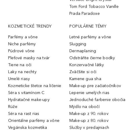
Tom Ford Tobacco Vanille
Prada Paradoxe
KOZMETICKÉ TRENDY
POPULÁRNE TÉMY
Parfémy a vône
Letné parfémy a vône
Niche parfémy
Slugging
Púdrové vône
Dermaplaning
Pleťové masky na tvár
Odstráňte čierne bodky
Tiene na oči
Konzervačné látky
Laky na nechty
Zväčšite si oči
Umelé riasy
Kamene gua sha
Kozmeticke štetce na líčenie
Make-up pre začiatočníkov
Séra s vitamínom C
Lepenie umelých rias
Hydratačné make-upy
Jednoduché farbenie obočia
Rúže
Mýdlo na obočí
Séra na rast rias
Make-up z 90. rokov
Orientálne parfémy a vône
Make-up z 80. rokov
Vegánska kozmetika
Služby v predajniach