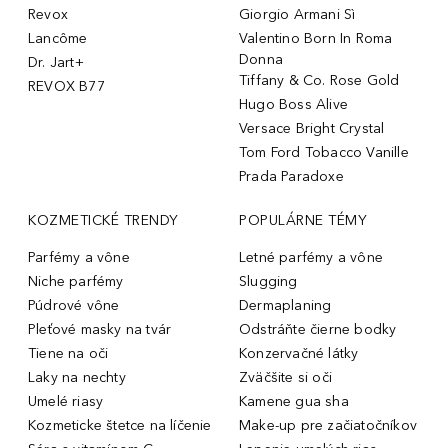
Revox
Giorgio Armani Sì
Lancôme
Valentino Born In Roma
Donna
Dr. Jart+
Tiffany & Co. Rose Gold
REVOX B77
Hugo Boss Alive
Versace Bright Crystal
Tom Ford Tobacco Vanille
Prada Paradoxe
KOZMETICKÉ TRENDY
POPULÁRNE TÉMY
Parfémy a vône
Letné parfémy a vône
Niche parfémy
Slugging
Púdrové vône
Dermaplaning
Pleťové masky na tvár
Odstráňte čierne bodky
Tiene na oči
Konzervačné látky
Laky na nechty
Zväčšite si oči
Umelé riasy
Kamene gua sha
Kozmeticke štetce na líčenie
Make-up pre začiatočníkov