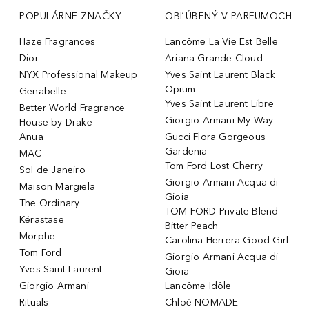
POPULÁRNE ZNAČKY
OBĽÚBENÝ V PARFUMOCH
Haze Fragrances
Lancôme La Vie Est Belle
Dior
Ariana Grande Cloud
NYX Professional Makeup
Yves Saint Laurent Black
Opium
Genabelle
Yves Saint Laurent Libre
Better World Fragrance
Giorgio Armani My Way
House by Drake
Anua
Gucci Flora Gorgeous
Gardenia
MAC
Tom Ford Lost Cherry
Sol de Janeiro
Giorgio Armani Acqua di
Maison Margiela
Gioia
The Ordinary
TOM FORD Private Blend
Kérastase
Bitter Peach
Morphe
Carolina Herrera Good Girl
Tom Ford
Giorgio Armani Acqua di
Yves Saint Laurent
Gioia
Giorgio Armani
Lancôme Idôle
Rituals
Chloé NOMADE