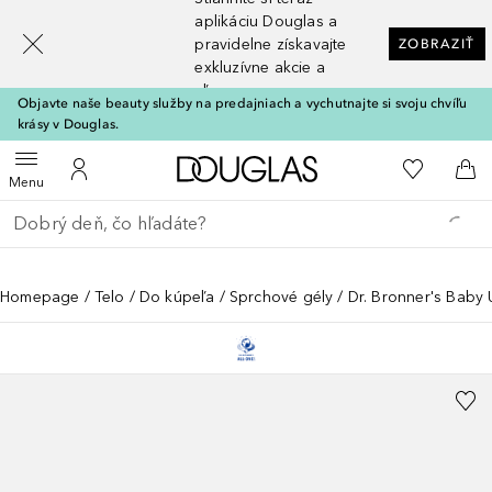
[navigation.slideout.screenreader]
aplikáciu Douglas a
pravidelne získavajte
ZOBRAZIŤ
exkluzívne akcie a
zľavy
Objavte naše beauty služby na predajniach a vychutnajte si svoju chvíľu
krásy v Douglas.
Domov
Do môjho 
Otvoriť menu
Do môjho účtu
Do 
Menu
Choď späť
Vykonajte vyhľadávanie
Homepage
Telo
Do kúpeľa
Sprchové gély
Dr. Bronner's Baby