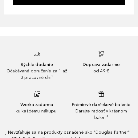
Rýchle dodanie
Doprava zadarmo
Očakávané doručenie za 1 až
od 49 €
3 pracovné dni¹
Vzorka zadarmo
Prémiové darčekové balenie
ku každému nákupu¹
Darujte radosť v krásnom
balení¹
Nevzťahuje sa na produkty označené ako "Douglas Partner"
¹