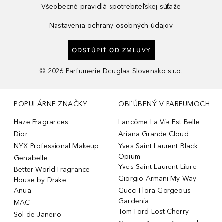
Všeobecné pravidlá spotrebiteľskej súťaže
Nastavenia ochrany osobných údajov
ODSTÚPIŤ OD ZMLUVY
©
2026
Parfumerie Douglas Slovensko s.r.o.
POPULÁRNE ZNAČKY
OBĽÚBENÝ V PARFUMOCH
Haze Fragrances
Lancôme La Vie Est Belle
Dior
Ariana Grande Cloud
NYX Professional Makeup
Yves Saint Laurent Black
Opium
Genabelle
Yves Saint Laurent Libre
Better World Fragrance
Giorgio Armani My Way
House by Drake
Anua
Gucci Flora Gorgeous
Gardenia
MAC
Tom Ford Lost Cherry
Sol de Janeiro