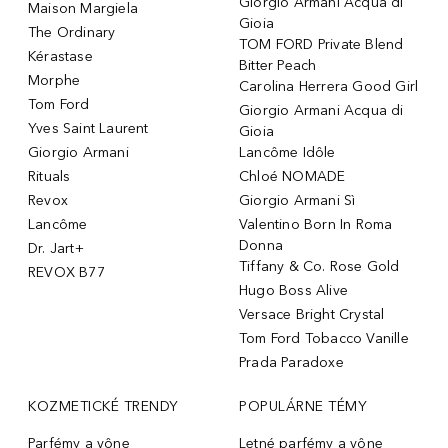
Giorgio Armani Acqua di
Maison Margiela
Gioia
The Ordinary
TOM FORD Private Blend
Kérastase
Bitter Peach
Morphe
Carolina Herrera Good Girl
Tom Ford
Giorgio Armani Acqua di
Yves Saint Laurent
Gioia
Giorgio Armani
Lancôme Idôle
Rituals
Chloé NOMADE
Revox
Giorgio Armani Sì
Lancôme
Valentino Born In Roma
Donna
Dr. Jart+
Tiffany & Co. Rose Gold
REVOX B77
Hugo Boss Alive
Versace Bright Crystal
Tom Ford Tobacco Vanille
Prada Paradoxe
KOZMETICKÉ TRENDY
POPULÁRNE TÉMY
Parfémy a vône
Letné parfémy a vône