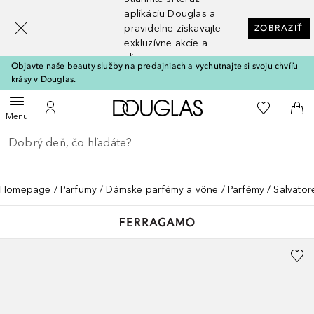
[navigation.slideout.screenreader]
aplikáciu Douglas a
pravidelne získavajte
ZOBRAZIŤ
exkluzívne akcie a
zľavy
Objavte naše beauty služby na predajniach a vychutnajte si svoju chvíľu
krásy v Douglas.
Domov
Do môjho 
Otvoriť menu
Do môjho účtu
Do 
Menu
Choď späť
Vykonajte vyhľadávanie
Homepage
Parfumy
Dámske parfémy a vône
Parfémy
Salvator