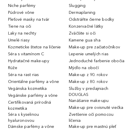
Niche parfémy
Slugging
Púdrové vône
Dermaplaning
Pleťové masky na tvár
Odstráňte čierne bodky
Tiene na oči
Konzervačné látky
Laky na nechty
Zväčšite si oči
Umelé riasy
Kamene gua sha
Kozmeticke štetce na líčenie
Make-up pre začiatočníkov
Séra s vitamínom C
Lepenie umelých rias
Hydratačné make-upy
Jednoduché farbenie obočia
Rúže
Mýdlo na obočí
Séra na rast rias
Make-up z 90. rokov
Orientálne parfémy a vône
Make-up z 80. rokov
Vegánska kozmetika
Služby v predajniach
DOUGLAS
Vegánske parfémy a vône
Nanášanie make-upu
Certifikovaná prírodná
Make-up pre ovisnuté viečka
kozmetika
Séra s kyselinou
Zvetšenie očí pomocou
hyaluronovou
líčenia
Dámske parfémy a vône
Make-up pre mastnú pleť