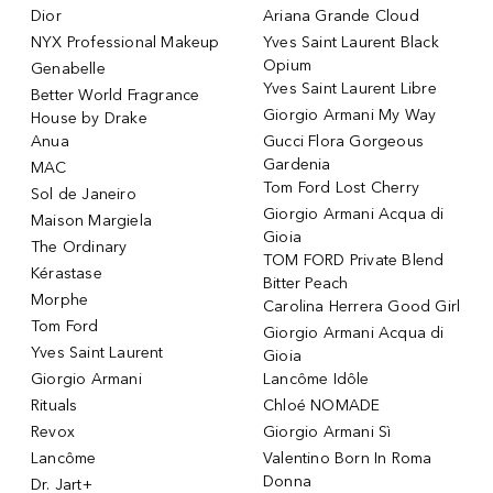
Dior
Ariana Grande Cloud
NYX Professional Makeup
Yves Saint Laurent Black
Opium
Genabelle
Yves Saint Laurent Libre
Better World Fragrance
Giorgio Armani My Way
House by Drake
Anua
Gucci Flora Gorgeous
Gardenia
MAC
Tom Ford Lost Cherry
Sol de Janeiro
Giorgio Armani Acqua di
Maison Margiela
Gioia
The Ordinary
TOM FORD Private Blend
Kérastase
Bitter Peach
Morphe
Carolina Herrera Good Girl
Tom Ford
Giorgio Armani Acqua di
Yves Saint Laurent
Gioia
Giorgio Armani
Lancôme Idôle
Rituals
Chloé NOMADE
Revox
Giorgio Armani Sì
Lancôme
Valentino Born In Roma
Donna
Dr. Jart+