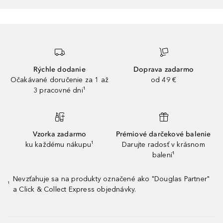
Rýchle dodanie
Doprava zadarmo
Očakávané doručenie za 1 až
od 49 €
3 pracovné dni¹
Vzorka zadarmo
Prémiové darčekové balenie
ku každému nákupu¹
Darujte radosť v krásnom
balení¹
Nevzťahuje sa na produkty označené ako "Douglas Partner"
¹
a Click & Collect Express objednávky.