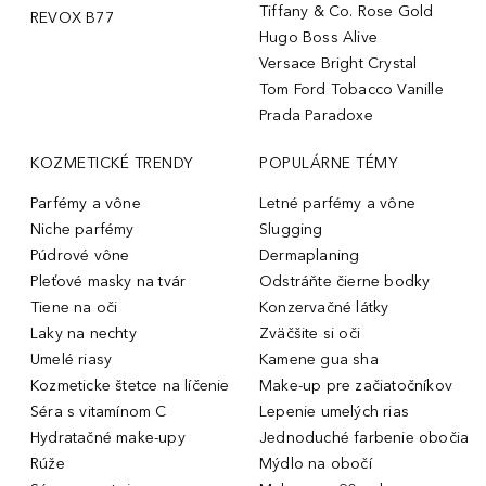
Tiffany & Co. Rose Gold
REVOX B77
Hugo Boss Alive
Versace Bright Crystal
Tom Ford Tobacco Vanille
Prada Paradoxe
KOZMETICKÉ TRENDY
POPULÁRNE TÉMY
Parfémy a vône
Letné parfémy a vône
Niche parfémy
Slugging
Púdrové vône
Dermaplaning
Pleťové masky na tvár
Odstráňte čierne bodky
Tiene na oči
Konzervačné látky
Laky na nechty
Zväčšite si oči
Umelé riasy
Kamene gua sha
Kozmeticke štetce na líčenie
Make-up pre začiatočníkov
Séra s vitamínom C
Lepenie umelých rias
Hydratačné make-upy
Jednoduché farbenie obočia
Rúže
Mýdlo na obočí