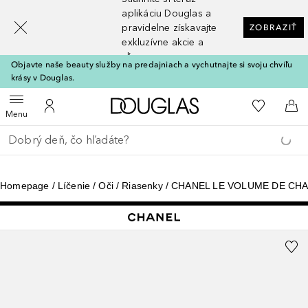
[navigation.slideout.screenreader]
aplikáciu Douglas a
pravidelne získavajte
ZOBRAZIŤ
exkluzívne akcie a
zľavy
Objavte naše beauty služby na predajniach a vychutnajte si svoju chvíľu
krásy v Douglas.
Domov
Do môjho 
Otvoriť menu
Do môjho účtu
Do 
Menu
Choď späť
Vykonajte vyhľadávanie
Homepage
Líčenie
Oči
Riasenky
CHANEL LE VOLUME DE CH