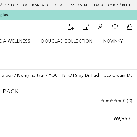
ÁLNA PONUKA
KARTA DOUGLAS
PREDAJNE
DARČEKY K NÁKUPU
glas.
Do môjho 
Do vyhľadávača predajní
Do môjho účtu
Do 
E A WELLNESS
DOUGLAS COLLECTION
NOVINKY
S
 menu Zdravie a wellness
Otvorte menu Douglas Collection
Otvorte menu No
O
 o tvár
Krémy na tvár
YOUTHSHOTS by Dr. Fach Face Cream Mont
-PACK
0
(
0
)
69,95 €