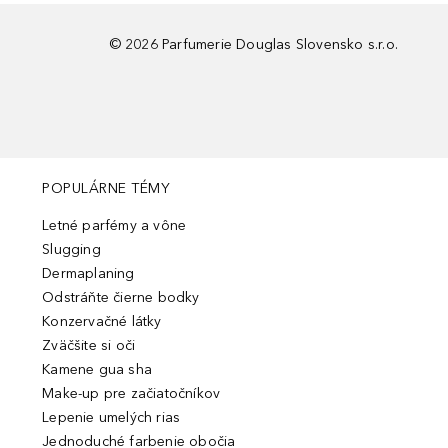
©
2026
Parfumerie Douglas Slovensko s.r.o.
POPULÁRNE TÉMY
Letné parfémy a vône
Slugging
Dermaplaning
Odstráňte čierne bodky
Konzervačné látky
Zväčšite si oči
Kamene gua sha
Make-up pre začiatočníkov
Lepenie umelých rias
Jednoduché farbenie obočia