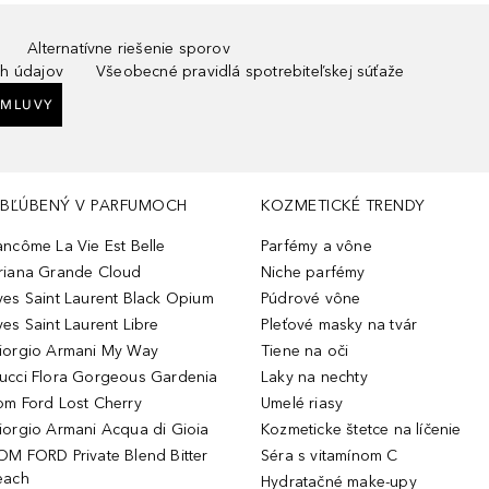
Alternatívne riešenie sporov
h údajov
Všeobecné pravidlá spotrebiteľskej súťaže
ZMLUVY
BĽÚBENÝ V PARFUMOCH
KOZMETICKÉ TRENDY
ancôme La Vie Est Belle
Parfémy a vône
riana Grande Cloud
Niche parfémy
ves Saint Laurent Black Opium
Púdrové vône
ves Saint Laurent Libre
Pleťové masky na tvár
iorgio Armani My Way
Tiene na oči
ucci Flora Gorgeous Gardenia
Laky na nechty
om Ford Lost Cherry
Umelé riasy
iorgio Armani Acqua di Gioia
Kozmeticke štetce na líčenie
OM FORD Private Blend Bitter
Séra s vitamínom C
each
Hydratačné make-upy