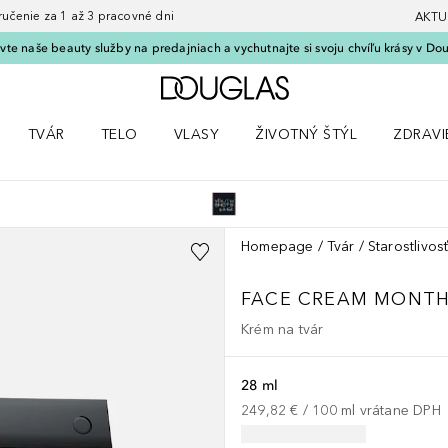
nie za 1 až 3 pracovné dni
AKTU
vte naše beauty služby na predajniach a vychutnajte si svoju chvíľu krásy v Dou
Domov
TVÁR
TELO
VLASY
ŽIVOTNÝ ŠTÝL
ZDRAVI
menu Líčenie
Otvorte menu Tvár
Otvorte menu Telo
Otvorte menu Vlasy
Otvorte menu Životný štýl
Otvorte
Homepage
Tvár
Starostlivosť
FACE CREAM MONTH
Krém na tvár
28 ml
249,82 €
 / 
100
ml
vrátane DPH