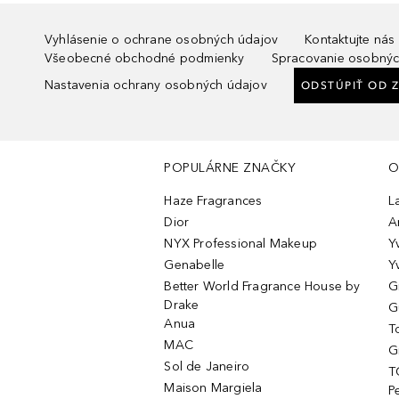
Vyhlásenie o ochrane osobných údajov
Kontaktujte nás
Všeobecné obchodné podmienky
Spracovanie osobnýc
Nastavenia ochrany osobných údajov
ODSTÚPIŤ OD 
POPULÁRNE ZNAČKY
O
Haze Fragrances
L
Dior
A
NYX Professional Makeup
Y
Genabelle
Y
Better World Fragrance House by
G
Drake
G
Anua
T
MAC
G
Sol de Janeiro
T
Maison Margiela
P