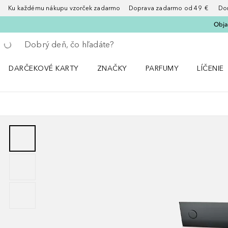
Ku každému nákupu vzorček zadarmo Doprava zadarmo od 49 € Doruče
Obja
Choď späť
Vykonajte vyhľadávanie
DARČEKOVÉ KARTY
ZNAČKY
PARFUMY
LÍČENIE
Otvorte menu ZNAČKY
Otvorte menu Parfumy
Otvorte 