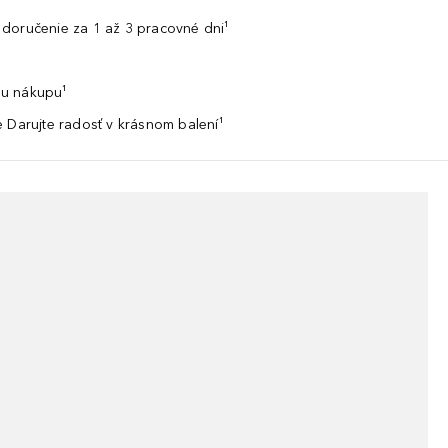
doručenie za 1 až 3 pracovné dni¹
u nákupu¹
 Darujte radosť v krásnom balení¹