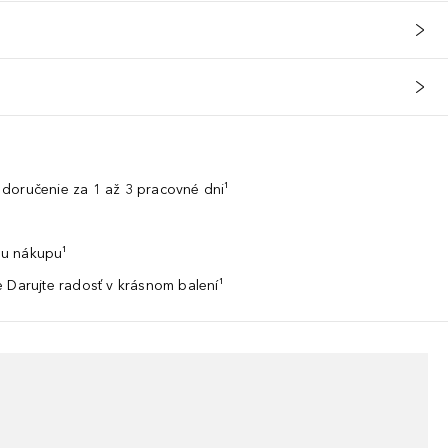
doručenie za 1 až 3 pracovné dni¹
u nákupu¹
 Darujte radosť v krásnom balení¹