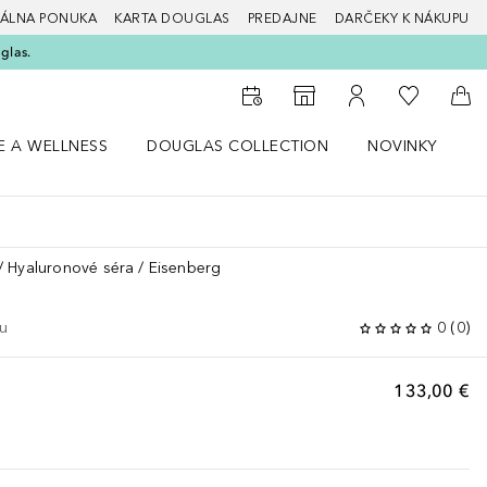
ÁLNA PONUKA
KARTA DOUGLAS
PREDAJNE
DARČEKY K NÁKUPU
glas.
Do môjho 
Do vyhľadávača predajní
Do môjho účtu
Do 
E A WELLNESS
DOUGLAS COLLECTION
NOVINKY
S
 menu Zdravie a wellness
Otvorte menu Douglas Collection
Otvorte menu No
O
Hyaluronové séra
Eisenberg
u
0
(
0
)
133,00 €