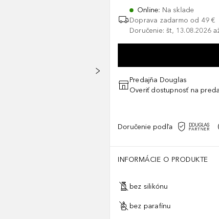
Online
:
Na sklade
Doprava zadarmo od 49 €
Doručenie: št, 13.08.2026 a
Predajňa Douglas
Overiť dostupnosť na preda
Doručenie podľa
INFORMÁCIE O PRODUKTE
bez silikónu
bez parafínu