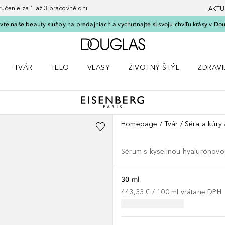
nie za 1 až 3 pracovné dni
AKTU
vte naše beauty služby na predajniach a vychutnajte si svoju chvíľu krásy v Dou
Domov
TVÁR
TELO
VLASY
ŽIVOTNÝ ŠTÝL
ZDRAVI
menu Líčenie
Otvorte menu Tvár
Otvorte menu Telo
Otvorte menu Vlasy
Otvorte menu Životný štýl
Otvorte
Homepage
Tvár
Séra a kúry
Sérum s kyselinou hyalurónovo
30 ml
443,33 €
 / 
100
ml
vrátane DPH