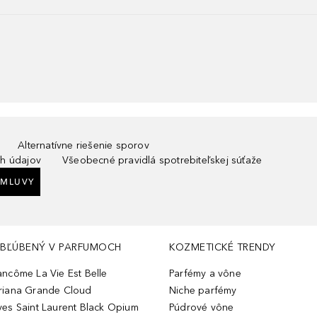
Alternatívne riešenie sporov
h údajov
Všeobecné pravidlá spotrebiteľskej súťaže
ZMLUVY
BĽÚBENÝ V PARFUMOCH
KOZMETICKÉ TRENDY
ancôme La Vie Est Belle
Parfémy a vône
riana Grande Cloud
Niche parfémy
ves Saint Laurent Black Opium
Púdrové vône