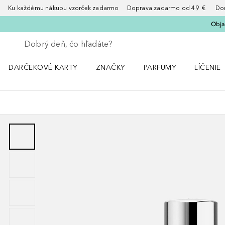
Ku každému nákupu vzorček zadarmo Doprava zadarmo od 49 € Doruče
Obja
Choď späť
Vykonajte vyhľadávanie
DARČEKOVÉ KARTY
ZNAČKY
PARFUMY
LÍČENIE
Otvorte menu ZNAČKY
Otvorte menu Parfumy
Otvorte 