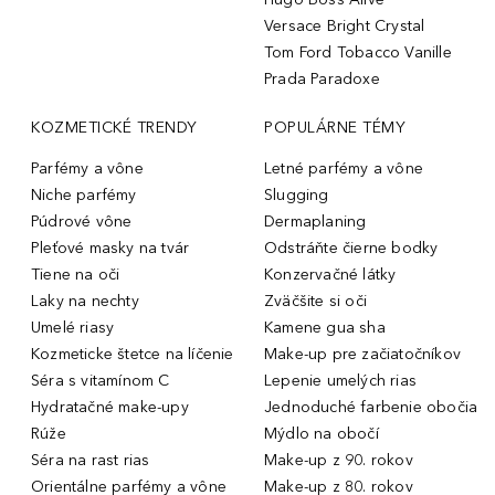
Versace Bright Crystal
Tom Ford Tobacco Vanille
Prada Paradoxe
KOZMETICKÉ TRENDY
POPULÁRNE TÉMY
Parfémy a vône
Letné parfémy a vône
Niche parfémy
Slugging
Púdrové vône
Dermaplaning
Pleťové masky na tvár
Odstráňte čierne bodky
Tiene na oči
Konzervačné látky
Laky na nechty
Zväčšite si oči
Umelé riasy
Kamene gua sha
Kozmeticke štetce na líčenie
Make-up pre začiatočníkov
Séra s vitamínom C
Lepenie umelých rias
Hydratačné make-upy
Jednoduché farbenie obočia
Rúže
Mýdlo na obočí
Séra na rast rias
Make-up z 90. rokov
Orientálne parfémy a vône
Make-up z 80. rokov