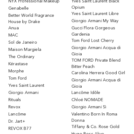
NYX Professional Makeup
Yves Saint Laurent Black
Opium
Genabelle
Yves Saint Laurent Libre
Better World Fragrance
Giorgio Armani My Way
House by Drake
Anua
Gucci Flora Gorgeous
Gardenia
MAC
Tom Ford Lost Cherry
Sol de Janeiro
Giorgio Armani Acqua di
Maison Margiela
Gioia
The Ordinary
TOM FORD Private Blend
Kérastase
Bitter Peach
Morphe
Carolina Herrera Good Girl
Tom Ford
Giorgio Armani Acqua di
Yves Saint Laurent
Gioia
Giorgio Armani
Lancôme Idôle
Rituals
Chloé NOMADE
Revox
Giorgio Armani Sì
Lancôme
Valentino Born In Roma
Donna
Dr. Jart+
Tiffany & Co. Rose Gold
REVOX B77
Hugo Boss Alive