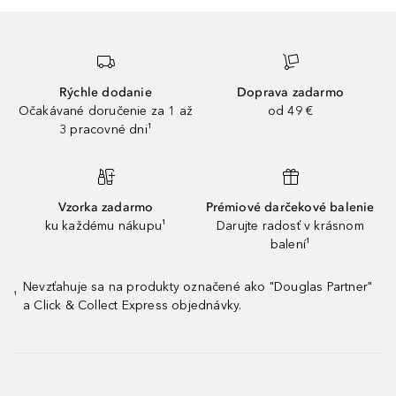
Rýchle dodanie
Doprava zadarmo
Očakávané doručenie za 1 až
od 49 €
3 pracovné dni¹
Vzorka zadarmo
Prémiové darčekové balenie
ku každému nákupu¹
Darujte radosť v krásnom
balení¹
Nevzťahuje sa na produkty označené ako "Douglas Partner"
¹
a Click & Collect Express objednávky.