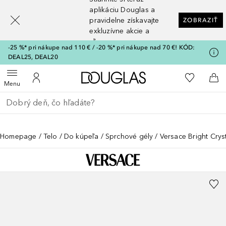
[navigation.slideout.screenreader]
aplikáciu Douglas a
pravidelne získavajte
ZOBRAZIŤ
exkluzívne akcie a
zľavy
-25 %* pri nákupe nad 110 € / -20 %* pri nákupe nad 70 €! KÓD:
DEAL25, DEAL20
Domov
Do môjho 
Otvoriť menu
Do môjho účtu
Do 
Menu
Choď späť
Vykonajte vyhľadávanie
Homepage
Telo
Do kúpeľa
Sprchové gély
Versace Bright Cry