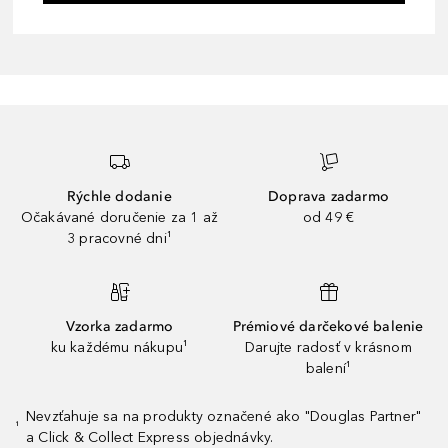
Rýchle dodanie
Doprava zadarmo
Očakávané doručenie za 1 až
od 49 €
3 pracovné dni¹
Vzorka zadarmo
Prémiové darčekové balenie
ku každému nákupu¹
Darujte radosť v krásnom
balení¹
Nevzťahuje sa na produkty označené ako "Douglas Partner"
¹
a Click & Collect Express objednávky.