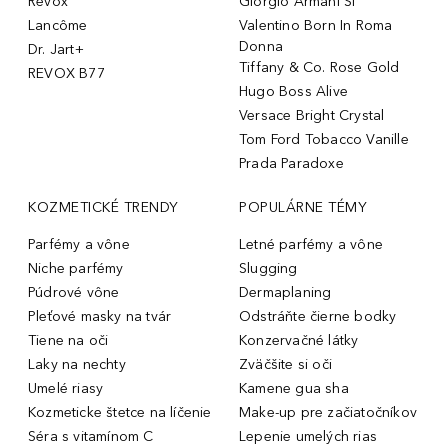
Revox
Giorgio Armani Sì
Lancôme
Valentino Born In Roma
Donna
Dr. Jart+
Tiffany & Co. Rose Gold
REVOX B77
Hugo Boss Alive
Versace Bright Crystal
Tom Ford Tobacco Vanille
Prada Paradoxe
KOZMETICKÉ TRENDY
POPULÁRNE TÉMY
Parfémy a vône
Letné parfémy a vône
Niche parfémy
Slugging
Púdrové vône
Dermaplaning
Pleťové masky na tvár
Odstráňte čierne bodky
Tiene na oči
Konzervačné látky
Laky na nechty
Zväčšite si oči
Umelé riasy
Kamene gua sha
Kozmeticke štetce na líčenie
Make-up pre začiatočníkov
Séra s vitamínom C
Lepenie umelých rias