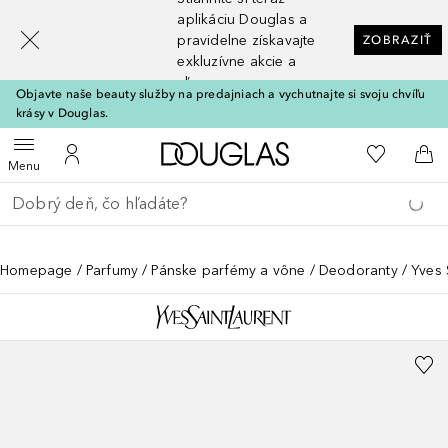
[navigation.slideout.screenreader]
aplikáciu Douglas a
pravidelne získavajte
ZOBRAZIŤ
exkluzívne akcie a
zľavy
Objavte naše beauty služby na predajniach a vychutnajte si svoju chvíľu
krásy v Douglas.
Domov
Do môjho 
Otvoriť menu
Do môjho účtu
Do 
Menu
Choď späť
Vykonajte vyhľadávanie
Homepage
Parfumy
Pánske parfémy a vône
Deodoranty
Yves 