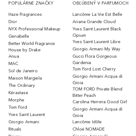
POPULÁRNE ZNAČKY
OBĽÚBENÝ V PARFUMOCH
Haze Fragrances
Lancôme La Vie Est Belle
Dior
Ariana Grande Cloud
NYX Professional Makeup
Yves Saint Laurent Black
Opium
Genabelle
Yves Saint Laurent Libre
Better World Fragrance
Giorgio Armani My Way
House by Drake
Anua
Gucci Flora Gorgeous
Gardenia
MAC
Tom Ford Lost Cherry
Sol de Janeiro
Giorgio Armani Acqua di
Maison Margiela
Gioia
The Ordinary
TOM FORD Private Blend
Kérastase
Bitter Peach
Morphe
Carolina Herrera Good Girl
Tom Ford
Giorgio Armani Acqua di
Yves Saint Laurent
Gioia
Giorgio Armani
Lancôme Idôle
Rituals
Chloé NOMADE