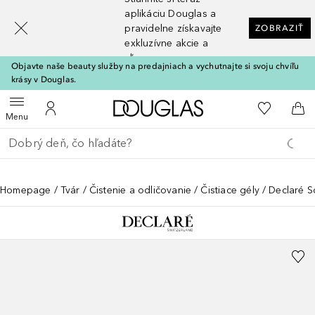
[navigation.slideout.screenreader]
aplikáciu Douglas a
pravidelne získavajte
ZOBRAZIŤ
exkluzívne akcie a
zľavy
Objavte naše beauty služby na predajniach a vychutnajte si svoju chvíľu
krásy v Douglas.
Domov
Do môjho 
Otvoriť menu
Do môjho účtu
Do 
Menu
Choď späť
Vykonajte vyhľadávanie
Homepage
Tvár
Čistenie a odličovanie
Čistiace gély
Declaré S