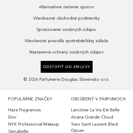
Alternatívne riešenie sporov
Všeobecné obchodné podmienky
Spracovanie osobných údajov
Všeobecné pravidlá spotrebiteľskej súťaže
Nastavenia ochrany osobných údajov
ODSTÚPIŤ OD ZMLUVY
©
2026
Parfumerie Douglas Slovensko s.r.o.
POPULÁRNE ZNAČKY
OBĽÚBENÝ V PARFUMOCH
Haze Fragrances
Lancôme La Vie Est Belle
Dior
Ariana Grande Cloud
NYX Professional Makeup
Yves Saint Laurent Black
Opium
Genabelle