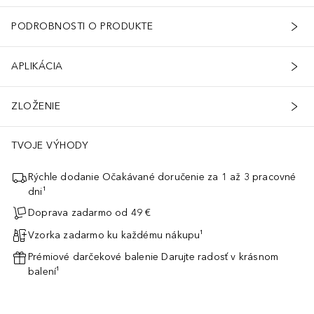
PODROBNOSTI O PRODUKTE
APLIKÁCIA
ZLOŽENIE
TVOJE VÝHODY
Rýchle dodanie Očakávané doručenie za 1 až 3 pracovné
dni¹
Doprava zadarmo od 49 €
Vzorka zadarmo ku každému nákupu¹
Prémiové darčekové balenie Darujte radosť v krásnom
balení¹