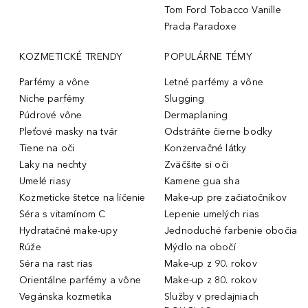
Tom Ford Tobacco Vanille
Prada Paradoxe
KOZMETICKÉ TRENDY
POPULÁRNE TÉMY
Parfémy a vône
Letné parfémy a vône
Niche parfémy
Slugging
Púdrové vône
Dermaplaning
Pleťové masky na tvár
Odstráňte čierne bodky
Tiene na oči
Konzervačné látky
Laky na nechty
Zväčšite si oči
Umelé riasy
Kamene gua sha
Kozmeticke štetce na líčenie
Make-up pre začiatočníkov
Séra s vitamínom C
Lepenie umelých rias
Hydratačné make-upy
Jednoduché farbenie obočia
Rúže
Mýdlo na obočí
Séra na rast rias
Make-up z 90. rokov
Orientálne parfémy a vône
Make-up z 80. rokov
Vegánska kozmetika
Služby v predajniach