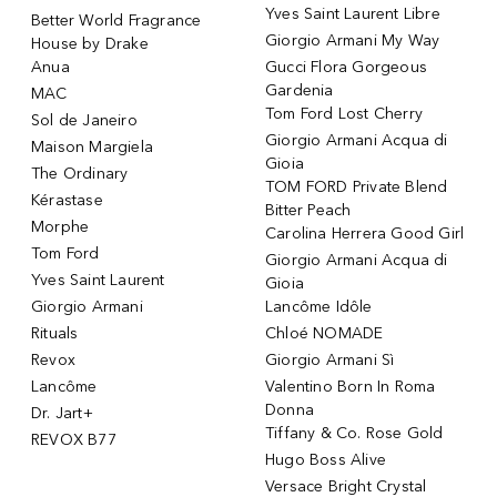
Yves Saint Laurent Libre
Better World Fragrance
Giorgio Armani My Way
House by Drake
Anua
Gucci Flora Gorgeous
Gardenia
MAC
Tom Ford Lost Cherry
Sol de Janeiro
Giorgio Armani Acqua di
Maison Margiela
Gioia
The Ordinary
TOM FORD Private Blend
Kérastase
Bitter Peach
Morphe
Carolina Herrera Good Girl
Tom Ford
Giorgio Armani Acqua di
Yves Saint Laurent
Gioia
Giorgio Armani
Lancôme Idôle
Rituals
Chloé NOMADE
Revox
Giorgio Armani Sì
Lancôme
Valentino Born In Roma
Donna
Dr. Jart+
Tiffany & Co. Rose Gold
REVOX B77
Hugo Boss Alive
Versace Bright Crystal