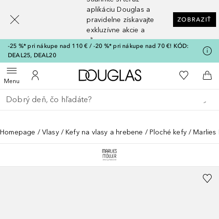
[navigation.slideout.screenreader]
aplikáciu Douglas a
pravidelne získavajte
ZOBRAZIŤ
exkluzívne akcie a
zľavy
-25 %* pri nákupe nad 110 € / -20 %* pri nákupe nad 70 €! KÓD:
DEAL25, DEAL20
Domov
Do môjho 
Otvoriť menu
Do môjho účtu
Do 
Menu
Choď späť
Vykonajte vyhľadávanie
Homepage
Vlasy
Kefy na vlasy a hrebene
Ploché kefy
Marlies