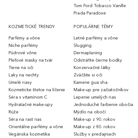
Tom Ford Tobacco Vanille
Prada Paradoxe
KOZMETICKÉ TRENDY
POPULÁRNE TÉMY
Parfémy a vône
Letné parfémy a vône
Niche parfémy
Slugging
Púdrové vône
Dermaplaning
Pleťové masky na tvár
Odstráňte čierne bodky
Tiene na oči
Konzervačné látky
Laky na nechty
Zväčšite si oči
Umelé riasy
Kamene gua sha
Kozmeticke štetce na líčenie
Make-up pre začiatočníkov
Séra s vitamínom C
Lepenie umelých rias
Hydratačné make-upy
Jednoduché farbenie obočia
Rúže
Mýdlo na obočí
Séra na rast rias
Make-up z 90. rokov
Orientálne parfémy a vône
Make-up z 80. rokov
Vegánska kozmetika
Služby v predajniach