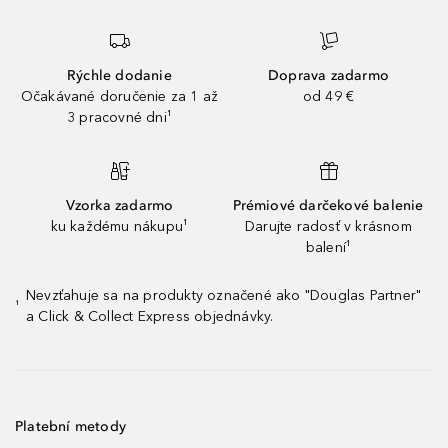
Rýchle dodanie
Doprava zadarmo
Očakávané doručenie za 1 až
od 49 €
3 pracovné dni¹
Vzorka zadarmo
Prémiové darčekové balenie
ku každému nákupu¹
Darujte radosť v krásnom
balení¹
Nevzťahuje sa na produkty označené ako "Douglas Partner"
¹
a Click & Collect Express objednávky.
Platební metody