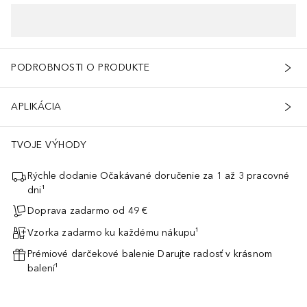
PODROBNOSTI O PRODUKTE
APLIKÁCIA
TVOJE VÝHODY
Rýchle dodanie Očakávané doručenie za 1 až 3 pracovné
dni¹
Doprava zadarmo od 49 €
Vzorka zadarmo ku každému nákupu¹
Prémiové darčekové balenie Darujte radosť v krásnom
balení¹