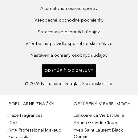
Alternatívne riešenie sporov
Všeobecné obchodné podmienky
Spracovanie osobných údajov
Všeobecné pravidlá spotrebiteľskej súťaže
Nastavenia ochrany osobných údajov
ODSTÚPIŤ OD ZMLUVY
©
2026
Parfumerie Douglas Slovensko s.r.o.
POPULÁRNE ZNAČKY
OBĽÚBENÝ V PARFUMOCH
Haze Fragrances
Lancôme La Vie Est Belle
Dior
Ariana Grande Cloud
NYX Professional Makeup
Yves Saint Laurent Black
Opium
Genabelle