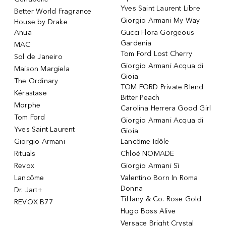
Yves Saint Laurent Libre
Better World Fragrance
Giorgio Armani My Way
House by Drake
Anua
Gucci Flora Gorgeous
Gardenia
MAC
Tom Ford Lost Cherry
Sol de Janeiro
Giorgio Armani Acqua di
Maison Margiela
Gioia
The Ordinary
TOM FORD Private Blend
Kérastase
Bitter Peach
Morphe
Carolina Herrera Good Girl
Tom Ford
Giorgio Armani Acqua di
Yves Saint Laurent
Gioia
Giorgio Armani
Lancôme Idôle
Rituals
Chloé NOMADE
Revox
Giorgio Armani Sì
Lancôme
Valentino Born In Roma
Donna
Dr. Jart+
Tiffany & Co. Rose Gold
REVOX B77
Hugo Boss Alive
Versace Bright Crystal