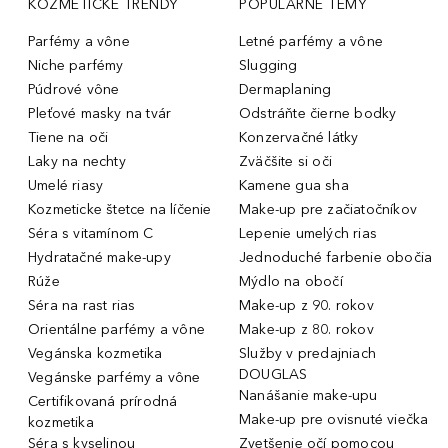
KOZMETICKÉ TRENDY
POPULÁRNE TÉMY
Parfémy a vône
Letné parfémy a vône
Niche parfémy
Slugging
Púdrové vône
Dermaplaning
Pleťové masky na tvár
Odstráňte čierne bodky
Tiene na oči
Konzervačné látky
Laky na nechty
Zväčšite si oči
Umelé riasy
Kamene gua sha
Kozmeticke štetce na líčenie
Make-up pre začiatočníkov
Séra s vitamínom C
Lepenie umelých rias
Hydratačné make-upy
Jednoduché farbenie obočia
Rúže
Mýdlo na obočí
Séra na rast rias
Make-up z 90. rokov
Orientálne parfémy a vône
Make-up z 80. rokov
Vegánska kozmetika
Služby v predajniach
DOUGLAS
Vegánske parfémy a vône
Nanášanie make-upu
Certifikovaná prírodná
Make-up pre ovisnuté viečka
kozmetika
Séra s kyselinou
Zvetšenie očí pomocou