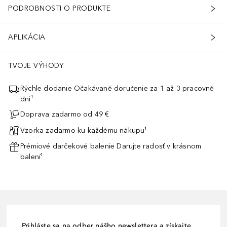
PODROBNOSTI O PRODUKTE
APLIKÁCIA
TVOJE VÝHODY
Rýchle dodanie Očakávané doručenie za 1 až 3 pracovné
dni¹
Doprava zadarmo od 49 €
Vzorka zadarmo ku každému nákupu¹
Prémiové darčekové balenie Darujte radosť v krásnom
balení¹
Prihláste sa na odber nášho newslettera a získajte