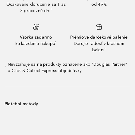
Očakávané doručenie za 1 až
od 49 €
3 pracovné dni¹
Vzorka zadarmo
Prémiové darčekové balenie
ku každému nákupu¹
Darujte radosť v krásnom
balení¹
Nevzťahuje sa na produkty označené ako "Douglas Partner"
¹
a Click & Collect Express objednávky.
Platební metody