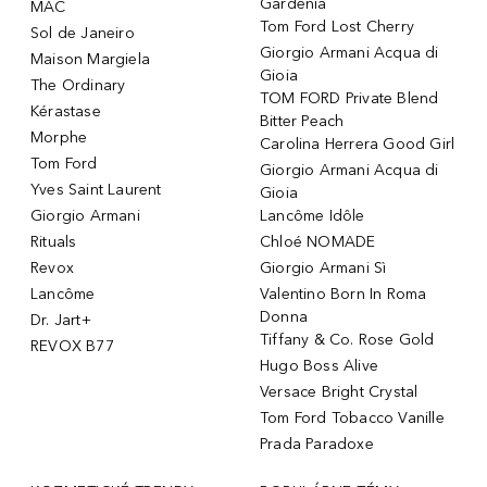
Gardenia
MAC
Tom Ford Lost Cherry
Sol de Janeiro
Giorgio Armani Acqua di
Maison Margiela
Gioia
The Ordinary
TOM FORD Private Blend
Kérastase
Bitter Peach
Morphe
Carolina Herrera Good Girl
Tom Ford
Giorgio Armani Acqua di
Yves Saint Laurent
Gioia
Giorgio Armani
Lancôme Idôle
Rituals
Chloé NOMADE
Revox
Giorgio Armani Sì
Lancôme
Valentino Born In Roma
Donna
Dr. Jart+
Tiffany & Co. Rose Gold
REVOX B77
Hugo Boss Alive
Versace Bright Crystal
Tom Ford Tobacco Vanille
Prada Paradoxe