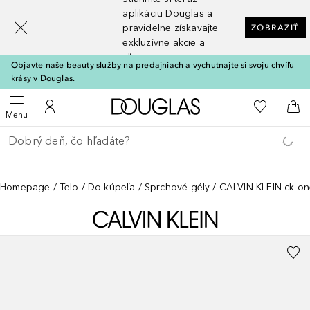
[navigation.slideout.screenreader]
aplikáciu Douglas a
pravidelne získavajte
ZOBRAZIŤ
exkluzívne akcie a
zľavy
Objavte naše beauty služby na predajniach a vychutnajte si svoju chvíľu
krásy v Douglas.
Domov
Do môjho 
Otvoriť menu
Do môjho účtu
Do 
Menu
Choď späť
Vykonajte vyhľadávanie
Homepage
Telo
Do kúpeľa
Sprchové gély
CALVIN KLEIN ck o