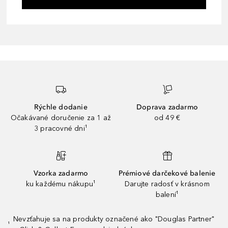
Rýchle dodanie
Doprava zadarmo
Očakávané doručenie za 1 až
od 49 €
3 pracovné dni¹
Vzorka zadarmo
Prémiové darčekové balenie
ku každému nákupu¹
Darujte radosť v krásnom
balení¹
Nevzťahuje sa na produkty označené ako "Douglas Partner"
¹