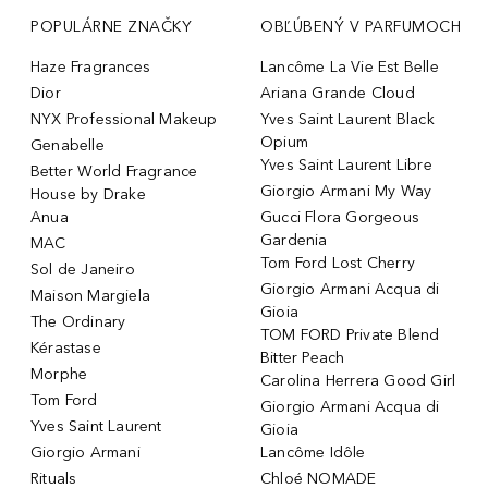
POPULÁRNE ZNAČKY
OBĽÚBENÝ V PARFUMOCH
Haze Fragrances
Lancôme La Vie Est Belle
Dior
Ariana Grande Cloud
NYX Professional Makeup
Yves Saint Laurent Black
Opium
Genabelle
Yves Saint Laurent Libre
Better World Fragrance
Giorgio Armani My Way
House by Drake
Anua
Gucci Flora Gorgeous
Gardenia
MAC
Tom Ford Lost Cherry
Sol de Janeiro
Giorgio Armani Acqua di
Maison Margiela
Gioia
The Ordinary
TOM FORD Private Blend
Kérastase
Bitter Peach
Morphe
Carolina Herrera Good Girl
Tom Ford
Giorgio Armani Acqua di
Yves Saint Laurent
Gioia
Giorgio Armani
Lancôme Idôle
Rituals
Chloé NOMADE