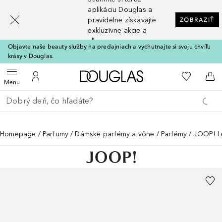
[navigation.slideout.screenreader]
aplikáciu Douglas a
pravidelne získavajte
ZOBRAZIŤ
exkluzívne akcie a
zľavy
Objavte naše beauty služby na predajniach a vychutnajte si svoju chvíľu
krásy v Douglas.
Domov
Do môjho 
Otvoriť menu
Do môjho účtu
Do 
Menu
Choď späť
Vykonajte vyhľadávanie
Homepage
Parfumy
Dámske parfémy a vône
Parfémy
JOOP! L