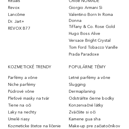
Rituals
Chloé NOMADE
Revox
Giorgio Armani Sì
Lancôme
Valentino Born In Roma
Donna
Dr. Jart+
Tiffany & Co. Rose Gold
REVOX B77
Hugo Boss Alive
Versace Bright Crystal
Tom Ford Tobacco Vanille
Prada Paradoxe
KOZMETICKÉ TRENDY
POPULÁRNE TÉMY
Parfémy a vône
Letné parfémy a vône
Niche parfémy
Slugging
Púdrové vône
Dermaplaning
Pleťové masky na tvár
Odstráňte čierne bodky
Tiene na oči
Konzervačné látky
Laky na nechty
Zväčšite si oči
Umelé riasy
Kamene gua sha
Kozmeticke štetce na líčenie
Make-up pre začiatočníkov