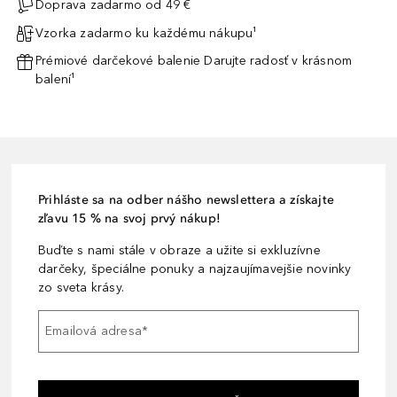
Doprava zadarmo od 49 €
Vzorka zadarmo ku každému nákupu¹
Prémiové darčekové balenie Darujte radosť v krásnom
balení¹
Prihláste sa na odber nášho newslettera a získajte
zľavu 15 % na svoj prvý nákup!
Buďte s nami stále v obraze a užite si exkluzívne
darčeky, špeciálne ponuky a najzaujímavejšie novinky
zo sveta krásy.
Emailová adresa
*