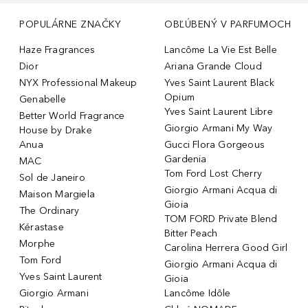
POPULÁRNE ZNAČKY
OBĽÚBENÝ V PARFUMOCH
Haze Fragrances
Lancôme La Vie Est Belle
Dior
Ariana Grande Cloud
NYX Professional Makeup
Yves Saint Laurent Black
Opium
Genabelle
Yves Saint Laurent Libre
Better World Fragrance
Giorgio Armani My Way
House by Drake
Anua
Gucci Flora Gorgeous
Gardenia
MAC
Tom Ford Lost Cherry
Sol de Janeiro
Giorgio Armani Acqua di
Maison Margiela
Gioia
The Ordinary
TOM FORD Private Blend
Kérastase
Bitter Peach
Morphe
Carolina Herrera Good Girl
Tom Ford
Giorgio Armani Acqua di
Yves Saint Laurent
Gioia
Giorgio Armani
Lancôme Idôle