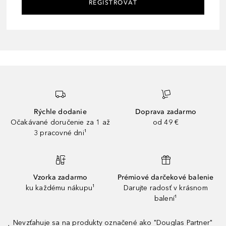
REGISTROVAŤ
Rýchle dodanie
Doprava zadarmo
Očakávané doručenie za 1 až
od 49 €
3 pracovné dni¹
Vzorka zadarmo
Prémiové darčekové balenie
ku každému nákupu¹
Darujte radosť v krásnom
balení¹
Nevzťahuje sa na produkty označené ako "Douglas Partner"