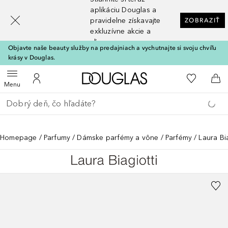
[navigation.slideout.screenreader]
aplikáciu Douglas a
pravidelne získavajte
ZOBRAZIŤ
exkluzívne akcie a
zľavy
Objavte naše beauty služby na predajniach a vychutnajte si svoju chvíľu
krásy v Douglas.
Domov
Do môjho 
Otvoriť menu
Do môjho účtu
Do 
Menu
Choď späť
Vykonajte vyhľadávanie
Homepage
Parfumy
Dámske parfémy a vône
Parfémy
Laura Bi